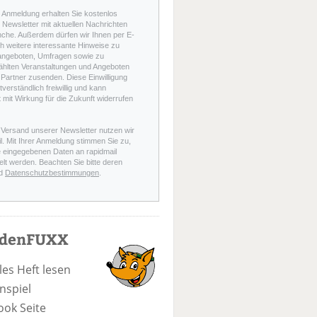
r Anmeldung erhalten Sie kostenlos
Newsletter mit aktuellen Nachrichten
nche. Außerdem dürfen wir Ihnen per E-
h weitere interessante Hinweise zu
angeboten, Umfragen sowie zu
hlten Veranstaltungen und Angeboten
Partner zusenden. Diese Einwilligung
stverständlich freiwillig und kann
t mit Wirkung für die Zukunft widerrufen
 Versand unserer Newsletter nutzen wir
l. Mit Ihrer Anmeldung stimmen Sie zu,
e eingegebenen Daten an rapidmail
elt werden. Beachten Sie bitte deren
d
Datenschutzbestimmungen
.
odenFUXX
les Heft lesen
nspiel
ook Seite