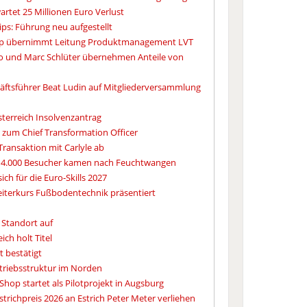
rtet 25 Millionen Euro Verlust
ips: Führung neu aufgestellt
mp übernimmt Leitung Produktmanagement LVT
do und Marc Schlüter übernehmen Anteile von
ftsführer Beat Ludin auf Mitgliederversammlung
Österreich Insolvenzantrag
z zum Chief Transformation Officer
Transaktion mit Carlyle ab
 4.000 Besucher kamen nach Feuchtwangen
sich für die Euro-Skills 2027
iterkurs Fußbodentechnik präsentiert
 Standort auf
ich holt Titel
 bestätigt
triebsstruktur im Norden
Shop startet als Pilotprojekt in Augsburg
trichpreis 2026 an Estrich Peter Meter verliehen