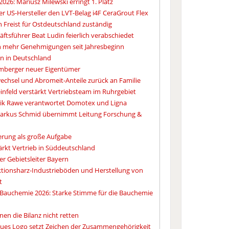
26: Mariusz Milewski erringt 1. Platz
er US-Hersteller den LVT-Belag i4F CeraGrout Flex
an Freist für Ostdeutschland zuständig
tsführer Beat Ludin feierlich verabschiedet
 mehr Genehmigungen seit Jahresbeginn
n in Deutschland
amberger neuer Eigentümer
chsel und Abromeit-Anteile zurück an Familie
infeld verstärkt Vertriebsteam im Ruhrgebiet
ik Rawe verantwortet Domotex und Ligna
 Markus Schmid übernimmt Leitung Forschung &
erung als große Aufgabe
stärkt Vertrieb in Süddeutschland
er Gebietsleiter Bayern
aktionsharz-Industrieböden und Herstellung von
t
Bauchemie 2026: Starke Stimme für die Bauchemie
nen die Bilanz nicht retten
ues Logo setzt Zeichen der Zusammengehörigkeit