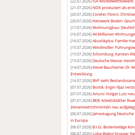
[22.07.2026]
ISP-Modellwettbewerb 20
[21.07.2026]
NOX produziert als erst
[20.07.2026]
Coretec Floors: Christi
[20.07.2026]
Netzwerk Boden: Geschäf
[17.07.2026]
Wohnunsgbau: Deutlich
[16.07.2026]
44 Millionen Wohnunge
[16.07.2026]
Akustikplus: Familie H
[15.07.2026]
Windmöller: Führungswe
[15.07.2026]
Schomburg: Karsten Kle
[15.07.2026]
Deutsche Messe: Hendr
[14.07.2026]
Kiesel Bauchemie: Dr.
Entwicklung
[14.07.2026]
BVF sieht Bestandssani
[07.07.2026]
Bostik: Engin Ilijaz ver
[07.07.2026]
Arturo: Holger Lutz neu
[07.07.2026]
BEB: Arbeitsblätter Re
Zementestrichmörteln neu aufgeleg
[06.07.2026]
Jahrestagung Deutsche 
in Europa
[06.07.2026]
B.I.G.: Bodenbeläge kön
[06.07.2026]
Loba Wakol Gruppe: Ne