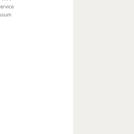
ervice
ssum