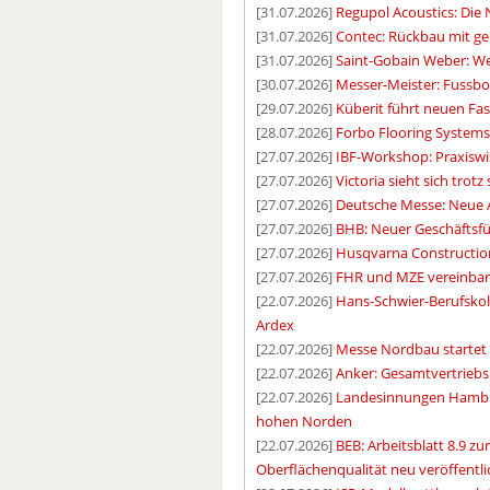
[31.07.2026]
Regupol Acoustics: Di
[31.07.2026]
Contec: Rückbau mit ge
[31.07.2026]
Saint-Gobain Weber: We
[30.07.2026]
Messer-Meister: Fussbo
[29.07.2026]
Küberit führt neuen Fas
[28.07.2026]
Forbo Flooring System
[27.07.2026]
IBF-Workshop: Praxiswi
[27.07.2026]
Victoria sieht sich tro
[27.07.2026]
Deutsche Messe: Neue A
[27.07.2026]
BHB: Neuer Geschäftsf
[27.07.2026]
Husqvarna Construction
[27.07.2026]
FHR und MZE vereinbare
[22.07.2026]
Hans-Schwier-Berufskoll
Ardex
[22.07.2026]
Messe Nordbau startet
[22.07.2026]
Anker: Gesamtvertriebs
[22.07.2026]
Landesinnungen Hambur
hohen Norden
[22.07.2026]
BEB: Arbeitsblatt 8.9 zu
Oberflächenqualität neu veröffentli