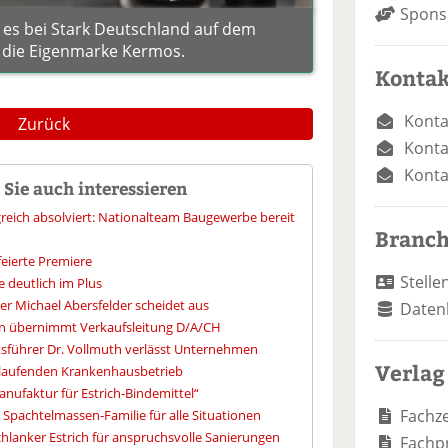
Spons
ßt es bei Stark Deutschland auf dem
r die Eigenmarke Kermos.
Kontak
Konta
Zurück
Konta
Konta
Sie auch interessieren
greich absolviert: Nationalteam Baugewerbe bereit
Branc
eierte Premiere
Stelle
e deutlich im Plus
er Michael Abersfelder scheidet aus
Daten
n übernimmt Verkaufsleitung D/A/CH
tsführer Dr. Vollmuth verlässt Unternehmen
Verlag
m laufenden Krankenhausbetrieb
anufaktur für Estrich-Bindemittel“
Fachze
Spachtelmassen-Familie für alle Situationen
chlanker Estrich für anspruchsvolle Sanierungen
Fachp