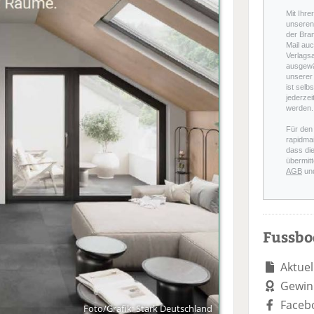
Mit Ihre
unseren 
der Bra
Mail auc
Verlags
ausgewä
unserer 
ist selb
jederzei
werden.
Für den
rapidmai
dass di
übermitt
AGB
un
Fussb
Aktuel
Gewin
Faceb
Foto/Grafik: Stark Deutschland