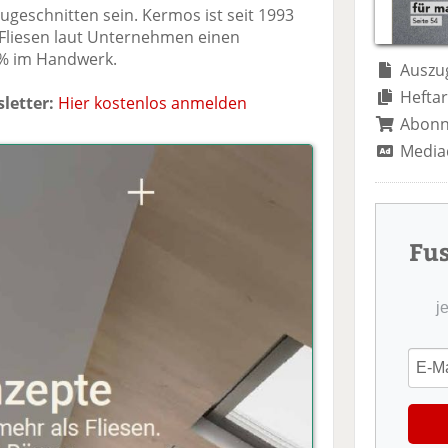
te
il
n
eschnitten sein. Kermos ist seit 1993
il
e
d
Fliesen laut Unternehmen einen
e
n
e
 % im Handwerk.
n
n
Auszug
Heftar
letter:
Hier kostenlos anmelden
Abon
Media
Fu
j