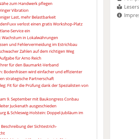
e Nähe zum Handwerk pflegen
Lesers
ringer Vibration
Impre
niger Last, mehr Belastbarkeit
denFuxx verlost einen gratis Workshop-Platz
tlane-Service ein
s: Wachstum in Lokalwährungen
ssen und Fehlervermeidung im Estrichbau
tz schwacher Zahlen auf dem richtigen Weg
ufgabe für Arno Reich
ührer für den Baumarkt-Verband
: Bodenfräsen wird einfacher und effizienter
n strategische Partnerschaft
eg: Fit für die Prüfung dank der Spezialisten von
 am 9. September mit Baukongress Conbau
leiter Juckenath ausgeschieden
g & Schleswig-Holstein: Doppel-Jubiläum im
r Beschreibung der Sichtestrich-
cht