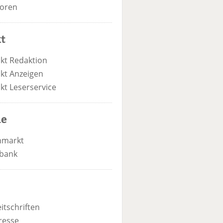
oren
t
kt Redaktion
kt Anzeigen
kt Leserservice
he
nmarkt
bank
itschriften
resse