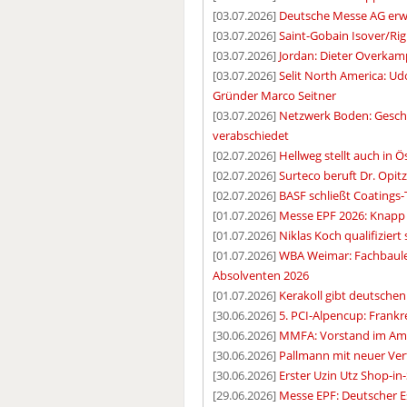
[03.07.2026]
Deutsche Messe AG erwa
[03.07.2026]
Saint-Gobain Isover/Rig
[03.07.2026]
Jordan: Dieter Overka
[03.07.2026]
Selit North America: U
Gründer Marco Seitner
[03.07.2026]
Netzwerk Boden: Geschä
verabschiedet
[02.07.2026]
Hellweg stellt auch in 
[02.07.2026]
Surteco beruft Dr. Opit
[02.07.2026]
BASF schließt Coatings-
[01.07.2026]
Messe EPF 2026: Knapp
[01.07.2026]
Niklas Koch qualifiziert 
[01.07.2026]
WBA Weimar: Fachbaule
Absolventen 2026
[01.07.2026]
Kerakoll gibt deutschen
[30.06.2026]
5. PCI-Alpencup: Frankre
[30.06.2026]
MMFA: Vorstand im Amt
[30.06.2026]
Pallmann mit neuer Ver
[30.06.2026]
Erster Uzin Utz Shop-in-
[29.06.2026]
Messe EPF: Deutscher Es