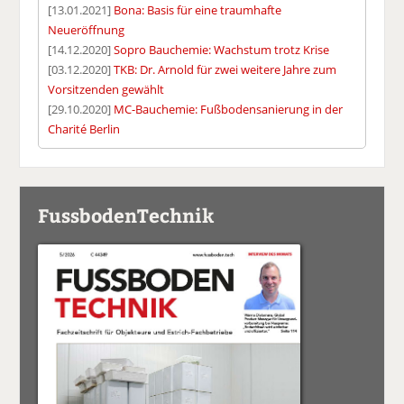
[13.01.2021]
Bona: Basis für eine traumhafte
Neueröffnung
[14.12.2020]
Sopro Bauchemie: Wachstum trotz Krise
[03.12.2020]
TKB: Dr. Arnold für zwei weitere Jahre zum
Vorsitzenden gewählt
[29.10.2020]
MC-Bauchemie: Fußbodensanierung in der
Charité Berlin
FussbodenTechnik