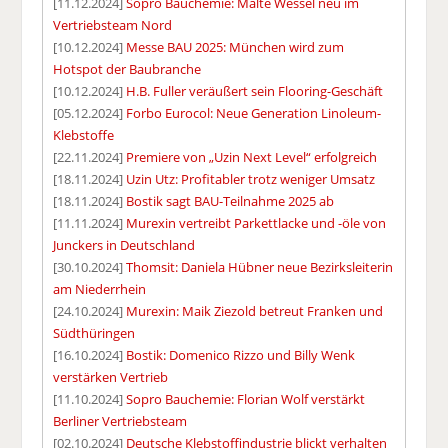
[11.12.2024]
Sopro Bauchemie: Malte Wessel neu im
Vertriebsteam Nord
[10.12.2024]
Messe BAU 2025: München wird zum
Hotspot der Baubranche
[10.12.2024]
H.B. Fuller veräußert sein Flooring-Geschäft
[05.12.2024]
Forbo Eurocol: Neue Generation Linoleum-
Klebstoffe
[22.11.2024]
Premiere von „Uzin Next Level“ erfolgreich
[18.11.2024]
Uzin Utz: Profitabler trotz weniger Umsatz
[18.11.2024]
Bostik sagt BAU-Teilnahme 2025 ab
[11.11.2024]
Murexin vertreibt Parkettlacke und -öle von
Junckers in Deutschland
[30.10.2024]
Thomsit: Daniela Hübner neue Bezirksleiterin
am Niederrhein
[24.10.2024]
Murexin: Maik Ziezold betreut Franken und
Südthüringen
[16.10.2024]
Bostik: Domenico Rizzo und Billy Wenk
verstärken Vertrieb
[11.10.2024]
Sopro Bauchemie: Florian Wolf verstärkt
Berliner Vertriebsteam
[02.10.2024]
Deutsche Klebstoffindustrie blickt verhalten