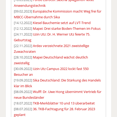
Anwendungstechnik
[09.02.2023]
Europäische Kommission macht Weg frei für
MBCC-Übernahme durch Sika
[14.12.2022]
Kiesel Bauchemie setzt auf LVT-Trend
[12.12.2022]
Mapei: Drei starke Boden-Themen im Fokus
[24.11.2022]
Uzin Utz: Dr. H. Werner Utz feierte 75.
Geburtstag
[22.11.2022]
Ardex verzeichnete 2021 zweistellige
Zuwachsraten
[28.10.2022]
Mapei Deutschland wächst deutlich
zweistellig
[30.09.2022]
Uzin Utz Campus 2022 lockt fast 550
Besucher an
[19.09.2022]
Sika Deutschland: Die Stärkung des Handels
klar im Blick
[08.09.2022]
Wulff: Dr. Uwe Hong übernimmt Vertrieb für
neue Bundesländer
[18.07.2022]
TKB-Merkblätter 10 und 13 überarbeitet
[08.07.2022]
36. TKB-Fachtagung für 28. Februar 2023
geplant