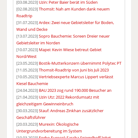
[03.08.2023]
Uzin: Peter Baier berät im Süden
[02.08.2023]
Thomsit: Nah am Kunden dank neuem
Roadtrip
[31.07.2023]
Ardex: Zwei neue Gebietsleiter für Boden,
Wand und Decke
[13.07.2023]
Sopro Bauchemie: Soreen Dreier neuer
Gebietsleiter im Norden
[10.07.2023]
Mapei: Kevin Wiese betreut Gebiet
Nord/West
[23.05.2023]
Bostik-Mutterkonzern übernimmt Polytec PT
[11.05.2023]
Thomsit-Roadtrip von Juni bis Juli 2023
[10.05.2023]
Vertriebsexperte Marcus Lippert verlässt
Kiesel Bauchemie
[24.04.2023]
BAU 2023 zog rund 190.000 Besucher an
[21.04.2023]
Uzin Utz: 2022 Rekordumsatz mit
gleichzeitigem Gewinneinbruch
[30.03.2023]
Stauf: Andreas Zinkhan zusätzlicher
Geschäftsführer
[20.03.2023]
Murexin: Ökologische
Untergrundvorbereitung im System
[10.03.2023]
Forbo Eurocol: Sascha Spiegelhoff leitet