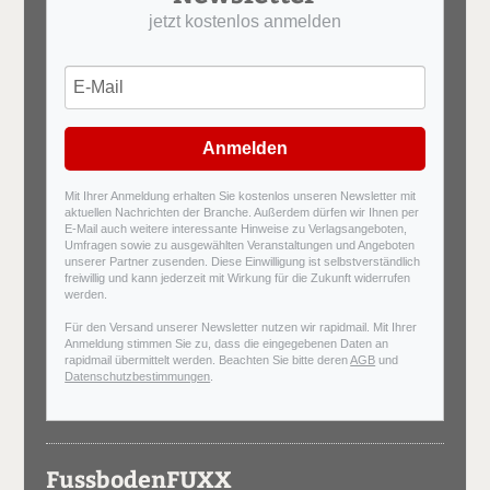
jetzt kostenlos anmelden
Anmelden
Mit Ihrer Anmeldung erhalten Sie kostenlos unseren Newsletter mit
aktuellen Nachrichten der Branche. Außerdem dürfen wir Ihnen per
E-Mail auch weitere interessante Hinweise zu Verlagsangeboten,
Umfragen sowie zu ausgewählten Veranstaltungen und Angeboten
unserer Partner zusenden. Diese Einwilligung ist selbstverständlich
freiwillig und kann jederzeit mit Wirkung für die Zukunft widerrufen
werden.
Für den Versand unserer Newsletter nutzen wir rapidmail. Mit Ihrer
Anmeldung stimmen Sie zu, dass die eingegebenen Daten an
rapidmail übermittelt werden. Beachten Sie bitte deren
AGB
und
Datenschutzbestimmungen
.
FussbodenFUXX