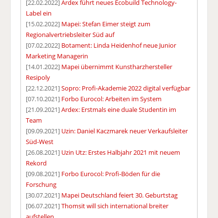
[22.02.2022]
Ardex führt neues Ecobuild Technology-
Label ein
[15.02.2022]
Mapei: Stefan Eimer steigt zum
Regionalvertriebsleiter Süd auf
[07.02.2022]
Botament: Linda Heidenhof neue Junior
Marketing Managerin
[14.01.2022]
Mapei übernimmt Kunstharzhersteller
Resipoly
[22.12.2021]
Sopro: Profi-Akademie 2022 digital verfügbar
[07.10.2021]
Forbo Eurocol: Arbeiten im System
[21.09.2021]
Ardex: Erstmals eine duale Studentin im
Team
[09.09.2021]
Uzin: Daniel Kaczmarek neuer Verkaufsleiter
Süd-West
[26.08.2021]
Uzin Utz: Erstes Halbjahr 2021 mit neuem
Rekord
[09.08.2021]
Forbo Eurocol: Profi-Böden für die
Forschung
[30.07.2021]
Mapei Deutschland feiert 30. Geburtstag
[06.07.2021]
Thomsit will sich international breiter
aufstellen