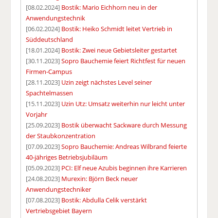
[08.02.2024]
Bostik: Mario Eichhorn neu in der
Anwendungstechnik
[06.02.2024]
Bostik: Heiko Schmidt leitet Vertrieb in
Süddeutschland
[18.01.2024]
Bostik: Zwei neue Gebietsleiter gestartet
[30.11.2023]
Sopro Bauchemie feiert Richtfest für neuen
Firmen-Campus
[28.11.2023]
Uzin zeigt nächstes Level seiner
Spachtelmassen
[15.11.2023]
Uzin Utz: Umsatz weiterhin nur leicht unter
Vorjahr
[25.09.2023]
Bostik überwacht Sackware durch Messung
der Staubkonzentration
[07.09.2023]
Sopro Bauchemie: Andreas Wilbrand feierte
40-jähriges Betriebsjubiläum
[05.09.2023]
PCI: Elf neue Azubis beginnen ihre Karrieren
[24.08.2023]
Murexin: Björn Beck neuer
Anwendungstechniker
[07.08.2023]
Bostik: Abdulla Celik verstärkt
Vertriebsgebiet Bayern