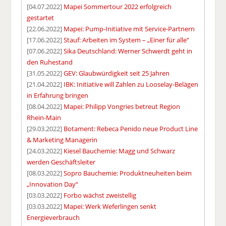
[04.07.2022]
Mapei Sommertour 2022 erfolgreich
gestartet
[22.06.2022]
Mapei: Pump-Initiative mit Service-Partnern
[17.06.2022]
Stauf: Arbeiten im System – „Einer für alle“
[07.06.2022]
Sika Deutschland: Werner Schwerdt geht in
den Ruhestand
[31.05.2022]
GEV: Glaubwürdigkeit seit 25 Jahren
[21.04.2022]
IBK: Initiative will Zahlen zu Looselay-Belägen
in Erfahrung bringen
[08.04.2022]
Mapei: Philipp Vongries betreut Region
Rhein-Main
[29.03.2022]
Botament: Rebeca Penido neue Product Line
& Marketing Managerin
[24.03.2022]
Kiesel Bauchemie: Magg und Schwarz
werden Geschäftsleiter
[08.03.2022]
Sopro Bauchemie: Produktneuheiten beim
„Innovation Day“
[03.03.2022]
Forbo wächst zweistellig
[03.03.2022]
Mapei: Werk Weferlingen senkt
Energieverbrauch