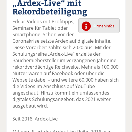
„Ardex-Live“ mit
k
k
k
k
k
Rekordbeteiligung
el
el
el
el
el
a
t
a
p
D
Erklär-Videos mit Profitipps,
uf
wi
uf
er
ru
Firmeninfos
Seminare für Tablet oder
F
tt
Li
E
ck
Smartphone: Schon vor der
ac
er
n
m
e
Coronakrise setzte Ardex auf digitale Inhalte.
e
n
k
ai
n
Diese Vorarbeit zahlte sich 2020 aus. Mit der
b
e
l
Schulungsreihe „Ardex-Live“ erzielte der
o
di
v
Bauchemiehersteller im vergangenen Jahr eine
o
n
er
rekordverdächtige Reichweite. Mehr als 100.000
k
te
se
Nutzer waren auf Facebook oder über die
te
il
n
Webseite dabei – und weitere 60.000 haben sich
il
e
d
die Videos im Anschluss auf YouTube
e
n
e
angeschaut. Hinzu kommt ein umfassendes
n
n
digitales Schulungsangebot, das 2021 weiter
ausgebaut wird.
Seit 2018: Ardex-Live
Mit dem Start der Ardex-Live-Reihe 2018 war