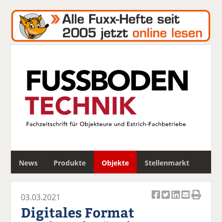
S
News
Produkte
Objekte
Stellenmarkt
u
c
h
03.03.2021
e
Ar
Ar
Ar
Ar
Ar
Digitales Format
ti
ti
ti
ti
ti