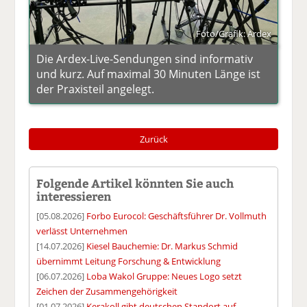
Foto/Grafik: Ardex
Die Ardex-Live-Sendungen sind informativ
und kurz. Auf maximal 30 Minuten Länge ist
der Praxisteil angelegt.
Zurück
Folgende Artikel könnten Sie auch
interessieren
[05.08.2026]
Forbo Eurocol: Geschäftsführer Dr. Vollmuth
verlässt Unternehmen
[14.07.2026]
Kiesel Bauchemie: Dr. Markus Schmid
übernimmt Leitung Forschung & Entwicklung
[06.07.2026]
Loba Wakol Gruppe: Neues Logo setzt
Zeichen der Zusammengehörigkeit
[01.07.2026]
Kerakoll gibt deutschen Standort auf