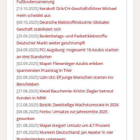
Fußbodensanierung
[13.10.2025]
Kerakoll: D/A/CH-Geschäftsführer Michael
Heim scheidet aus
[09.10.2025]
Deutsche Klebstoffindustrie: Globales
Geschäft stabilisiert sich
[25.09.2025]
Bodenbelags- und Parkettklebstoffe:
Deutscher Markt weiter geschrumpft
[04.09.2025]
PCI Augsburg: Insgesamt 18 Azubis starten
an drei Standorten
[02.09.2025]
Mapei: Fliesenleger-Azubis erleben
spannenden Praxistag in Trier
[02.09.2025]
Uzin Utz: Elf junge Menschen starten ins
Berufsleben
[27.08.2025]
Kiesel Bauchemie: Kristin Ziegler betreut
Kunden in NRW
[12.08.2025]
Bostik: Zweistellige Wachstumsrate in 2024
[06.08.2025]
Forbo: Umsätze zur Jahresmitte 2025
gesunken
[01.08.2025]
Mapei steigert Umsatz um 4,7 Prozent
[01.08.2025]
Murexin Deutschland: Jan Awater in vier
Bundesländern unterwegs