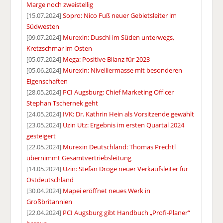
Marge noch zweistellig
[15.07.2024]
Sopro: Nico Fuß neuer Gebietsleiter im
Südwesten
[09.07.2024]
Murexin: Duschl im Süden unterwegs,
Kretzschmar im Osten
[05.07.2024]
Mega: Positive Bilanz für 2023
[05.06.2024]
Murexin: Nivelliermasse mit besonderen
Eigenschaften
[28.05.2024]
PCI Augsburg: Chief Marketing Officer
Stephan Tschernek geht
[24.05.2024]
IVK: Dr. Kathrin Hein als Vorsitzende gewählt
[23.05.2024]
Uzin Utz: Ergebnis im ersten Quartal 2024
gesteigert
[22.05.2024]
Murexin Deutschland: Thomas Prechtl
übernimmt Gesamtvertriebsleitung
[14.05.2024]
Uzin: Stefan Dröge neuer Verkaufsleiter für
Ostdeutschland
[30.04.2024]
Mapei eröffnet neues Werk in
Großbritannien
[22.04.2024]
PCI Augsburg gibt Handbuch „Profi-Planer“