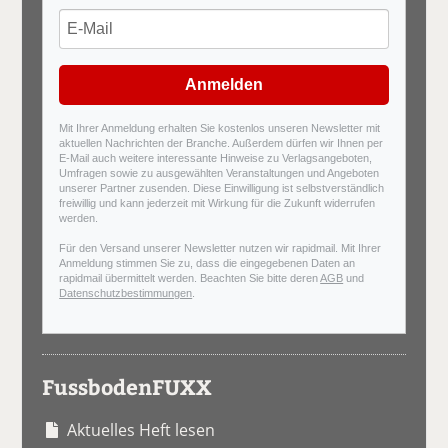
Anmelden
Mit Ihrer Anmeldung erhalten Sie kostenlos unseren Newsletter mit
aktuellen Nachrichten der Branche. Außerdem dürfen wir Ihnen per
E-Mail auch weitere interessante Hinweise zu Verlagsangeboten,
Umfragen sowie zu ausgewählten Veranstaltungen und Angeboten
unserer Partner zusenden. Diese Einwilligung ist selbstverständlich
freiwillig und kann jederzeit mit Wirkung für die Zukunft widerrufen
werden.
Für den Versand unserer Newsletter nutzen wir rapidmail. Mit Ihrer
Anmeldung stimmen Sie zu, dass die eingegebenen Daten an
rapidmail übermittelt werden. Beachten Sie bitte deren
AGB
und
Datenschutzbestimmungen
.
FussbodenFUXX
Aktuelles Heft lesen