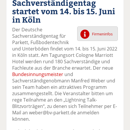
Sachverständigentag
k
k
k
k
k
startet vom 14. bis 15. Juni
el
el
el
el
el
a
t
a
p
D
in Köln
uf
wi
uf
er
ru
F
tt
Li
E
ck
Der Deutsche
ac
er
n
m
e
Firmeninfos
Sachverständigentag für
e
n
k
ai
n
Parkett, Fußbodentechnik
b
e
l
und Unterböden findet vom 14. bis 15. Juni 2022
o
di
v
in Köln statt. Am Tagungsort Cologne Marriott
o
n
er
Hotel werden rund 180 Sachverständige und
k
te
se
Fachleute aus der Branche erwartet. Der neue
te
il
n
Bundesinnungsmeister
und
il
e
d
Sachverständigenobmann Manfred Weber und
e
n
e
sein Team haben ein attraktives Programm
n
n
zusammengestellt. Die Veranstalter bitten um
rege Teilnahme an den „Lightning Talk-
Blitzvorträgen“, zu denen sich Teilnehmer per E-
Mail an weber@bv-parkett.de anmelden
können.