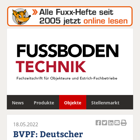
S
News
Produkte
Objekte
Stellenmarkt
u
c
h
18.05.2022
e
Ar
Ar
Ar
Ar
Ar
BVPF: Deutscher
ti
ti
ti
ti
ti