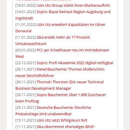
[18.01.2022]
Uzin Utz Group stärkt ihren Markenauftritt
[14.01.2022]
Sopro: Bayer betreut Region Augsburg und
Ingolstadt
[11.01.2022]
Uzin Utz erweitert Kapazitäten im Ulmer
Donautal
[11.01.2022]
Sika erzielt mehr als 17 Prozent
Umsatzwachstum
[03.01.2022]
PCI: Jan Scheithauer neu im Vertriebsteam
West
[22.12.2021]
Sopro: Profi-Akademie 2022 digital verfügbar
[30.11.2021]
Kiesel Bauchemie: Thomas Müllerschön
neuer Geschäftsführer
[30.11.2021]
Thomsit: Thorsten Zick neuer Technical
Business Development Manager
[26.11.2021]
Sopro Bauchemie: Über 1.000 Zuschauer
beim Profitag
[25.11.2021]
Deutsche Bauchemie: Deutliche
Preisanstiege sind unabwendbar
[15.11.2021]
Uzin Utz setzt Erfolgskurs fort
[11.11.2021]
Sika übernimmt ehemaliges BASF-