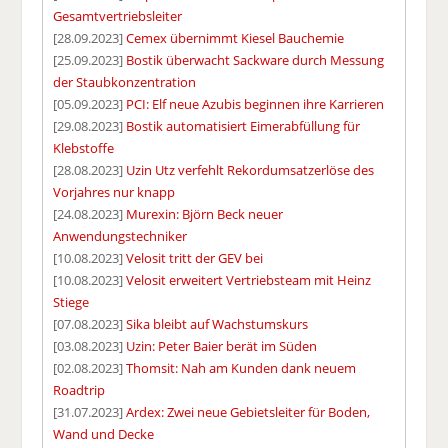
Gesamtvertriebsleiter
[28.09.2023]
Cemex übernimmt Kiesel Bauchemie
[25.09.2023]
Bostik überwacht Sackware durch Messung
der Staubkonzentration
[05.09.2023]
PCI: Elf neue Azubis beginnen ihre Karrieren
[29.08.2023]
Bostik automatisiert Eimerabfüllung für
Klebstoffe
[28.08.2023]
Uzin Utz verfehlt Rekordumsatzerlöse des
Vorjahres nur knapp
[24.08.2023]
Murexin: Björn Beck neuer
Anwendungstechniker
[10.08.2023]
Velosit tritt der GEV bei
[10.08.2023]
Velosit erweitert Vertriebsteam mit Heinz
Stiege
[07.08.2023]
Sika bleibt auf Wachstumskurs
[03.08.2023]
Uzin: Peter Baier berät im Süden
[02.08.2023]
Thomsit: Nah am Kunden dank neuem
Roadtrip
[31.07.2023]
Ardex: Zwei neue Gebietsleiter für Boden,
Wand und Decke