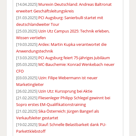
[14.04.2025]
Murexin Deutschland: Andreas Baltronat
erweitert Geschäftsleitungskreis
[31.03.2025]
PCI Augsburg: Sanierbulli startet mit
deutschlandweiter Tour
[25.03.2025]
Uzin Utz Campus 2025: Technik erleben,
Wissen vertiefen
[19.03.2025]
Ardex: Martin Kupka verantwortet die
Anwendungstechnik
[13.03.2025]
PCI Augsburg feiert 75-jähriges Jubiläum
[05.03.2025]
MC-Bauchemie: Konrad Wenkebach neuer
CFO
[03.03.2025]
Uzin: Filipe Webermann ist neuer
Marketingleiter
[26.02.2025]
Uzin Utz: Kurssprung bei Aktie
[21.02.2025]
Fliesenleger Philipp Schlegel gewinnt bei
Sopro erstes EM-Qualifikationstraining
[21.02.2025]
Sika Österreich: Jürgen Bangerl als
Verkaufsleiter gestartet
[19.02.2025]
Stauf: Schnelle Belastbarkeit dank PU-
Parkettklebstoff