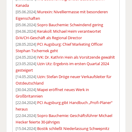
Kanada
[05.06.2024]
Murexin: Nivelliermasse mit besonderen
Eigenschaften
[05.06.2024]
Sopro Bauchemie: Schwindend gering
[04.06.2024]
Kerakoll: Michael Heim verantwortet
D/A/CH-Geschäft als Regional Director
[28.05.2024]
PCI Augsburg: Chief Marketing Officer
Stephan Tschernek geht
[24.05.2024]
IVK: Dr. Kathrin Hein als Vorsitzende gewählt
[23.05.2024]
Uzin Utz: Ergebnis im ersten Quartal 2024
gesteigert
[14.05.2024]
Uzin: Stefan Dröge neuer Verkaufsleiter für
Ostdeutschland
[30.04.2024]
Mapei eröffnet neues Werk in
Großbritannien
[22.04.2024]
PCI Augsburg gibt Handbuch „Profi-Planer“
heraus
[22.04.2024]
Sopro Bauchemie: Geschäftsführer Michael
Hecker feierte 30-Jähriges
[15.04.2024]
Bostik schließt Niederlassung Schwepnitz