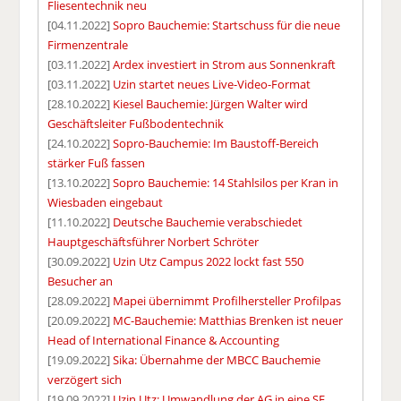
Fliesentechnik neu
[04.11.2022]
Sopro Bauchemie: Startschuss für die neue
Firmenzentrale
[03.11.2022]
Ardex investiert in Strom aus Sonnenkraft
[03.11.2022]
Uzin startet neues Live-Video-Format
[28.10.2022]
Kiesel Bauchemie: Jürgen Walter wird
Geschäftsleiter Fußbodentechnik
[24.10.2022]
Sopro-Bauchemie: Im Baustoff-Bereich
stärker Fuß fassen
[13.10.2022]
Sopro Bauchemie: 14 Stahlsilos per Kran in
Wiesbaden eingebaut
[11.10.2022]
Deutsche Bauchemie verabschiedet
Hauptgeschäftsführer Norbert Schröter
[30.09.2022]
Uzin Utz Campus 2022 lockt fast 550
Besucher an
[28.09.2022]
Mapei übernimmt Profilhersteller Profilpas
[20.09.2022]
MC-Bauchemie: Matthias Brenken ist neuer
Head of International Finance & Accounting
[19.09.2022]
Sika: Übernahme der MBCC Bauchemie
verzögert sich
[19.09.2022]
Uzin Utz: Umwandlung der AG in eine SE