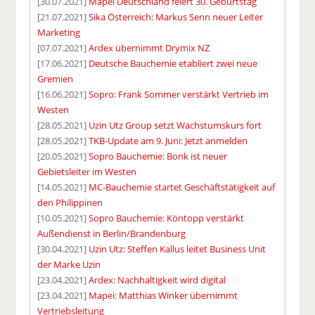
[30.07.2021]
Mapei Deutschland feiert 30. Geburtstag
[21.07.2021]
Sika Österreich: Markus Senn neuer Leiter
Marketing
[07.07.2021]
Ardex übernimmt Drymix NZ
[17.06.2021]
Deutsche Bauchemie etabliert zwei neue
Gremien
[16.06.2021]
Sopro: Frank Sommer verstärkt Vertrieb im
Westen
[28.05.2021]
Uzin Utz Group setzt Wachstumskurs fort
[28.05.2021]
TKB-Update am 9. Juni: Jetzt anmelden
[20.05.2021]
Sopro Bauchemie: Bonk ist neuer
Gebietsleiter im Westen
[14.05.2021]
MC-Bauchemie startet Geschäftstätigkeit auf
den Philippinen
[10.05.2021]
Sopro Bauchemie: Köntopp verstärkt
Außendienst in Berlin/Brandenburg
[30.04.2021]
Uzin Utz: Steffen Kallus leitet Business Unit
der Marke Uzin
[23.04.2021]
Ardex: Nachhaltigkeit wird digital
[23.04.2021]
Mapei: Matthias Winker übernimmt
Vertriebsleitung