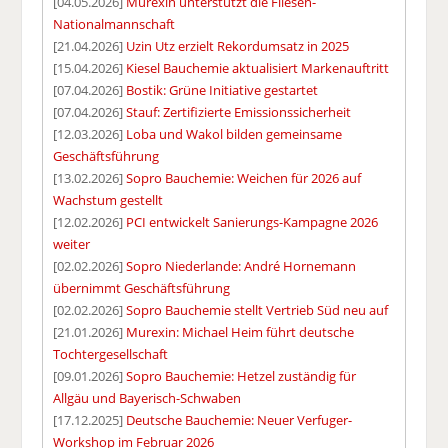
[04.05.2026]
Murexin unterstützt die Fliesen-
Nationalmannschaft
[21.04.2026]
Uzin Utz erzielt Rekordumsatz in 2025
[15.04.2026]
Kiesel Bauchemie aktualisiert Markenauftritt
[07.04.2026]
Bostik: Grüne Initiative gestartet
[07.04.2026]
Stauf: Zertifizierte Emissionssicherheit
[12.03.2026]
Loba und Wakol bilden gemeinsame
Geschäftsführung
[13.02.2026]
Sopro Bauchemie: Weichen für 2026 auf
Wachstum gestellt
[12.02.2026]
PCI entwickelt Sanierungs-Kampagne 2026
weiter
[02.02.2026]
Sopro Niederlande: André Hornemann
übernimmt Geschäftsführung
[02.02.2026]
Sopro Bauchemie stellt Vertrieb Süd neu auf
[21.01.2026]
Murexin: Michael Heim führt deutsche
Tochtergesellschaft
[09.01.2026]
Sopro Bauchemie: Hetzel zuständig für
Allgäu und Bayerisch-Schwaben
[17.12.2025]
Deutsche Bauchemie: Neuer Verfuger-
Workshop im Februar 2026