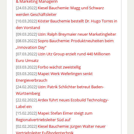
& Marketing Managerin
[24.03.2022]
Kiesel Bauchemie: Magg und Schwarz
werden Geschäftsleiter
[10.03.2022]
Köster Bauchemie bestellt Dr. Hugo Torres in
den Vorstand
[09.03.2022]
Uzin: Ralph Breymaier neuer Marketingleiter
[08.03.2022]
Sopro Bauchemie: Produktneuheiten beim
„Innovation Day“
[07.03.2022]
Uzin Utz Group erzielt rund 440 Millionen
Euro Umsatz
[03.03.2022]
Forbo wächst zweistellig
[03.03.2022]
Mapei: Werk Weferlingen senkt
Energieverbrauch
[24.02.2022]
Uzin: Patrik Schlichter betreut Baden-
Württemberg
[22.02.2022]
Ardex führt neues Ecobuild Technology-
Label ein
[15.02.2022]
Mapei: Stefan Eimer steigt zum
Regionalvertriebsleiter Süd auf
[02.02.2022]
Kiesel Bauchemie: Jürgen Walter neuer
Vertriebsleiter Fußbodentechnik