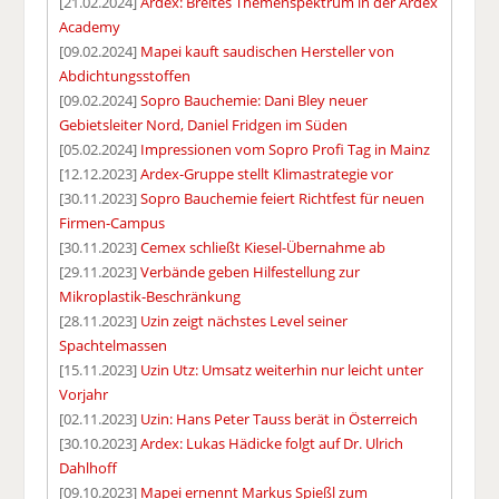
[21.02.2024]
Ardex: Breites Themenspektrum in der Ardex
Academy
[09.02.2024]
Mapei kauft saudischen Hersteller von
Abdichtungsstoffen
[09.02.2024]
Sopro Bauchemie: Dani Bley neuer
Gebietsleiter Nord, Daniel Fridgen im Süden
[05.02.2024]
Impressionen vom Sopro Profi Tag in Mainz
[12.12.2023]
Ardex-Gruppe stellt Klimastrategie vor
[30.11.2023]
Sopro Bauchemie feiert Richtfest für neuen
Firmen-Campus
[30.11.2023]
Cemex schließt Kiesel-Übernahme ab
[29.11.2023]
Verbände geben Hilfestellung zur
Mikroplastik-Beschränkung
[28.11.2023]
Uzin zeigt nächstes Level seiner
Spachtelmassen
[15.11.2023]
Uzin Utz: Umsatz weiterhin nur leicht unter
Vorjahr
[02.11.2023]
Uzin: Hans Peter Tauss berät in Österreich
[30.10.2023]
Ardex: Lukas Hädicke folgt auf Dr. Ulrich
Dahlhoff
[09.10.2023]
Mapei ernennt Markus Spießl zum