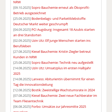
NRW
[09.10.2025]
Sopro Bauchemie erneut als Ökoprofit-
Betrieb ausgezeichnet
[25.09.2025]
Bodenbelags- und Parkettklebstoffe:
Deutscher Markt weiter geschrumpft
[04.09.2025]
PCI Augsburg: Insgesamt 18 Azubis starten
an drei Standorten
[02.09.2025]
Uzin Utz: Elf junge Menschen starten ins
Berufsleben
[27.08.2025]
Kiesel Bauchemie: Kristin Ziegler betreut
Kunden in NRW
[25.08.2025]
Sopro Bauchemie: Technik neu aufgestellt
[14.08.2025]
Uzin Utz: Umsatzplus im ersten Halbjahr
2025
[14.08.2025]
Lanxess: Abiturientin übernimmt für einen
Tag die Innovationsleitung
[12.08.2025]
Bostik: Zweistellige Wachstumsrate in 2024
[07.08.2025]
Kiesel Bauchemie: Zwei neue Fachberater im
Team Fliesentechnik
[06.08.2025]
Forbo: Umsätze zur Jahresmitte 2025