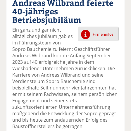
Andreas Wilbrand feierte
k
k
k
k
k
40-jähriges
el
el
el
el
el
a
t
a
p
D
Betriebsjubiläum
uf
wi
uf
er
ru
F
tt
Li
E
ck
Ein ganz und gar nicht
ac
er
n
m
e
Firmeninfos
alltägliches Jubiläum gab es
e
n
k
ai
n
im Führungsteam von
b
e
l
Sopro Bauchemie zu feiern: Geschäftsführer
o
di
v
Andreas Wilbrand konnte Anfang September
o
n
er
2023 auf 40 erfolgreiche Jahre in dem
k
te
se
Wiesbadener Unternehmen zurückblicken. Die
te
il
n
Karriere von Andreas Wilbrand und seine
il
e
d
Verdienste um Sopro Bauchemie sind
e
n
e
beispielhaft: Seit nunmehr vier Jahrzehnten hat
n
n
er mit seinem Fachwissen, seinem persönlichen
Engagement und seiner stets
zukunftsorientierten Unternehmensführung
maßgebend die Entwicklung der Sopro geprägt
und bis heute zum andauernden Erfolg des
Baustoffherstellers beigetragen.