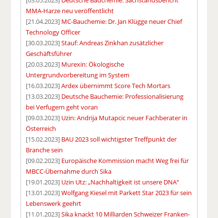
[03.05.2023]
Deutsche Bauchemie: Sachstandsbericht
MMA-Harze neu veröffentlicht
[21.04.2023]
MC-Bauchemie: Dr. Jan Klügge neuer Chief
Technology Officer
[30.03.2023]
Stauf: Andreas Zinkhan zusätzlicher
Geschäftsführer
[20.03.2023]
Murexin: Ökologische
Untergrundvorbereitung im System
[16.03.2023]
Ardex übernimmt Score Tech Mortars
[13.03.2023]
Deutsche Bauchemie: Professionalisierung
bei Verfugern geht voran
[09.03.2023]
Uzin: Andrija Mutapcic neuer Fachberater in
Österreich
[15.02.2023]
BAU 2023 soll wichtigster Treffpunkt der
Branche sein
[09.02.2023]
Europäische Kommission macht Weg frei für
MBCC-Übernahme durch Sika
[19.01.2023]
Uzin Utz: „Nachhaltigkeit ist unsere DNA“
[13.01.2023]
Wolfgang Kiesel mit Parkett Star 2023 für sein
Lebenswerk geehrt
[11.01.2023]
Sika knackt 10 Milliarden Schweizer Franken-