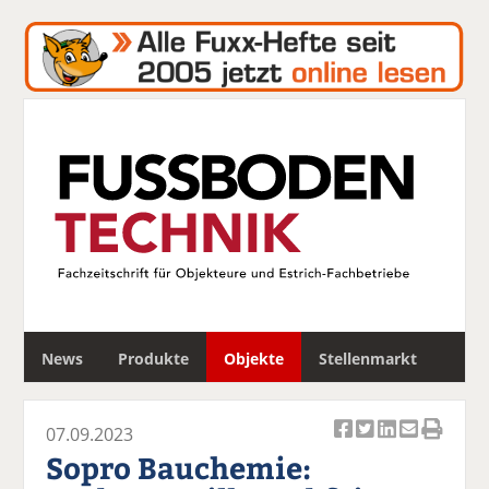
S
News
Produkte
Objekte
Stellenmarkt
u
c
h
07.09.2023
e
Ar
Ar
Ar
Ar
Ar
Sopro Bauchemie:
ti
ti
ti
ti
ti