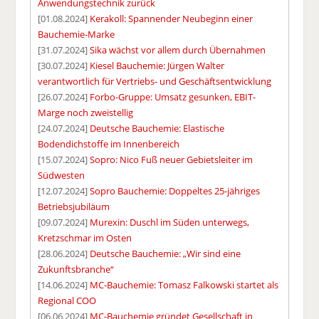
Anwendungstechnik zurück
[01.08.2024]
Kerakoll: Spannender Neubeginn einer
Bauchemie-Marke
[31.07.2024]
Sika wächst vor allem durch Übernahmen
[30.07.2024]
Kiesel Bauchemie: Jürgen Walter
verantwortlich für Vertriebs- und Geschäftsentwicklung
[26.07.2024]
Forbo-Gruppe: Umsatz gesunken, EBIT-
Marge noch zweistellig
[24.07.2024]
Deutsche Bauchemie: Elastische
Bodendichstoffe im Innenbereich
[15.07.2024]
Sopro: Nico Fuß neuer Gebietsleiter im
Südwesten
[12.07.2024]
Sopro Bauchemie: Doppeltes 25-jähriges
Betriebsjubiläum
[09.07.2024]
Murexin: Duschl im Süden unterwegs,
Kretzschmar im Osten
[28.06.2024]
Deutsche Bauchemie: „Wir sind eine
Zukunftsbranche“
[14.06.2024]
MC-Bauchemie: Tomasz Falkowski startet als
Regional COO
[06.06.2024]
MC-Bauchemie gründet Gesellschaft in