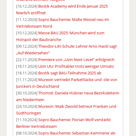
[16.12.2024]
Bostik Academy wird Ende Januar 2025
feierlich eröffnet
[11.12.2024]
Sopro Bauchemie: Malte Wessel neu im
Vertriebsteam Nord
[10.12.2024]
Messe BAU 2025: München wird zum
Hotspot der Baubranche
[09.12.2024]
Theodor-Litt-Schule: Lehrer Arno Hackl sagt
„Auf Wiedersehen“
[22.11.2024]
Premiere von „Uzin Next Level“ erfolgreich
[18.11.2024]
Uzin Utz: Profitabler trotz weniger Umsatz
[18.11.2024]
Bostik sagt BAU-Teilnahme 2025 ab
[11.11.2024]
Murexin vertreibt Parkettlacke und -öle von
Junckers in Deutschland
[30.10.2024]
Thomsit: Daniela Hübner neue Bezirksleiterin
am Niederrhein
[24.10.2024]
Murexin: Maik Ziezold betreut Franken und
Südthüringen
[11.10.2024]
Sopro Bauchemie: Florian Wolf verstärkt
Berliner Vertriebsteam
[08.10.2024]
Sopro Bauchemie: Sebastian Kammerer als