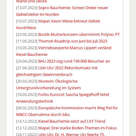
Wand und Decke
[13.07.2023]
Sopro Bauchemie: Soreen Dreier neuer
Gebietsleiter im Norden
[10.07.2023]
Mapei: Kevin Wiese betreut Gebiet
Nord/West
[23.05.2023]
Bostik-Mutterkonzern übernimmt Polytec PT
[11.05.2023]
Thomsit-Roadtrip von Juni bis Juli 2023
[10.05.2023]
Vertriebsexperte Marcus Lippert verlässt
Kiesel Bauchemie
[24.04.2023]
BAU 2023 zog rund 190.000 Besucher an
[21.04.2023]
Uzin Utz: 2022 Rekordumsatz mit
gleichzeitigem Gewinneinbruch
[20.03.2023]
Murexin: Ökologische
Untergrundvorbereitung im System
[10.03.2023]
Forbo Eurocol: Sascha Spiegelhoff leitet
Anwendungstechnik
[09.02.2023]
Europäische Kommission macht Weg frei für
MBCC-Übernahme durch Sika
[14.12.2022]
Kiesel Bauchemie setzt auf LVT-Trend
[12.12.2022]
Mapei: Drei starke Boden-Themen im Fokus
[24.11.2022]
Uzin Utz: Dr. H. Werner Utz feierte 75.