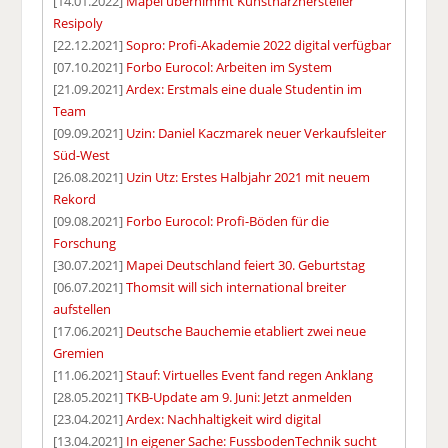
[14.01.2022]
Mapei übernimmt Kunstharzhersteller
Resipoly
[22.12.2021]
Sopro: Profi-Akademie 2022 digital verfügbar
[07.10.2021]
Forbo Eurocol: Arbeiten im System
[21.09.2021]
Ardex: Erstmals eine duale Studentin im
Team
[09.09.2021]
Uzin: Daniel Kaczmarek neuer Verkaufsleiter
Süd-West
[26.08.2021]
Uzin Utz: Erstes Halbjahr 2021 mit neuem
Rekord
[09.08.2021]
Forbo Eurocol: Profi-Böden für die
Forschung
[30.07.2021]
Mapei Deutschland feiert 30. Geburtstag
[06.07.2021]
Thomsit will sich international breiter
aufstellen
[17.06.2021]
Deutsche Bauchemie etabliert zwei neue
Gremien
[11.06.2021]
Stauf: Virtuelles Event fand regen Anklang
[28.05.2021]
TKB-Update am 9. Juni: Jetzt anmelden
[23.04.2021]
Ardex: Nachhaltigkeit wird digital
[13.04.2021]
In eigener Sache: FussbodenTechnik sucht