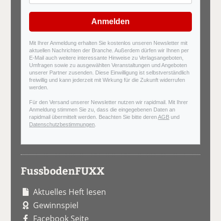
Anmelden
Mit Ihrer Anmeldung erhalten Sie kostenlos unseren Newsletter mit
aktuellen Nachrichten der Branche. Außerdem dürfen wir Ihnen per
E-Mail auch weitere interessante Hinweise zu Verlagsangeboten,
Umfragen sowie zu ausgewählten Veranstaltungen und Angeboten
unserer Partner zusenden. Diese Einwilligung ist selbstverständlich
freiwillig und kann jederzeit mit Wirkung für die Zukunft widerrufen
werden.
Für den Versand unserer Newsletter nutzen wir rapidmail. Mit Ihrer
Anmeldung stimmen Sie zu, dass die eingegebenen Daten an
rapidmail übermittelt werden. Beachten Sie bitte deren
AGB
und
Datenschutzbestimmungen
.
FussbodenFUXX
Aktuelles Heft lesen
Gewinnspiel
Facebook Seite