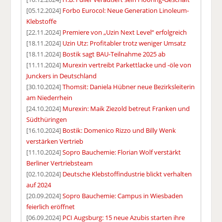
[05.12.2024]
Forbo Eurocol: Neue Generation Linoleum-
Klebstoffe
[22.11.2024]
Premiere von „Uzin Next Level“ erfolgreich
[18.11.2024]
Uzin Utz: Profitabler trotz weniger Umsatz
[18.11.2024]
Bostik sagt BAU-Teilnahme 2025 ab
[11.11.2024]
Murexin vertreibt Parkettlacke und -öle von
Junckers in Deutschland
[30.10.2024]
Thomsit: Daniela Hübner neue Bezirksleiterin
am Niederrhein
[24.10.2024]
Murexin: Maik Ziezold betreut Franken und
Südthüringen
[16.10.2024]
Bostik: Domenico Rizzo und Billy Wenk
verstärken Vertrieb
[11.10.2024]
Sopro Bauchemie: Florian Wolf verstärkt
Berliner Vertriebsteam
[02.10.2024]
Deutsche Klebstoffindustrie blickt verhalten
auf 2024
[20.09.2024]
Sopro Bauchemie: Campus in Wiesbaden
feierlich eröffnet
[06.09.2024]
PCI Augsburg: 15 neue Azubis starten ihre