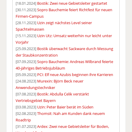
[18.01.2024]
Bostik: Zwei neue Gebietsleiter gestartet
[30.11.2023]
Sopro Bauchemie feiert Richtfest für neuen
Firmen-Campus
[28.11.2023]
Uzin zeigt nächstes Level seiner
Spachtelmassen
[15.11.2023]
Uzin Utz: Umsatz weiterhin nur leicht unter
Vorjahr
[25.09.2023]
Bostik überwacht Sackware durch Messung
der Staubkonzentration
[07.09.2023]
Sopro Bauchemie: Andreas Wilbrand feierte
40-jähriges Betriebsjubiläum
[05.09.2023]
PCI: Elf neue Azubis beginnen ihre Karrieren
[24.08.2023]
Murexin: Björn Beck neuer
Anwendungstechniker
[07.08.2023]
Bostik: Abdulla Celik verstärkt
Vertriebsgebiet Bayern
[03.08.2023]
Uzin: Peter Baier berät im Süden
[02.08.2023]
Thomsit: Nah am Kunden dank neuem
Roadtrip
[31.07.2023]
Ardex: Zwei neue Gebietsleiter für Boden,