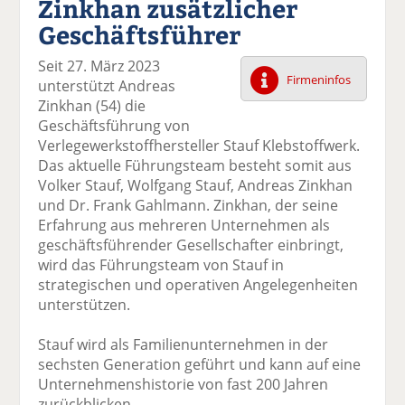
Zinkhan zusätzlicher
k
k
k
k
k
Geschäftsführer
el
el
el
el
el
a
t
a
p
D
Seit 27. März 2023
uf
wi
uf
er
ru
Firmeninfos
unterstützt Andreas
F
tt
Li
E
ck
Zinkhan (54) die
ac
er
n
m
e
Geschäftsführung von
e
n
k
ai
n
Verlegewerkstoffhersteller Stauf Klebstoffwerk.
b
e
l
Das aktuelle Führungsteam besteht somit aus
o
di
v
Volker Stauf, Wolfgang Stauf, Andreas Zinkhan
o
n
er
und Dr. Frank Gahlmann. Zinkhan, der seine
k
te
se
Erfahrung aus mehreren Unternehmen als
te
il
n
geschäftsführender Gesellschafter einbringt,
il
e
d
wird das Führungsteam von Stauf in
e
n
e
strategischen und operativen Angelegenheiten
n
n
unterstützen.
Stauf wird als Familienunternehmen in der
sechsten Generation geführt und kann auf eine
Unternehmenshistorie von fast 200 Jahren
zurückblicken.