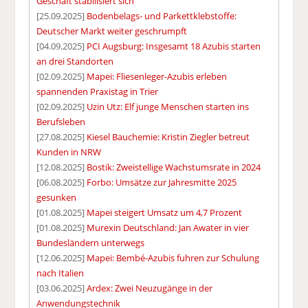
Geschäft stabilisiert sich
[25.09.2025]
Bodenbelags- und Parkettklebstoffe:
Deutscher Markt weiter geschrumpft
[04.09.2025]
PCI Augsburg: Insgesamt 18 Azubis starten
an drei Standorten
[02.09.2025]
Mapei: Fliesenleger-Azubis erleben
spannenden Praxistag in Trier
[02.09.2025]
Uzin Utz: Elf junge Menschen starten ins
Berufsleben
[27.08.2025]
Kiesel Bauchemie: Kristin Ziegler betreut
Kunden in NRW
[12.08.2025]
Bostik: Zweistellige Wachstumsrate in 2024
[06.08.2025]
Forbo: Umsätze zur Jahresmitte 2025
gesunken
[01.08.2025]
Mapei steigert Umsatz um 4,7 Prozent
[01.08.2025]
Murexin Deutschland: Jan Awater in vier
Bundesländern unterwegs
[12.06.2025]
Mapei: Bembé-Azubis fuhren zur Schulung
nach Italien
[03.06.2025]
Ardex: Zwei Neuzugänge in der
Anwendungstechnik