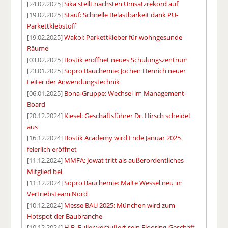
[24.02.2025]
Sika stellt nächsten Umsatzrekord auf
[19.02.2025]
Stauf: Schnelle Belastbarkeit dank PU-
Parkettklebstoff
[19.02.2025]
Wakol: Parkettkleber für wohngesunde
Räume
[03.02.2025]
Bostik eröffnet neues Schulungszentrum
[23.01.2025]
Sopro Bauchemie: Jochen Henrich neuer
Leiter der Anwendungstechnik
[06.01.2025]
Bona-Gruppe: Wechsel im Management-
Board
[20.12.2024]
Kiesel: Geschäftsführer Dr. Hirsch scheidet
aus
[16.12.2024]
Bostik Academy wird Ende Januar 2025
feierlich eröffnet
[11.12.2024]
MMFA: Jowat tritt als außerordentliches
Mitglied bei
[11.12.2024]
Sopro Bauchemie: Malte Wessel neu im
Vertriebsteam Nord
[10.12.2024]
Messe BAU 2025: München wird zum
Hotspot der Baubranche
[10.12.2024]
H.B. Fuller veräußert sein Flooring-Geschäft