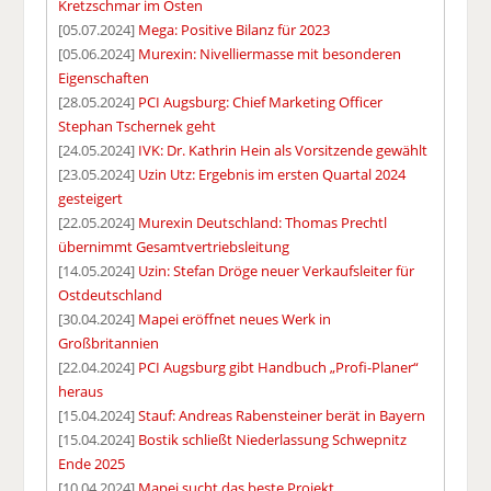
Kretzschmar im Osten
[05.07.2024]
Mega: Positive Bilanz für 2023
[05.06.2024]
Murexin: Nivelliermasse mit besonderen
Eigenschaften
[28.05.2024]
PCI Augsburg: Chief Marketing Officer
Stephan Tschernek geht
[24.05.2024]
IVK: Dr. Kathrin Hein als Vorsitzende gewählt
[23.05.2024]
Uzin Utz: Ergebnis im ersten Quartal 2024
gesteigert
[22.05.2024]
Murexin Deutschland: Thomas Prechtl
übernimmt Gesamtvertriebsleitung
[14.05.2024]
Uzin: Stefan Dröge neuer Verkaufsleiter für
Ostdeutschland
[30.04.2024]
Mapei eröffnet neues Werk in
Großbritannien
[22.04.2024]
PCI Augsburg gibt Handbuch „Profi-Planer“
heraus
[15.04.2024]
Stauf: Andreas Rabensteiner berät in Bayern
[15.04.2024]
Bostik schließt Niederlassung Schwepnitz
Ende 2025
[10.04.2024]
Mapei sucht das beste Projekt