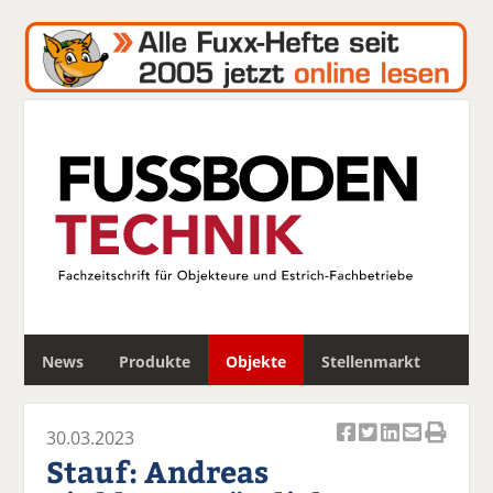
S
News
Produkte
Objekte
Stellenmarkt
u
c
h
30.03.2023
e
Ar
Ar
Ar
Ar
Ar
Stauf: Andreas
ti
ti
ti
ti
ti