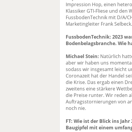
Impression Hop, einen heter
Klassiker GTI-Fliese und den
FussbodenTechnik mit D/A/CH
Marketingleiter Frank Selbeck
FussbodenTechnik: 2023 war 
Bodenbelagsbranche. Wie hat
Michael Stein:
Natürlich hatt
aber wir haben uns momentan 
sodass wir insgesamt leicht 
Coronazeit hat der Handel se
die Krise. Das ergab einen Dre
zweitens eine stärkere Wettb
die Preise runter. Wir reden
Auftragsstornierungen von an
noch nie.
FT: Wie ist der Blick ins Ja
Baugipfel mit einem umfa