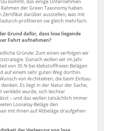
 Hinzu kommt, das einige Unternehmen
im Rahmen der Green Taxonomy haben.
Zertifikat darüber ausstellen, was mit
 Dadurch profitieren sie gleich mehrfach.
der Grund dafür, dass lose liegende
ärker Fahrt aufnehmen?
edliche Gründe: Zum einen verfolgen wir
tsstrategie. Danach wollen wir im Jahr
il von 35 % bei klebstofffreien Belägen
ind auf einem sehr guten Weg dorthin.
Wunsch von Architekten, die beim Einbau
denken. Es liegt in der Natur der Sache,
 verklebt wurde, sich leichter
sst – und das wollen tatsächlich immer
eten Looselay-Beläge den
man mit ihnen auf Altbeläge draufgehen
digkeit der Verlegung von lose