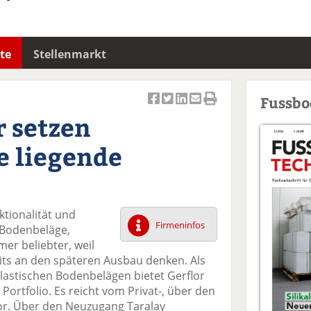
te
Stellenmarkt
Fussb
Ar
Ar
Ar
Ar
Ar
r setzen
ti
ti
ti
ti
ti
k
k
k
k
k
se liegende
el
el
el
el
el
a
t
a
p
D
uf
wi
uf
er
ru
F
tt
Li
E
ck
ktionalität und
ac
er
n
m
e
Firmeninfos
e Bodenbeläge,
e
n
k
ai
n
er beliebter, weil
b
e
l
its an den späteren Ausbau denken. Als
o
di
v
elastischen Bodenbelägen bietet Gerflor
o
n
er
ortfolio. Es reicht vom Privat-, über den
k
te
se
tor. Über den Neuzugang Taralay