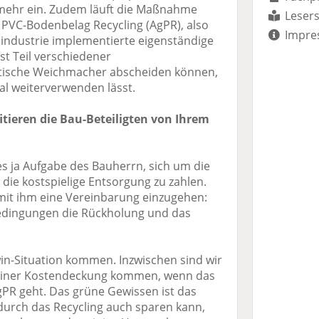
 mehr ein. Zudem läuft die Maßnahme
Lesers
 PVC-Bodenbelag Recycling (AgPR), also
Impre
industrie implementierte eigenständige
t Teil verschiedener
ritische Weichmacher abscheiden können,
al weiterverwenden lässt.
tieren die Bau-Beteiligten von Ihrem
 es ja Aufgabe des Bauherrn, sich um die
die kostspielige Entsorgung zu zahlen.
 mit ihm eine Vereinbarung einzugehen:
edingungen die Rückholung und das
in-Situation kommen. Inzwischen sind wir
e einer Kostendeckung kommen, wenn das
gPR geht. Das grüne Gewissen ist das
durch das Recycling auch sparen kann,