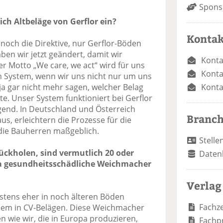
Spons
ich Altbeläge von Gerflor ein?
Kontak
 noch die Direktive, nur Gerflor-Böden
en wir jetzt geändert, damit wir
Konta
 Motto „We care, we act“ wird für uns
Konta
 System, wenn wir uns nicht nur um uns
ja gar nicht mehr sagen, welcher Belag
Konta
. Unser System funktioniert bei Gerflor
gend. In Deutschland und Österreich
Branc
us, erleichtern die Prozesse für die
die Bauherren maßgeblich.
Stelle
urückholen, sind vermutlich 20 oder
Daten
 da gesundheitsschädliche Weichmacher
Verlag
stens eher in noch älteren Böden
Fachze
llem in CV-Belägen. Diese Weichmacher
wie wir, die in Europa produzieren,
Fachp