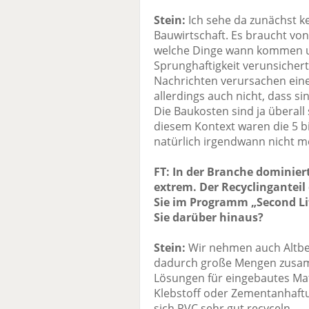
Stein:
Ich sehe da zunächst ke
Bauwirtschaft. Es braucht von 
welche Dinge wann kommen u
Sprunghaftigkeit verunsichert
Nachrichten verursachen ein
allerdings auch nicht, dass s
Die Baukosten sind ja überall 
diesem Kontext waren die 5 bi
natürlich irgendwann nicht me
FT: In der Branche domini
extrem. Der Recyclinganteil
Sie im Programm „Second Lif
Sie darüber hinaus?
Stein:
Wir nehmen auch Altbelä
dadurch große Mengen zusa
Lösungen für eingebautes Mat
Klebstoff oder Zementanhaftu
sich PVC sehr gut recyceln.