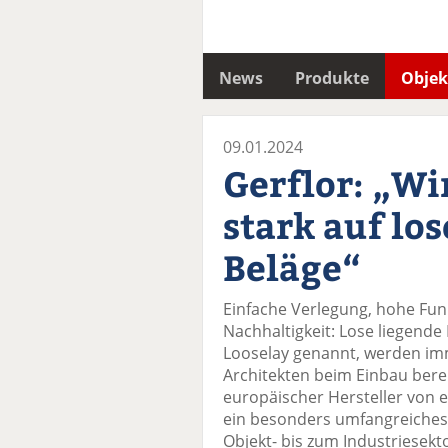
News
Produkte
Objek
09.01.2024
Gerflor: „Wi
stark auf lo
Beläge“
Einfache Verlegung, hohe Fun
Nachhaltigkeit: Lose liegend
Looselay genannt, werden imm
Architekten beim Einbau bere
europäischer Hersteller von 
ein besonders umfangreiches P
Objekt- bis zum Industriesek