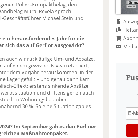
te
il
n
ogenen Rollen-Kompaktbelag, den
il
e
d
 Wandbelag Mural Revela sprach
e
n
e
-Geschäftsführer Michael Stein und
n
n
Auszug
.
Heftar
Abon
ein herausforderndes Jahr für die
 sich das auf Gerflor ausgewirkt?
Media
en auch wir rückläufige Um- und Absätze,
auf einem gewissen Niveau etabliert,
unter dem Vorjahr herauskommen. In der
Fu
ine Läger gefüllt – und genau dann kam
ifach-Effekt: erstens sinkende Absätze,
ewerbssituation und drittens gehen auch
j
 aktuell im Wohnungsbau über
nähernd 30 %. So eine Situation gab es
hr 2024? Im September gab es den Berliner
ngreichen Maßnahmenpaket.