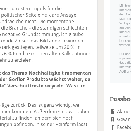
Mit Ihre
inen direkten Impuls für die
unseren 
politischer Seite eine klare Ansage,
der Bra
Mail auc
nd welche nicht. Die momentane
Verlags
 die Branche – die ständigen schlechten
ausgewä
unserer 
e negative Grundstimmung. Ich glaube
ist selb
inkende Zinsen das Bild ändern würden.
jederzei
werden.
stark gestiegen, teilweise um 20 %. In
s 6 % Rendite mit den alten Kalkulationen
Für den
rapidmai
hr zu erzielen.
dass di
übermitt
ert das Thema Nachhaltigkeit momentan
AGB
un
 der Gerflor-Produkte wächst weiter, da
e“ Verschnittreste recyceln. Was tun
Fussb
ge zurück. Das ist ganz wichtig, weil
mmenkommen. Außerdem sind wir dabei,
Aktuel
erial zu finden, an dem sich noch
Gewin
ngen befinden. In seiner Reinform lässt
Faceb