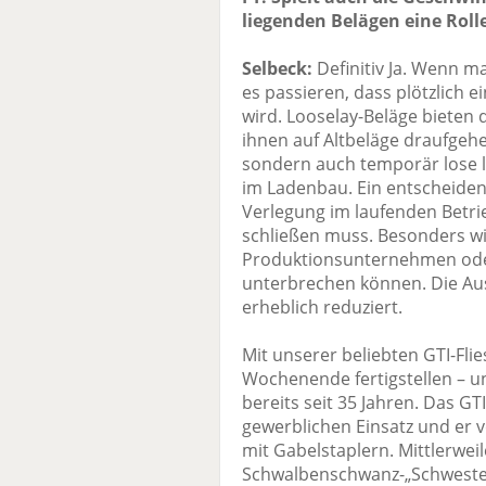
liegenden Belägen eine Roll
Selbeck:
Definitiv Ja. Wenn m
es passieren, dass plötzlich 
wird. Looselay-Beläge bieten
ihnen auf Altbeläge draufgehen
sondern auch temporär lose l
im Ladenbau. Ein entscheiden
Verlegung im laufenden Betri
schließen muss. Besonders wi
Produktionsunternehmen oder
unterbrechen können. Die Aus
erheblich reduziert.
Mit unserer beliebten GTI-Fli
Wochenende fertigstellen – un
bereits seit 35 Jahren. Das GTI
gewerblichen Einsatz und er v
mit Gabelstaplern. Mittlerwei
Schwalbenschwanz-„Schwester