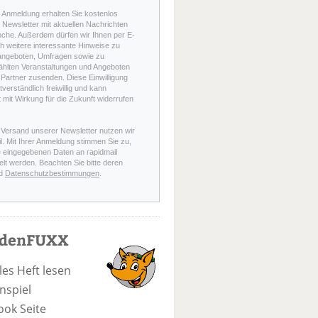
r Anmeldung erhalten Sie kostenlos
Newsletter mit aktuellen Nachrichten
nche. Außerdem dürfen wir Ihnen per E-
h weitere interessante Hinweise zu
angeboten, Umfragen sowie zu
hlten Veranstaltungen und Angeboten
Partner zusenden. Diese Einwilligung
stverständlich freiwillig und kann
t mit Wirkung für die Zukunft widerrufen
 Versand unserer Newsletter nutzen wir
l. Mit Ihrer Anmeldung stimmen Sie zu,
e eingegebenen Daten an rapidmail
elt werden. Beachten Sie bitte deren
d
Datenschutzbestimmungen
.
odenFUXX
les Heft lesen
nspiel
ook Seite