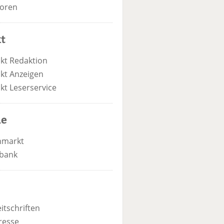
oren
t
kt Redaktion
kt Anzeigen
kt Leserservice
he
nmarkt
bank
itschriften
resse