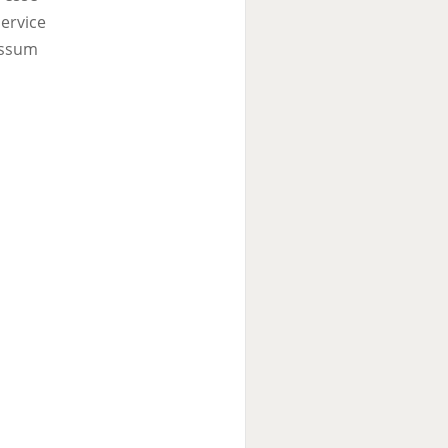
ervice
ssum