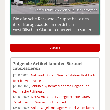
Foto/Grafik: Behrendt & Rausch Fotografie
Die dänische Rockwool-Gruppe hat eines
ihrer Bürogebäude im nordrhein-
westfälischen Gladbeck energetisch saniert.
Zurück
Folgende Artikel könnten Sie auch
interessieren
[20.07.2026]
Netzwerk Boden: Geschäftsführer Beat Ludin
feierlich verabschiedet
[23.02.2026]
Schlüter-Systems: Moderne Eleganz und
technische Raffinesse
[22.01.2026]
Netzwerk Boden: Verlegebetriebe Bauer,
Zehetmair und Wessendorf prämiert
[05.01.2026]
Anker: Objektmanager Michael Walek kehrt