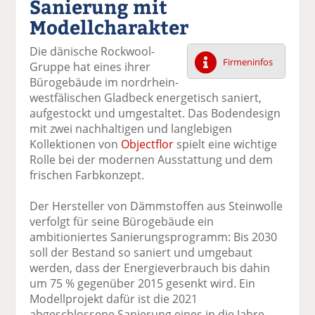
Sanierung mit
k
k
k
k
k
Modellcharakter
el
el
el
el
el
a
t
a
p
D
Die dänische Rockwool-
uf
wi
uf
er
ru
Firmeninfos
Gruppe hat eines ihrer
F
tt
Li
E
ck
Bürogebäude im nordrhein-
ac
er
n
m
e
westfälischen Gladbeck energetisch saniert,
e
n
k
ai
n
aufgestockt und umgestaltet. Das Bodendesign
b
e
l
mit zwei nachhaltigen und langlebigen
o
di
v
Kollektionen von
Objectflor
spielt eine wichtige
o
n
er
Rolle bei der modernen Ausstattung und dem
k
te
se
frischen Farbkonzept.
te
il
n
il
e
d
Der Hersteller von Dämmstoffen aus Steinwolle
e
n
e
verfolgt für seine Bürogebäude ein
n
n
ambitioniertes Sanierungsprogramm: Bis 2030
soll der Bestand so saniert und umgebaut
werden, dass der Energieverbrauch bis dahin
um 75 % gegenüber 2015 gesenkt wird. Ein
Modellprojekt dafür ist die 2021
abgeschlossene Sanierung eines in die Jahre