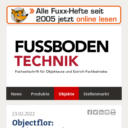
S
News
Produkte
Objekte
Stellenmarkt
u
c
h
23.02.2022
e
Ar
Ar
Ar
Ar
Ar
Objectflor:
ti
ti
ti
ti
ti