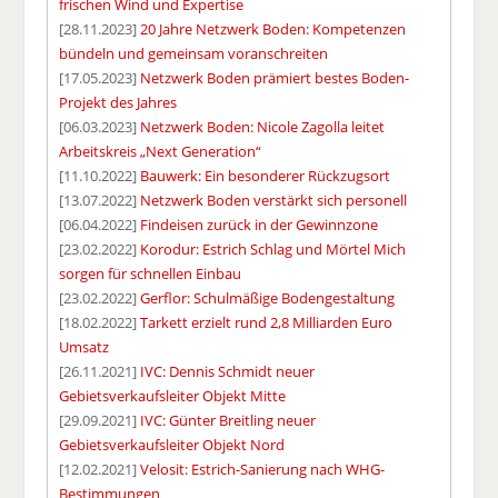
frischen Wind und Expertise
[28.11.2023]
20 Jahre Netzwerk Boden: Kompetenzen
bündeln und gemeinsam voranschreiten
[17.05.2023]
Netzwerk Boden prämiert bestes Boden-
Projekt des Jahres
[06.03.2023]
Netzwerk Boden: Nicole Zagolla leitet
Arbeitskreis „Next Generation“
[11.10.2022]
Bauwerk: Ein besonderer Rückzugsort
[13.07.2022]
Netzwerk Boden verstärkt sich personell
[06.04.2022]
Findeisen zurück in der Gewinnzone
[23.02.2022]
Korodur: Estrich Schlag und Mörtel Mich
sorgen für schnellen Einbau
[23.02.2022]
Gerflor: Schulmäßige Bodengestaltung
[18.02.2022]
Tarkett erzielt rund 2,8 Milliarden Euro
Umsatz
[26.11.2021]
IVC: Dennis Schmidt neuer
Gebietsverkaufsleiter Objekt Mitte
[29.09.2021]
IVC: Günter Breitling neuer
Gebietsverkaufsleiter Objekt Nord
[12.02.2021]
Velosit: Estrich-Sanierung nach WHG-
Bestimmungen