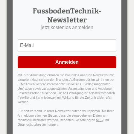
FussbodenTechnik-
Newsletter
jetzt kostenlos anmelden
Anmelden
Mit Ihrer Anmeldung erhalten Sie kostenlos unseren Newsletter mit
aktuellen Nachrichten der Branche. Außerdem dürfen wir Ihnen per
E-Mail auch weitere interessante Hinweise zu Verlagsangeboten,
Umfragen sowie zu ausgewählten Veranstaltungen und Angeboten
unserer Partner zusenden. Diese Einwilligung ist selbstverständlich
freiwillig und kann jederzeit mit Wirkung für die Zukunft widerrufen
werden.
Für den Versand unserer Newsletter nutzen wir rapidmail. Mit Ihrer
Anmeldung stimmen Sie zu, dass die eingegebenen Daten an
rapidmail übermittelt werden. Beachten Sie bitte deren
AGB
und
Datenschutzbestimmungen
.