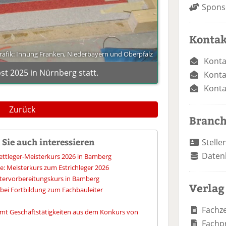
Spons
Kontak
rafik: Innung Franken, Niederbayern und Oberpfalz
Konta
st 2025 in Nürnberg statt.
Konta
Konta
Zurück
Branc
Sie auch interessieren
Stelle
Daten
kettleger-Meisterkurs 2026 in Bamberg
: Meisterkurs zum Estrichleger 2026
stervorbereitungskurs in Bamberg
Verlag
 bei Fortbildung zum Fachbauleiter
Fachze
t Geschäftstätigkeiten aus dem Konkurs von
Fachp