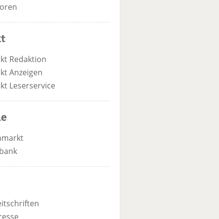
oren
t
kt Redaktion
kt Anzeigen
kt Leserservice
he
nmarkt
bank
itschriften
resse