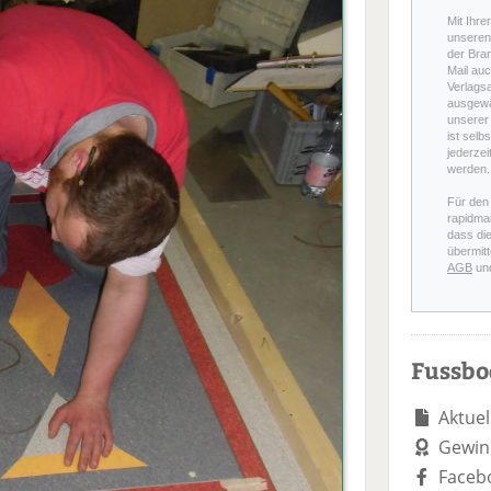
Mit Ihre
unseren 
der Bra
Mail auc
Verlags
ausgewä
unserer 
ist selb
jederzei
werden.
Für den
rapidmai
dass di
übermitt
AGB
un
Fussb
Aktuel
Gewin
Faceb