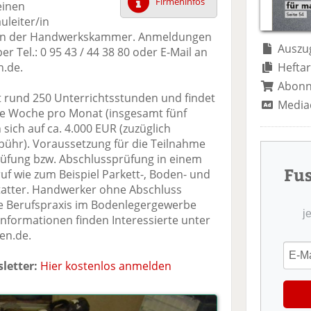
te
il
n
Firmeninfos
inen
il
e
d
uleiter/in
e
n
e
von der Handwerkskammer. Anmeldungen
n
n
Auszug
er Tel.: 0 95 43 / 44 38 80 oder E-Mail an
n.de.
Heftar
Abon
t rund 250 Unterrichtsstunden und findet
Media
ine Woche pro Monat (insgesamt fünf
sich auf ca. 4.000 EUR (zuzüglich
bühr). Voraussetzung für die Teilnahme
rüfung bzw. Abschlussprüfung in einem
Fu
uf wie zum Beispiel Parkett-, Boden- und
tatter. Handwerker ohne Abschluss
e Berufspraxis im Bodenlegergewerbe
j
nformationen finden Interessierte unter
en.de.
letter:
Hier kostenlos anmelden