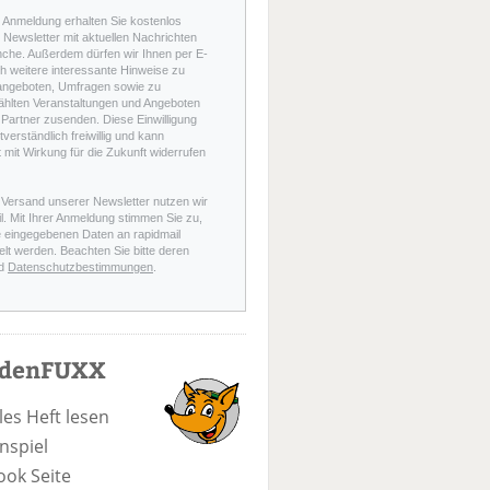
r Anmeldung erhalten Sie kostenlos
Newsletter mit aktuellen Nachrichten
nche. Außerdem dürfen wir Ihnen per E-
h weitere interessante Hinweise zu
angeboten, Umfragen sowie zu
hlten Veranstaltungen und Angeboten
Partner zusenden. Diese Einwilligung
stverständlich freiwillig und kann
t mit Wirkung für die Zukunft widerrufen
 Versand unserer Newsletter nutzen wir
l. Mit Ihrer Anmeldung stimmen Sie zu,
e eingegebenen Daten an rapidmail
elt werden. Beachten Sie bitte deren
d
Datenschutzbestimmungen
.
odenFUXX
les Heft lesen
nspiel
ook Seite