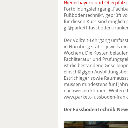
Niederbayern und Oberpfalz
e
Fortbildungslehrgang „Fachba
Fußbodentechnik“, geprüft 
für diesen Kurs sind möglich p
gf@parkett-fussboden-franke
Der Vollzeit-Lehrgang umfass
in Nürnberg statt – jeweils e
Wochen). Die Kosten belaufen 
Fachliteratur und Prüfungsge
ist die bestandene Gesellenp
einschlägigen Ausbildungsber
Estrichleger sowie Raumauss
müssen mindestens fünf Jahr
nachweisen können. Weitere I
www.parkett-fussboden-frank
Der FussbodenTechnik-News