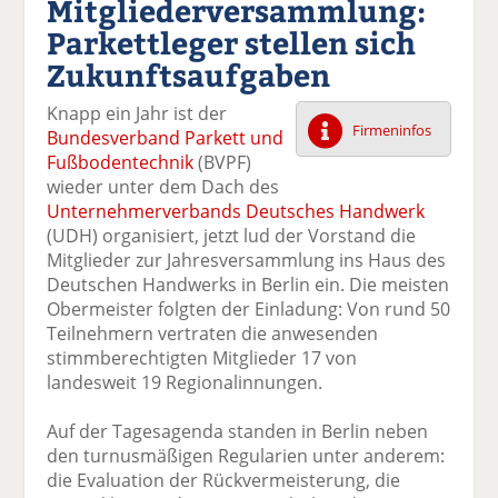
Mitgliederversammlung:
k
k
k
k
k
Parkettleger stellen sich
el
el
el
el
el
a
t
a
p
D
Zukunftsaufgaben
uf
wi
uf
er
ru
F
tt
Li
E
ck
Knapp ein Jahr ist der
ac
er
n
m
e
Firmeninfos
Bundesverband Parkett und
e
n
k
ai
n
Fußbodentechnik
(BVPF)
b
e
l
wieder unter dem Dach des
o
di
v
Unternehmerverbands Deutsches Handwerk
o
n
er
(UDH) organisiert, jetzt lud der Vorstand die
k
te
se
Mitglieder zur Jahresversammlung ins Haus des
te
il
n
Deutschen Handwerks in Berlin ein. Die meisten
il
e
d
Obermeister folgten der Einladung: Von rund 50
e
n
e
Teilnehmern vertraten die anwesenden
n
n
stimmberechtigten Mitglieder 17 von
landesweit 19 Regionalinnungen.
Auf der Tagesagenda standen in Berlin neben
den turnusmäßigen Regularien unter anderem:
die Evaluation der Rückvermeisterung, die