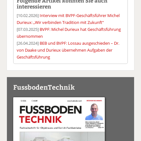
Folgende Artikel könnten Sie auch
interessieren
[10.02.2026]
Interview mit BVPF-Geschäftsführer Michel
Durieux: „Wir verbinden Tradition mit Zukunft“
[07.03.2025]
BVPF: Michel Durieux hat Geschäftsführung
übernommen
[26.04.2024]
BEB und BVPF: Lossau ausgeschieden – Dr.
von Daake und Durieux übernehmen Aufgaben der
Geschäftsführung
FussbodenTechnik