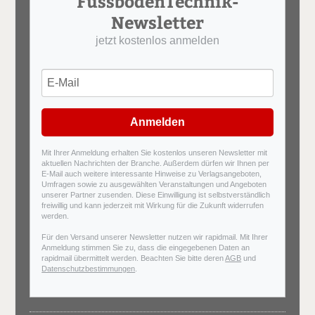
FussbodenTechnik-
Newsletter
jetzt kostenlos anmelden
Anmelden
Mit Ihrer Anmeldung erhalten Sie kostenlos unseren Newsletter mit
aktuellen Nachrichten der Branche. Außerdem dürfen wir Ihnen per
E-Mail auch weitere interessante Hinweise zu Verlagsangeboten,
Umfragen sowie zu ausgewählten Veranstaltungen und Angeboten
unserer Partner zusenden. Diese Einwilligung ist selbstverständlich
freiwillig und kann jederzeit mit Wirkung für die Zukunft widerrufen
werden.
Für den Versand unserer Newsletter nutzen wir rapidmail. Mit Ihrer
Anmeldung stimmen Sie zu, dass die eingegebenen Daten an
rapidmail übermittelt werden. Beachten Sie bitte deren
AGB
und
Datenschutzbestimmungen
.