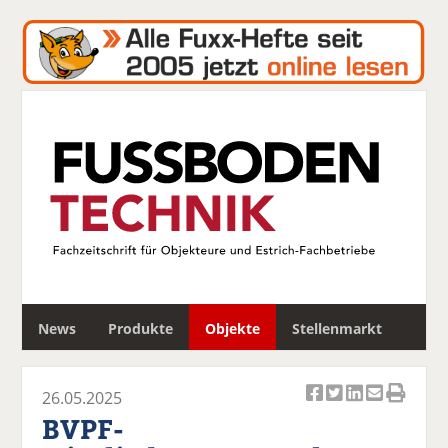
S
News
Produkte
Objekte
Stellenmarkt
u
c
h
26.05.2025
e
Ar
Ar
Ar
Ar
Ar
BVPF-
ti
ti
ti
ti
ti