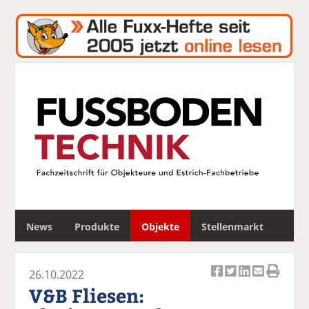
S
News
Produkte
Objekte
Stellenmarkt
u
c
h
26.10.2022
e
Ar
Ar
Ar
Ar
Ar
V&B Fliesen:
ti
ti
ti
ti
ti