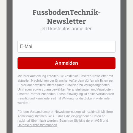
FussbodenTechnik-
Newsletter
jetzt kostenlos anmelden
Anmelden
Mit Ihrer Anmeldung erhalten Sie kostenlos unseren Newsletter mit
aktuellen Nachrichten der Branche. Außerdem dürfen wir Ihnen per
E-Mail auch weitere interessante Hinweise zu Verlagsangeboten,
Umfragen sowie zu ausgewählten Veranstaltungen und Angeboten
unserer Partner zusenden. Diese Einwilligung ist selbstverständlich
freiwillig und kann jederzeit mit Wirkung für die Zukunft widerrufen
werden.
Für den Versand unserer Newsletter nutzen wir rapidmail. Mit Ihrer
Anmeldung stimmen Sie zu, dass die eingegebenen Daten an
rapidmail übermittelt werden. Beachten Sie bitte deren
AGB
und
Datenschutzbestimmungen
.