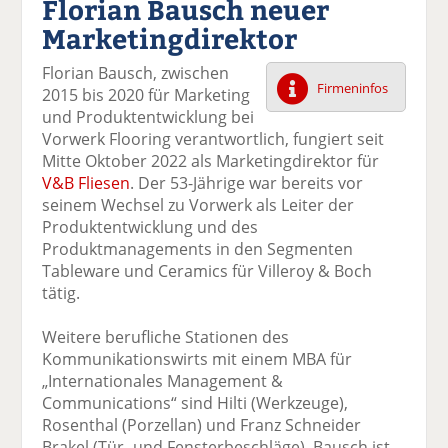
Florian Bausch neuer
k
k
k
k
k
Marketingdirektor
el
el
el
el
el
a
t
a
p
D
Florian Bausch, zwischen
uf
wi
uf
er
ru
Firmeninfos
2015 bis 2020 für Marketing
F
tt
Li
E
ck
und Produktentwicklung bei
ac
er
n
m
e
Vorwerk Flooring verantwortlich, fungiert seit
e
n
k
ai
n
Mitte Oktober 2022 als Marketingdirektor für
b
e
l
V&B Fliesen
. Der 53-Jährige war bereits vor
o
di
v
seinem Wechsel zu Vorwerk als Leiter der
o
n
er
Produktentwicklung und des
k
te
se
Produktmanagements in den Segmenten
te
il
n
Tableware und Ceramics für Villeroy & Boch
il
e
d
tätig.
e
n
e
n
n
Weitere berufliche Stationen des
Kommunikationswirts mit einem MBA für
„Internationales Management &
Communications“ sind Hilti (Werkzeuge),
Rosenthal (Porzellan) und Franz Schneider
Brakel (Tür- und Fensterbeschläge). Bausch ist