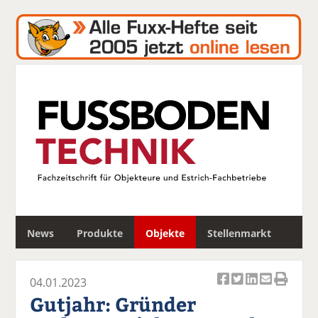
S
News
Produkte
Objekte
Stellenmarkt
u
c
h
04.01.2023
e
Ar
Ar
Ar
Ar
Ar
Gutjahr: Gründer
ti
ti
ti
ti
ti