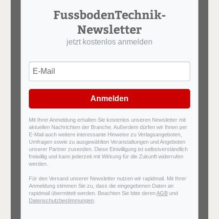
FussbodenTechnik-
Newsletter
jetzt kostenlos anmelden
Anmelden
Mit Ihrer Anmeldung erhalten Sie kostenlos unseren Newsletter mit
aktuellen Nachrichten der Branche. Außerdem dürfen wir Ihnen per
E-Mail auch weitere interessante Hinweise zu Verlagsangeboten,
Umfragen sowie zu ausgewählten Veranstaltungen und Angeboten
unserer Partner zusenden. Diese Einwilligung ist selbstverständlich
freiwillig und kann jederzeit mit Wirkung für die Zukunft widerrufen
werden.
Für den Versand unserer Newsletter nutzen wir rapidmail. Mit Ihrer
Anmeldung stimmen Sie zu, dass die eingegebenen Daten an
rapidmail übermittelt werden. Beachten Sie bitte deren
AGB
und
Datenschutzbestimmungen
.