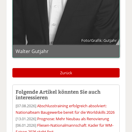
Foto/Grafik: Gutjahr
Walter Gutjahr
Zurück
Folgende Artikel könnten Sie auch
interessieren
[07.08.2026]
Abschlusstraining erfolgreich absolviert:
Nationalteam Baugewerbe bereit für die Worldskills 2026
[13.01.2026]
Prognose: Mehr Neubau als Renovierung
[06.01.2026]
Fliesen-Nationalmannschaft: Kader für WM-
Saison 2026 steht fest