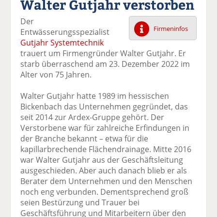
Walter Gutjahr verstorben
k
k
k
k
k
el
el
el
el
el
Der
a
t
a
p
D
Firmeninfos
Entwässerungsspezialist
uf
wi
uf
er
ru
Gutjahr Systemtechnik
F
tt
Li
E
ck
trauert um Firmengründer Walter Gutjahr. Er
ac
er
n
m
e
starb überraschend am 23. Dezember 2022 im
e
n
k
ai
n
Alter von 75 Jahren.
b
e
l
o
di
v
Walter Gutjahr hatte 1989 im hessischen
o
n
er
Bickenbach das Unternehmen gegründet, das
k
te
se
seit 2014 zur Ardex-Gruppe gehört. Der
te
il
n
Verstorbene war für zahlreiche Erfindungen in
il
e
d
der Branche bekannt – etwa für die
e
n
e
kapillarbrechende Flächendrainage. Mitte 2016
n
n
war Walter Gutjahr aus der Geschäftsleitung
ausgeschieden. Aber auch danach blieb er als
Berater dem Unternehmen und den Menschen
noch eng verbunden. Dementsprechend groß
seien Bestürzung und Trauer bei
Geschäftsführung und Mitarbeitern über den