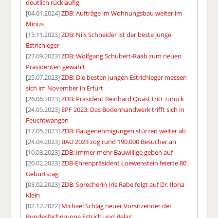
deutlich rückläufig
[04.01.2024]
ZDB: Aufträge im Wohnungsbau weiter im
Minus
[15.11.2023]
ZDB: Nils Schneider ist der beste junge
Estrichleger
[27.09.2023]
ZDB: Wolfgang Schubert-Raab zum neuen
Präsidenten gewählt
[25.07.2023]
ZDB: Die besten jungen Estrichleger messen
sich im November in Erfurt
[26.06.2023]
ZDB: Präsident Reinhard Quast tritt zurück
[24.05.2023]
EPF 2023: Das Bodenhandwerk trifft sich in
Feuchtwangen
[17.05.2023]
ZDB: Baugenehmigungen stürzen weiter ab
[24.04.2023]
BAU 2023 zog rund 190.000 Besucher an
[10.03.2023]
ZDB: Immer mehr Bauwillige geben auf
[20.02.2023]
ZDB-Ehrenpräsident Loewenstein feierte 80.
Geburtstag
[03.02.2023]
ZDB: Sprecherin Iris Rabe folgt auf Dr. Ilona
Klein
[02.12.2022]
Michael Schlag neuer Vorsitzender der
Bundesfachgruppe Estrich und Belag