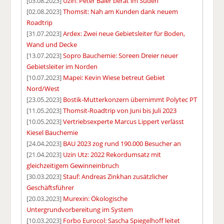
[03.08.2023]
Uzin: Peter Baier berät im Süden
[02.08.2023]
Thomsit: Nah am Kunden dank neuem
Roadtrip
[31.07.2023]
Ardex: Zwei neue Gebietsleiter für Boden,
Wand und Decke
[13.07.2023]
Sopro Bauchemie: Soreen Dreier neuer
Gebietsleiter im Norden
[10.07.2023]
Mapei: Kevin Wiese betreut Gebiet
Nord/West
[23.05.2023]
Bostik-Mutterkonzern übernimmt Polytec PT
[11.05.2023]
Thomsit-Roadtrip von Juni bis Juli 2023
[10.05.2023]
Vertriebsexperte Marcus Lippert verlässt
Kiesel Bauchemie
[24.04.2023]
BAU 2023 zog rund 190.000 Besucher an
[21.04.2023]
Uzin Utz: 2022 Rekordumsatz mit
gleichzeitigem Gewinneinbruch
[30.03.2023]
Stauf: Andreas Zinkhan zusätzlicher
Geschäftsführer
[20.03.2023]
Murexin: Ökologische
Untergrundvorbereitung im System
[10.03.2023]
Forbo Eurocol: Sascha Spiegelhoff leitet