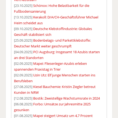
[23.10.2025]
Schönox: Hohe Belastbarkeit für die
Fußbodensanierung
[13.10.2025]
Kerakoll: D/A/CH-Geschäftsführer Michael
Heim scheidet aus
[09.10.2025]
Deutsche Klebstoffindustrie: Globales
Geschäft stabilisiert sich
[25.09.2025]
Bodenbelags- und Parkettklebstoffe:
Deutscher Markt weiter geschrumpft
[04.09.2025]
PCI Augsburg: Insgesamt 18 Azubis starten
an drei Standorten
[02.09.2025]
Mapei: Fliesenleger-Azubis erleben
spannenden Praxistag in Trier
[02.09.2025]
Uzin Utz: Elf junge Menschen starten ins
Berufsleben
[27.08.2025]
Kiesel Bauchemie: Kristin Ziegler betreut
Kunden in NRW
[12.08.2025]
Bostik: Zweistellige Wachstumsrate in 2024
[06.08.2025]
Forbo: Umsätze zur Jahresmitte 2025
gesunken
[01.08.2025]
Mapei steigert Umsatz um 4,7 Prozent