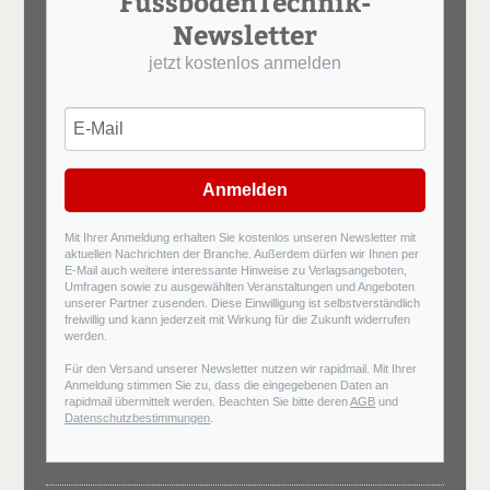
FussbodenTechnik-
Newsletter
jetzt kostenlos anmelden
Anmelden
Mit Ihrer Anmeldung erhalten Sie kostenlos unseren Newsletter mit
aktuellen Nachrichten der Branche. Außerdem dürfen wir Ihnen per
E-Mail auch weitere interessante Hinweise zu Verlagsangeboten,
Umfragen sowie zu ausgewählten Veranstaltungen und Angeboten
unserer Partner zusenden. Diese Einwilligung ist selbstverständlich
freiwillig und kann jederzeit mit Wirkung für die Zukunft widerrufen
werden.
Für den Versand unserer Newsletter nutzen wir rapidmail. Mit Ihrer
Anmeldung stimmen Sie zu, dass die eingegebenen Daten an
rapidmail übermittelt werden. Beachten Sie bitte deren
AGB
und
Datenschutzbestimmungen
.