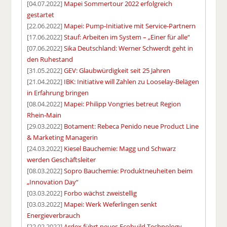
[04.07.2022]
Mapei Sommertour 2022 erfolgreich
gestartet
[22.06.2022]
Mapei: Pump-Initiative mit Service-Partnern
[17.06.2022]
Stauf: Arbeiten im System – „Einer für alle“
[07.06.2022]
Sika Deutschland: Werner Schwerdt geht in
den Ruhestand
[31.05.2022]
GEV: Glaubwürdigkeit seit 25 Jahren
[21.04.2022]
IBK: Initiative will Zahlen zu Looselay-Belägen
in Erfahrung bringen
[08.04.2022]
Mapei: Philipp Vongries betreut Region
Rhein-Main
[29.03.2022]
Botament: Rebeca Penido neue Product Line
& Marketing Managerin
[24.03.2022]
Kiesel Bauchemie: Magg und Schwarz
werden Geschäftsleiter
[08.03.2022]
Sopro Bauchemie: Produktneuheiten beim
„Innovation Day“
[03.03.2022]
Forbo wächst zweistellig
[03.03.2022]
Mapei: Werk Weferlingen senkt
Energieverbrauch
[22.02.2022]
Ardex führt neues Ecobuild Technology-