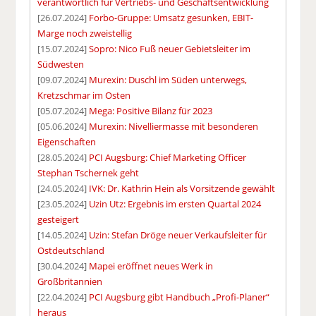
verantwortlich für Vertriebs- und Geschäftsentwicklung
[26.07.2024]
Forbo-Gruppe: Umsatz gesunken, EBIT-
Marge noch zweistellig
[15.07.2024]
Sopro: Nico Fuß neuer Gebietsleiter im
Südwesten
[09.07.2024]
Murexin: Duschl im Süden unterwegs,
Kretzschmar im Osten
[05.07.2024]
Mega: Positive Bilanz für 2023
[05.06.2024]
Murexin: Nivelliermasse mit besonderen
Eigenschaften
[28.05.2024]
PCI Augsburg: Chief Marketing Officer
Stephan Tschernek geht
[24.05.2024]
IVK: Dr. Kathrin Hein als Vorsitzende gewählt
[23.05.2024]
Uzin Utz: Ergebnis im ersten Quartal 2024
gesteigert
[14.05.2024]
Uzin: Stefan Dröge neuer Verkaufsleiter für
Ostdeutschland
[30.04.2024]
Mapei eröffnet neues Werk in
Großbritannien
[22.04.2024]
PCI Augsburg gibt Handbuch „Profi-Planer“
heraus