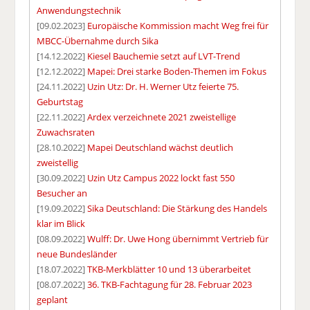
Anwendungstechnik
[09.02.2023]
Europäische Kommission macht Weg frei für
MBCC-Übernahme durch Sika
[14.12.2022]
Kiesel Bauchemie setzt auf LVT-Trend
[12.12.2022]
Mapei: Drei starke Boden-Themen im Fokus
[24.11.2022]
Uzin Utz: Dr. H. Werner Utz feierte 75.
Geburtstag
[22.11.2022]
Ardex verzeichnete 2021 zweistellige
Zuwachsraten
[28.10.2022]
Mapei Deutschland wächst deutlich
zweistellig
[30.09.2022]
Uzin Utz Campus 2022 lockt fast 550
Besucher an
[19.09.2022]
Sika Deutschland: Die Stärkung des Handels
klar im Blick
[08.09.2022]
Wulff: Dr. Uwe Hong übernimmt Vertrieb für
neue Bundesländer
[18.07.2022]
TKB-Merkblätter 10 und 13 überarbeitet
[08.07.2022]
36. TKB-Fachtagung für 28. Februar 2023
geplant