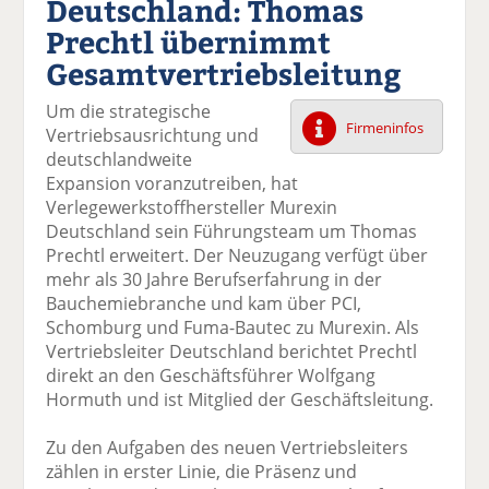
Deutschland: Thomas
k
k
k
k
k
Prechtl übernimmt
el
el
el
el
el
a
t
a
p
D
Gesamtvertriebsleitung
uf
wi
uf
er
ru
F
tt
Li
E
ck
Um die strategische
ac
er
n
m
e
Firmeninfos
Vertriebsausrichtung und
e
n
k
ai
n
deutschlandweite
b
e
l
Expansion voranzutreiben, hat
o
di
v
Verlegewerkstoffhersteller Murexin
o
n
er
Deutschland sein Führungsteam um Thomas
k
te
se
Prechtl erweitert. Der Neuzugang verfügt über
te
il
n
mehr als 30 Jahre Berufserfahrung in der
il
e
d
Bauchemiebranche und kam über PCI,
e
n
e
Schomburg und Fuma-Bautec zu Murexin. Als
n
n
Vertriebsleiter Deutschland berichtet Prechtl
direkt an den Geschäftsführer Wolfgang
Hormuth und ist Mitglied der Geschäftsleitung.
Zu den Aufgaben des neuen Vertriebsleiters
zählen in erster Linie, die Präsenz und