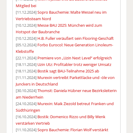
Mitglied bei
[11.12.2024]
Sopro Bauchemie: Malte Wessel neu im
Vertriebsteam Nord
[10.12.2024]
Messe BAU 2025: München wird zum
Hotspot der Baubranche
[10.12.2024]
H.B. Fuller veräußert sein Flooring-Geschäft
[05.12.2024]
Forbo Eurocol: Neue Generation Linoleum-
Klebstoffe
[22.11.2024]
Premiere von „Uzin Next Level“ erfolgreich
[18.11.2024]
Uzin Utz: Profitabler trotz weniger Umsatz
[18.11.2024]
Bostik sagt BAU-Teilnahme 2025 ab
[11.11.2024]
Murexin vertreibt Parkettlacke und -öle von
Junckers in Deutschland
[30.10.2024]
Thomsit: Daniela Hübner neue Bezirksleiterin
am Niederrhein
[24.10.2024]
Murexin: Maik Ziezold betreut Franken und
Südthüringen
[16.10.2024]
Bostik: Domenico Rizzo und Billy Wenk
verstärken Vertrieb
[11.10.2024]
Sopro Bauchemie: Florian Wolf verstärkt