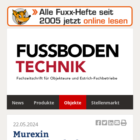
S
News
Produkte
Objekte
Stellenmarkt
u
c
h
22.05.2024
e
Ar
Ar
Ar
Ar
Ar
Murexin
ti
ti
ti
ti
ti