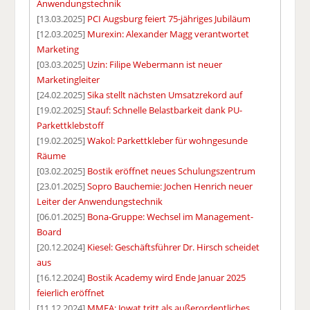
Anwendungstechnik
[13.03.2025]
PCI Augsburg feiert 75-jähriges Jubiläum
[12.03.2025]
Murexin: Alexander Magg verantwortet
Marketing
[03.03.2025]
Uzin: Filipe Webermann ist neuer
Marketingleiter
[24.02.2025]
Sika stellt nächsten Umsatzrekord auf
[19.02.2025]
Stauf: Schnelle Belastbarkeit dank PU-
Parkettklebstoff
[19.02.2025]
Wakol: Parkettkleber für wohngesunde
Räume
[03.02.2025]
Bostik eröffnet neues Schulungszentrum
[23.01.2025]
Sopro Bauchemie: Jochen Henrich neuer
Leiter der Anwendungstechnik
[06.01.2025]
Bona-Gruppe: Wechsel im Management-
Board
[20.12.2024]
Kiesel: Geschäftsführer Dr. Hirsch scheidet
aus
[16.12.2024]
Bostik Academy wird Ende Januar 2025
feierlich eröffnet
[11.12.2024]
MMFA: Jowat tritt als außerordentliches