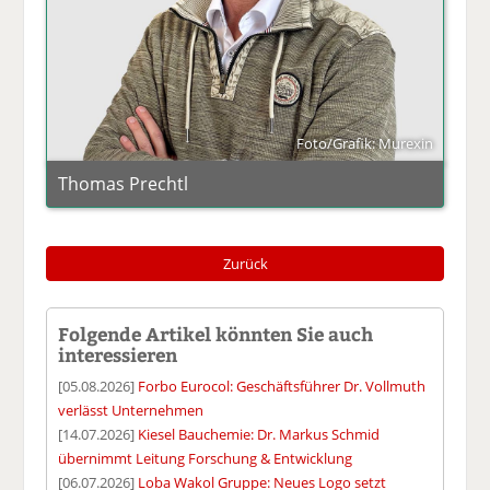
Foto/Grafik: Murexin
Thomas Prechtl
Zurück
Folgende Artikel könnten Sie auch
interessieren
[05.08.2026]
Forbo Eurocol: Geschäftsführer Dr. Vollmuth
verlässt Unternehmen
[14.07.2026]
Kiesel Bauchemie: Dr. Markus Schmid
übernimmt Leitung Forschung & Entwicklung
[06.07.2026]
Loba Wakol Gruppe: Neues Logo setzt