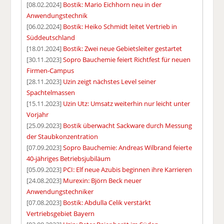
[08.02.2024]
Bostik: Mario Eichhorn neu in der
Anwendungstechnik
[06.02.2024]
Bostik: Heiko Schmidt leitet Vertrieb in
Süddeutschland
[18.01.2024]
Bostik: Zwei neue Gebietsleiter gestartet
[30.11.2023]
Sopro Bauchemie feiert Richtfest für neuen
Firmen-Campus
[28.11.2023]
Uzin zeigt nächstes Level seiner
Spachtelmassen
[15.11.2023]
Uzin Utz: Umsatz weiterhin nur leicht unter
Vorjahr
[25.09.2023]
Bostik überwacht Sackware durch Messung
der Staubkonzentration
[07.09.2023]
Sopro Bauchemie: Andreas Wilbrand feierte
40-jähriges Betriebsjubiläum
[05.09.2023]
PCI: Elf neue Azubis beginnen ihre Karrieren
[24.08.2023]
Murexin: Björn Beck neuer
Anwendungstechniker
[07.08.2023]
Bostik: Abdulla Celik verstärkt
Vertriebsgebiet Bayern