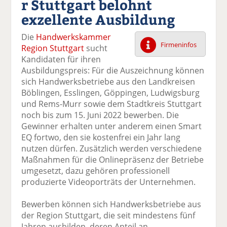
r Stuttgart belohnt
k
k
k
k
k
exzellente Ausbildung
el
el
el
el
el
a
t
a
p
D
Die
Handwerkskammer
uf
wi
uf
er
ru
Firmeninfos
Region Stuttgart
sucht
F
tt
Li
E
ck
Kandidaten für ihren
ac
er
n
m
e
Ausbildungspreis: Für die Auszeichnung können
e
n
k
ai
n
sich Handwerksbetriebe aus den Landkreisen
b
e
l
Böblingen, Esslingen, Göppingen, Ludwigsburg
o
di
v
und Rems-Murr sowie dem Stadtkreis Stuttgart
o
n
er
noch bis zum 15. Juni 2022 bewerben. Die
k
te
se
Gewinner erhalten unter anderem einen Smart
te
il
n
EQ fortwo, den sie kostenfrei ein Jahr lang
il
e
d
nutzen dürfen. Zusätzlich werden verschiedene
e
n
e
Maßnahmen für die Onlinepräsenz der Betriebe
n
n
umgesetzt, dazu gehören professionell
produzierte Videoporträts der Unternehmen.
Bewerben können sich Handwerksbetriebe aus
der Region Stuttgart, die seit mindestens fünf
Jahren ausbilden, deren Anteil an