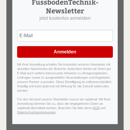
FussbodenTechnik-
Newsletter
jetzt kostenlos anmelden
Anmelden
Mit Ihrer Anmeldung erhalten Sie kostenlos unseren Newsletter mit
aktuellen Nachrichten der Branche. Außerdem dürfen wir Ihnen per
E-Mail auch weitere interessante Hinweise zu Verlagsangeboten,
Umfragen sowie zu ausgewählten Veranstaltungen und Angeboten
unserer Partner zusenden. Diese Einwilligung ist selbstverständlich
freiwillig und kann jederzeit mit Wirkung für die Zukunft widerrufen
werden.
Für den Versand unserer Newsletter nutzen wir rapidmail. Mit Ihrer
Anmeldung stimmen Sie zu, dass die eingegebenen Daten an
rapidmail übermittelt werden. Beachten Sie bitte deren
AGB
und
Datenschutzbestimmungen
.