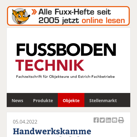
S
News
Produkte
Objekte
Stellenmarkt
u
c
h
05.04.2022
e
Ar
Ar
Ar
Ar
Ar
Handwerkskamme
ti
ti
ti
ti
ti