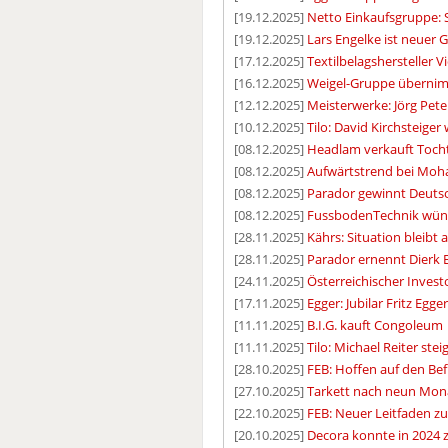
[19.12.2025]
Netto Einkaufsgruppe: S
[19.12.2025]
Lars Engelke ist neuer 
[17.12.2025]
Textilbelagshersteller 
[16.12.2025]
Weigel-Gruppe übernim
[12.12.2025]
Meisterwerke: Jörg Pet
[10.12.2025]
Tilo: David Kirchsteiger
[08.12.2025]
Headlam verkauft Tocht
[08.12.2025]
Aufwärtstrend bei Mo
[08.12.2025]
Parador gewinnt Deutsc
[08.12.2025]
FussbodenTechnik wüns
[28.11.2025]
Kährs: Situation bleibt
[28.11.2025]
Parador ernennt Dierk 
[24.11.2025]
Österreichischer Inves
[17.11.2025]
Egger: Jubilar Fritz Egge
[11.11.2025]
B.I.G. kauft Congoleum
[11.11.2025]
Tilo: Michael Reiter st
[28.10.2025]
FEB: Hoffen auf den Bef
[27.10.2025]
Tarkett nach neun Mon
[22.10.2025]
FEB: Neuer Leitfaden z
[20.10.2025]
Decora konnte in 2024 