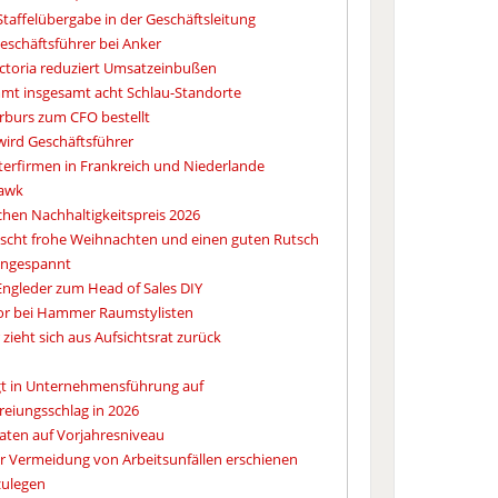
taffelübergabe in der Geschäftsleitung
Geschäftsführer bei Anker
Victoria reduziert Umsatzeinbußen
mt insgesamt acht Schlau-Standorte
erburs zum CFO bestellt
 wird Geschäftsführer
erfirmen in Frankreich und Niederlande
hawk
hen Nachhaltigkeitspreis 2026
cht frohe Weihnachten und einen guten Rutsch
 angespannt
Engleder zum Head of Sales DIY
tor bei Hammer Raumstylisten
r zieht sich aus Aufsichtsrat zurück
eigt in Unternehmensführung auf
reiungsschlag in 2026
aten auf Vorjahresniveau
ur Vermeidung von Arbeitsunfällen erschienen
zulegen