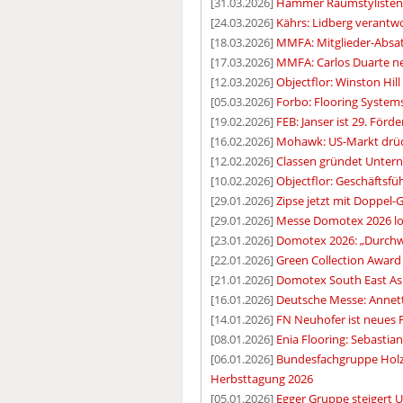
[31.03.2026]
Hammer Raumstylisten: 
[24.03.2026]
Kährs: Lidberg verantw
[18.03.2026]
MMFA: Mitglieder-Absat
[17.03.2026]
MMFA: Carlos Duarte n
[12.03.2026]
Objectflor: Winston Hil
[05.03.2026]
Forbo: Flooring Systems
[19.02.2026]
FEB: Janser ist 29. Förd
[16.02.2026]
Mohawk: US-Markt drüc
[12.02.2026]
Classen gründet Unter
[10.02.2026]
Objectflor: Geschäftsf
[29.01.2026]
Zipse jetzt mit Doppel-
[29.01.2026]
Messe Domotex 2026 lo
[23.01.2026]
Domotex 2026: „Durchw
[22.01.2026]
Green Collection Award 
[21.01.2026]
Domotex South East As
[16.01.2026]
Deutsche Messe: Annett
[14.01.2026]
FN Neuhofer ist neues 
[08.01.2026]
Enia Flooring: Sebasti
[06.01.2026]
Bundesfachgruppe Holz,
Herbsttagung 2026
[05.01.2026]
Egger Gruppe steigert U