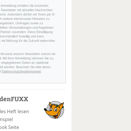
r Anmeldung erhalten Sie kostenlos
Newsletter mit aktuellen Nachrichten
nche. Außerdem dürfen wir Ihnen per E-
h weitere interessante Hinweise zu
angeboten, Umfragen sowie zu
hlten Veranstaltungen und Angeboten
Partner zusenden. Diese Einwilligung
stverständlich freiwillig und kann
t mit Wirkung für die Zukunft widerrufen
 Versand unserer Newsletter nutzen wir
l. Mit Ihrer Anmeldung stimmen Sie zu,
e eingegebenen Daten an rapidmail
elt werden. Beachten Sie bitte deren
d
Datenschutzbestimmungen
.
odenFUXX
les Heft lesen
nspiel
ook Seite