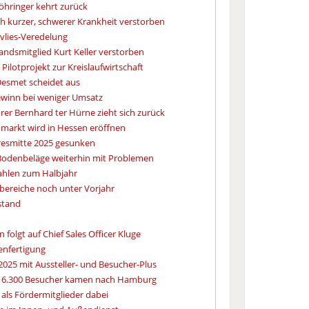
öhringer kehrt zurück
h kurzer, schwerer Krankheit verstorben
elvlies-Veredelung
andsmitglied Kurt Keller verstorben
Pilotprojekt zur Kreislaufwirtschaft
Desmet scheidet aus
ewinn bei weniger Umsatz
rer Bernhard ter Hürne zieht sich zurück
markt wird in Hessen eröffnen
resmitte 2025 gesunken
Bodenbeläge weiterhin mit Problemen
Zahlen zum Halbjahr
bereiche noch unter Vorjahr
stand
folgt auf Chief Sales Officer Kluge
enfertigung
2025 mit Aussteller- und Besucher-Plus
 6.300 Besucher kamen nach Hamburg
als Fördermitglieder dabei