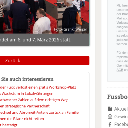
Mit Ihre
unseren 
der Bra
Mail auc
Verlags
ausgewä
Foto/Grafik: Weigel
unserer 
ist selb
det am 6. und 7. März 2026 statt.
jederzei
werden.
Für den
rapidmai
Zurück
dass di
übermitt
AGB
un
Sie auch interessieren
denFuxx verlost einen gratis Workshop-Platz
s: Wachstum in Lokalwährungen
Fussb
tz schwacher Zahlen auf dem richtigen Weg
n strategische Partnerschaft
Aktuel
chsel und Abromeit-Anteile zurück an Familie
Gewin
nen die Bilanz nicht retten
Faceb
 bestätigt