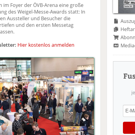
te
il
n
m im Foyer der ÖVB-Arena eine große
il
e
d
ung des Weigel-Messe-Awards statt: In
e
n
e
n Aussteller und Besucher die
n
n
Auszug
rtiefen und den ersten Messetag
Heftar
lassen.
Abon
letter:
Hier kostenlos anmelden
Media
Fu
j