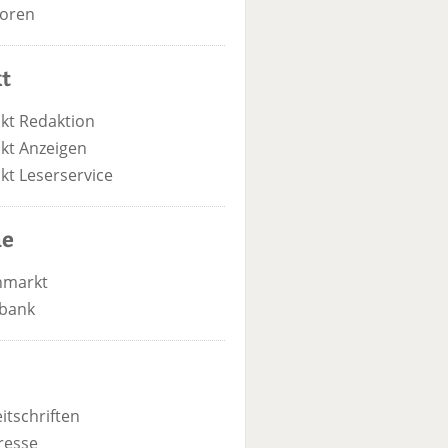
oren
t
kt Redaktion
kt Anzeigen
kt Leserservice
he
nmarkt
bank
itschriften
resse