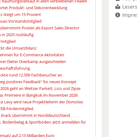
Räumungsverkauf in allen verbliebenen Filialen
Lesers
ortet Produkt- und Dekorentwicklung
z steigt um 15 Prozent
Impre
eues Vorstandsmitglied
l übernimmt Posten als Export Sales Director
 in 2025 rückläufig
ermitglied
kt die Umsatzbilanz
nehmen für E-Commerce-Aktivitäten
ührer Dieter Overkamp ausgeschieden
Geschäftsführung
ckte rund 12.500 Fachbesucher an
eg positives Feedback“ für neues Konzept
2026 geht an Weitzer Parkett, Lico und Zipse
ia: Premiere in Bangkok im November 2026
e Levy wird neue Projektleiterin der Domotex
FEB-Fördermitglied
an Krack übernimmt in Norddeutschland
 Bodenbelag & Sportböden: Jetzt anmelden für
msatz auf 2,15 Milliarden Euro