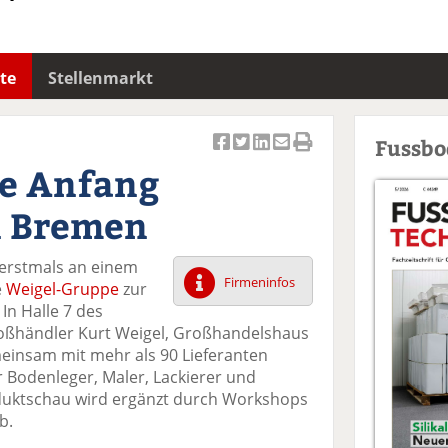
te
Stellenmarkt
Fussb
Ar
Ar
Ar
Ar
Ar
e Anfang
ti
ti
ti
ti
ti
k
k
k
k
k
n Bremen
el
el
el
el
el
a
t
a
p
D
 erstmals an einem
uf
wi
uf
er
ru
Firmeninfos
e
Weigel-Gruppe
zur
F
tt
Li
E
ck
n Halle 7 des
ac
er
n
m
e
roßhändler Kurt Weigel, Großhandelshaus
e
n
k
ai
n
einsam mit mehr als 90 Lieferanten
b
e
l
 Bodenleger, Maler, Lackierer und
o
di
v
duktschau wird ergänzt durch Workshops
o
n
er
b.
k
te
se