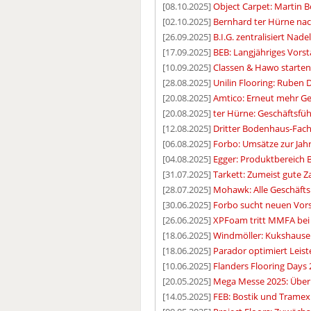
[08.10.2025]
Object Carpet: Martin B
[02.10.2025]
Bernhard ter Hürne nac
[26.09.2025]
B.I.G. zentralisiert Nad
[17.09.2025]
BEB: Langjähriges Vorst
[10.09.2025]
Classen & Hawo starten 
[28.08.2025]
Unilin Flooring: Ruben 
[20.08.2025]
Amtico: Erneut mehr G
[20.08.2025]
ter Hürne: Geschäftsfüh
[12.08.2025]
Dritter Bodenhaus-Fach
[06.08.2025]
Forbo: Umsätze zur Jah
[04.08.2025]
Egger: Produktbereich 
[31.07.2025]
Tarkett: Zumeist gute 
[28.07.2025]
Mohawk: Alle Geschäfts
[30.06.2025]
Forbo sucht neuen Vor
[26.06.2025]
XPFoam tritt MMFA bei
[18.06.2025]
Windmöller: Kukshausen 
[18.06.2025]
Parador optimiert Leist
[10.06.2025]
Flanders Flooring Days 
[20.05.2025]
Mega Messe 2025: Über
[14.05.2025]
FEB: Bostik und Tramex 