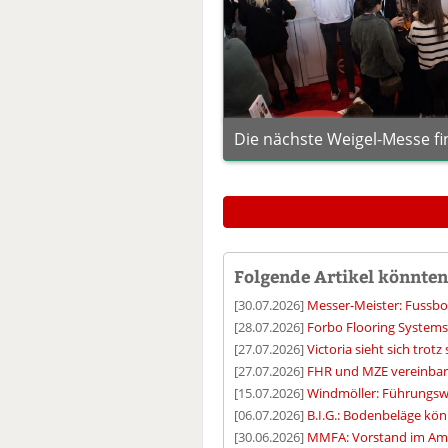
Die nächste Weigel-Messe fin
Folgende Artikel könnten 
[30.07.2026]
Messer-Meister: Fussbo
[28.07.2026]
Forbo Flooring System
[27.07.2026]
Victoria sieht sich tro
[27.07.2026]
FHR und MZE vereinbare
[15.07.2026]
Windmöller: Führungswe
[06.07.2026]
B.I.G.: Bodenbeläge kön
[30.06.2026]
MMFA: Vorstand im Amt