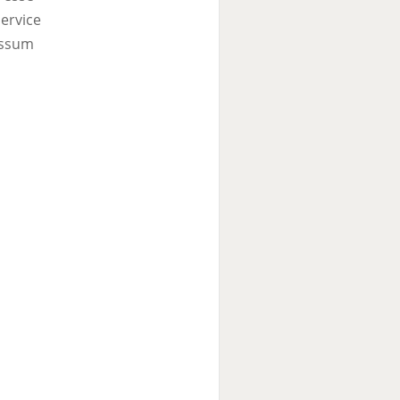
ervice
ssum