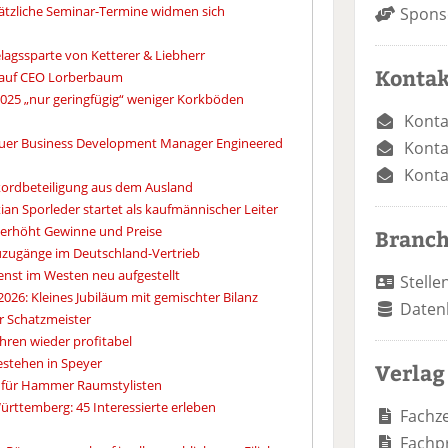
ätzliche Seminar-Termine widmen sich
Spons
lagssparte von Ketterer & Liebherr
Kontak
 auf CEO Lorberbaum
2025 „nur geringfügig“ weniger Korkböden
Konta
uer Business Development Manager Engineered
Konta
Konta
kordbeteiligung aus dem Ausland
ian Sporleder startet als kaufmännischer Leiter
 erhöht Gewinne und Preise
Branc
euzugänge im Deutschland-Vertrieb
enst im Westen neu aufgestellt
Stelle
2026: Kleines Jubiläum mit gemischter Bilanz
Daten
r Schatzmeister
hren wieder profitabel
Bestehen in Speyer
Verlag
r für Hammer Raumstylisten
ttemberg: 45 Interessierte erleben
Fachze
Fachp