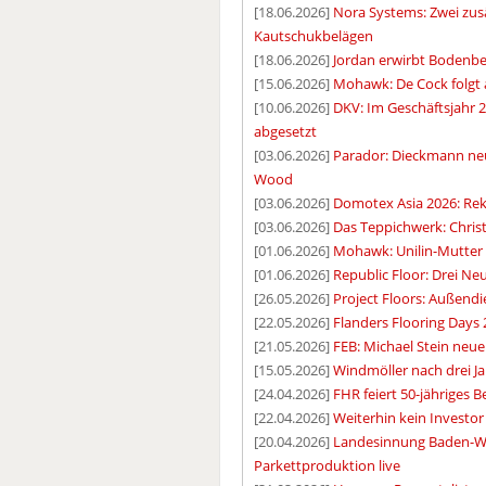
[18.06.2026]
Nora Systems: Zwei zus
Kautschukbelägen
[18.06.2026]
Jordan erwirbt Bodenbe
[15.06.2026]
Mohawk: De Cock folgt
[10.06.2026]
DKV: Im Geschäftsjahr 
abgesetzt
[03.06.2026]
Parador: Dieckmann ne
Wood
[03.06.2026]
Domotex Asia 2026: Re
[03.06.2026]
Das Teppichwerk: Christ
[01.06.2026]
Mohawk: Unilin-Mutter
[01.06.2026]
Republic Floor: Drei N
[26.05.2026]
Project Floors: Außendi
[22.05.2026]
Flanders Flooring Days 
[21.05.2026]
FEB: Michael Stein neue
[15.05.2026]
Windmöller nach drei Ja
[24.04.2026]
FHR feiert 50-jähriges 
[22.04.2026]
Weiterhin kein Investo
[20.04.2026]
Landesinnung Baden-Wür
Parkettproduktion live