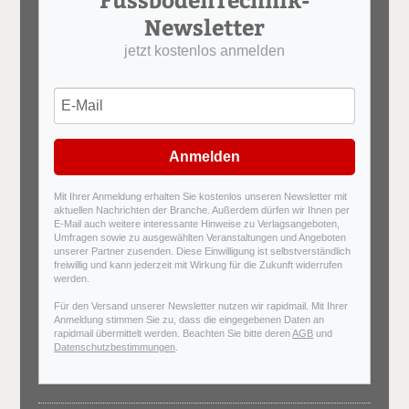
Newsletter
jetzt kostenlos anmelden
Anmelden
Mit Ihrer Anmeldung erhalten Sie kostenlos unseren Newsletter mit
aktuellen Nachrichten der Branche. Außerdem dürfen wir Ihnen per
E-Mail auch weitere interessante Hinweise zu Verlagsangeboten,
Umfragen sowie zu ausgewählten Veranstaltungen und Angeboten
unserer Partner zusenden. Diese Einwilligung ist selbstverständlich
freiwillig und kann jederzeit mit Wirkung für die Zukunft widerrufen
werden.
Für den Versand unserer Newsletter nutzen wir rapidmail. Mit Ihrer
Anmeldung stimmen Sie zu, dass die eingegebenen Daten an
rapidmail übermittelt werden. Beachten Sie bitte deren
AGB
und
Datenschutzbestimmungen
.