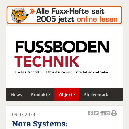
S
News
Produkte
Objekte
Stellenmarkt
u
c
h
09.07.2024
e
Ar
Ar
Ar
Ar
Ar
Nora Systems:
ti
ti
ti
ti
ti