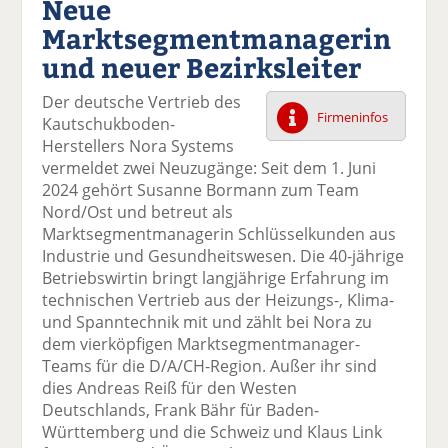
Neue
k
k
k
k
k
Marktsegmentmanagerin
el
el
el
el
el
a
t
a
p
D
und neuer Bezirksleiter
uf
wi
uf
er
ru
F
tt
Li
E
ck
Der deutsche Vertrieb des
ac
er
n
m
e
Firmeninfos
Kautschukboden-
e
n
k
ai
n
Herstellers Nora Systems
b
e
l
vermeldet zwei Neuzugänge: Seit dem 1. Juni
o
di
v
2024 gehört Susanne Bormann zum Team
o
n
er
Nord/Ost und betreut als
k
te
se
Marktsegmentmanagerin Schlüsselkunden aus
te
il
n
Industrie und Gesundheitswesen. Die 40-jährige
il
e
d
Betriebswirtin bringt langjährige Erfahrung im
e
n
e
technischen Vertrieb aus der Heizungs-, Klima-
n
n
und Spanntechnik mit und zählt bei Nora zu
dem vierköpfigen Marktsegmentmanager-
Teams für die D/A/CH-Region. Außer ihr sind
dies Andreas Reiß für den Westen
Deutschlands, Frank Bähr für Baden-
Württemberg und die Schweiz und Klaus Link