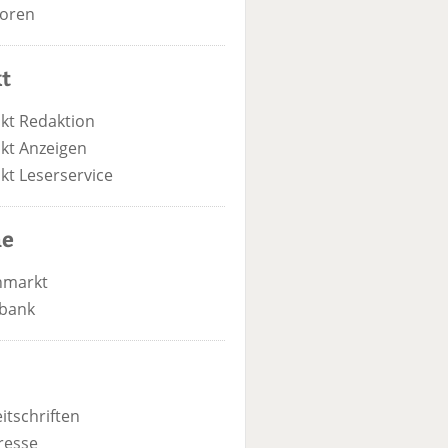
oren
t
kt Redaktion
kt Anzeigen
kt Leserservice
he
nmarkt
bank
itschriften
resse