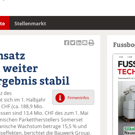
te
Stellenmarkt
Fussb
Ar
Ar
Ar
Ar
Ar
msatz
ti
ti
ti
ti
ti
k
k
k
k
k
 weiter
el
el
el
el
el
a
t
a
p
D
rgebnis stabil
uf
wi
uf
er
ru
F
tt
Li
E
ck
z des
ac
er
n
m
e
Firmeninfos
t sich im 1. Halbjahr
e
n
k
ai
n
 CHF (ca. 188,9 Mio.
b
e
l
ssen sind 13,4 Mio. CHF des zum 1. Mai
o
di
v
nischen Parkettherstellers Somerset
o
n
er
anische Wachstum betrage 15,5 % und
k
te
se
seffekten, berichtet die Bauwerk Group.