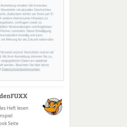
r Anmeldung erhalten Sie kostenlos
Newsletter mit aktuellen Nachrichten
nche. Außerdem dürfen wir Ihnen per E-
h weitere interessante Hinweise zu
angeboten, Umfragen sowie zu
hlten Veranstaltungen und Angeboten
Partner zusenden. Diese Einwilligung
stverständlich freiwillig und kann
t mit Wirkung für die Zukunft widerrufen
 Versand unserer Newsletter nutzen wir
l. Mit Ihrer Anmeldung stimmen Sie zu,
e eingegebenen Daten an rapidmail
elt werden. Beachten Sie bitte deren
d
Datenschutzbestimmungen
.
odenFUXX
les Heft lesen
nspiel
ook Seite