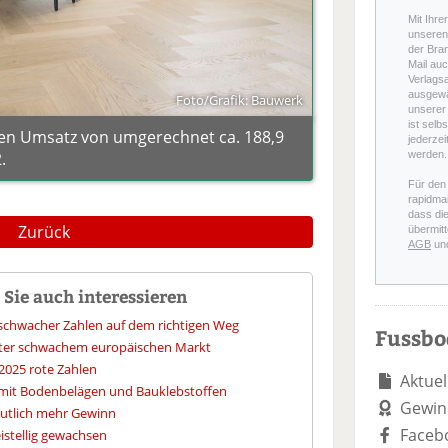
Mit Ihre
unseren 
der Bra
Mail auc
Verlags
ausgewä
Foto/Grafik: Bauwerk
unserer 
ist selb
nen Umsatz von umgerechnet ca. 188,9
jederzei
.
werden.
Für den
rapidmai
dass di
Zurück
übermitt
AGB
un
Sie auch interessieren
tz schwacher Zahlen auf dem richtigen Weg
Fussb
unter schwachem europäischen Markt
2025 rote Zahlen
Aktuel
mit Bodenbelägen und Bauklebstoffen
Gewin
eutlich mehr Gewinn
Faceb
istellig gewachsen