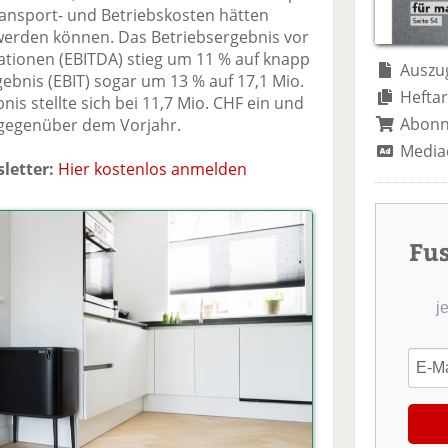
te
il
n
ransport- und Betriebskosten hätten
il
e
d
werden können. Das Betriebsergebnis vor
e
n
e
tionen (EBITDA) stieg um 11 % auf knapp
n
n
Auszug
gebnis (EBIT) sogar um 13 % auf 17,1 Mio.
Heftar
s stellte sich bei 11,7 Mio. CHF ein und
Abon
t gegenüber dem Vorjahr.
Media
letter:
Hier kostenlos anmelden
Fu
j