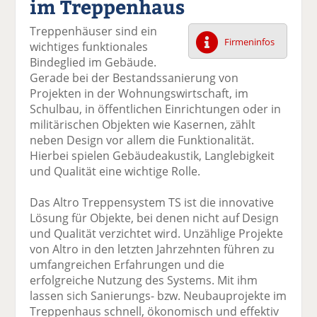
im Treppenhaus
k
k
k
k
k
el
el
el
el
el
Treppenhäuser sind ein
a
t
a
p
D
Firmeninfos
wichtiges funktionales
uf
wi
uf
er
ru
Bindeglied im Gebäude.
F
tt
Li
E
ck
Gerade bei der Bestandssanierung von
ac
er
n
m
e
Projekten in der Wohnungswirtschaft, im
e
n
k
ai
n
Schulbau, in öffentlichen Einrichtungen oder in
b
e
l
militärischen Objekten wie Kasernen, zählt
o
di
v
neben Design vor allem die Funktionalität.
o
n
er
Hierbei spielen Gebäudeakustik, Langlebigkeit
k
te
se
und Qualität eine wichtige Rolle.
te
il
n
il
e
d
Das Altro Treppensystem TS ist die innovative
e
n
e
Lösung für Objekte, bei denen nicht auf Design
n
n
und Qualität verzichtet wird. Unzählige Projekte
von Altro in den letzten Jahrzehnten führen zu
umfangreichen Erfahrungen und die
erfolgreiche Nutzung des Systems. Mit ihm
lassen sich Sanierungs- bzw. Neubauprojekte im
Treppenhaus schnell, ökonomisch und effektiv