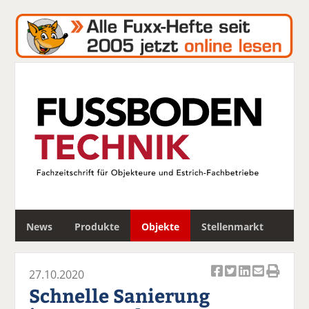
S
News
Produkte
Objekte
Stellenmarkt
u
c
h
27.10.2020
e
Ar
Ar
Ar
Ar
Ar
Schnelle Sanierung
ti
ti
ti
ti
ti