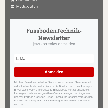
Mediadaten
FussbodenTechnik-
Newsletter
jetzt kostenlos anmelden
Anmelden
Mit Ihrer Anmeldung erhalten Sie kostenlos unseren Newsletter mit
aktuellen Nachrichten der Branche. Außerdem dürfen wir Ihnen per
E-Mail auch weitere interessante Hinweise zu Verlagsangeboten,
Umfragen sowie zu ausgewählten Veranstaltungen und Angeboten
unserer Partner zusenden. Diese Einwilligung ist selbstverständlich
freiwillig und kann jederzeit mit Wirkung für die Zukunft widerrufen
werden.