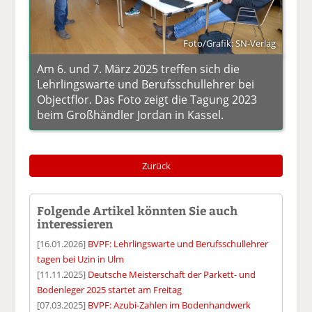
Foto/Grafik: SN-Verlag
Am 6. und 7. März 2025 treffen sich die
Lehrlingswarte und Berufsschullehrer bei
Objectflor. Das Foto zeigt die Tagung 2023
beim Großhändler Jordan in Kassel.
Zurück
Folgende Artikel könnten Sie auch
interessieren
[16.01.2026]
BVPF: Lehrlingswarte und Berufsschullehrer
tagen bei Uzin in Ulm
[11.11.2025]
Deutsche Meisterschaft der Parkett- und
Bodenleger 2025 startet am Freitag
[07.03.2025]
BVPF: Azubi-Zahlen im Bodenhandwerk