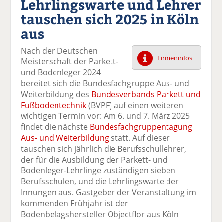
Lehrlingswarte und Lehrer
k
k
k
k
k
tauschen sich 2025 in Köln
el
el
el
el
el
a
t
a
p
D
aus
uf
wi
uf
er
ru
F
tt
Li
E
ck
Nach der Deutschen
ac
er
n
m
e
Firmeninfos
Meisterschaft der Parkett-
e
n
k
ai
n
und Bodenleger 2024
b
e
l
bereitet sich die Bundesfachgruppe Aus- und
o
di
v
Weiterbildung des
Bundesverbands Parkett und
o
n
er
Fußbodentechnik
(BVPF) auf einen weiteren
k
te
se
wichtigen Termin vor: Am 6. und 7. März 2025
te
il
n
findet die nächste
Bundesfachgruppentagung
il
e
d
Aus- und Weiterbildung
statt. Auf dieser
e
n
e
tauschen sich jährlich die Berufsschullehrer,
n
n
der für die Ausbildung der Parkett- und
Bodenleger-Lehrlinge zuständigen sieben
Berufsschulen, und die Lehrlingswarte der
Innungen aus. Gastgeber der Veranstaltung im
kommenden Frühjahr ist der
Bodenbelagshersteller Objectflor aus Köln