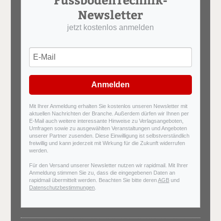
Newsletter
jetzt kostenlos anmelden
Anmelden
Mit Ihrer Anmeldung erhalten Sie kostenlos unseren Newsletter mit
aktuellen Nachrichten der Branche. Außerdem dürfen wir Ihnen per
E-Mail auch weitere interessante Hinweise zu Verlagsangeboten,
Umfragen sowie zu ausgewählten Veranstaltungen und Angeboten
unserer Partner zusenden. Diese Einwilligung ist selbstverständlich
freiwillig und kann jederzeit mit Wirkung für die Zukunft widerrufen
werden.
Für den Versand unserer Newsletter nutzen wir rapidmail. Mit Ihrer
Anmeldung stimmen Sie zu, dass die eingegebenen Daten an
rapidmail übermittelt werden. Beachten Sie bitte deren
AGB
und
Datenschutzbestimmungen
.