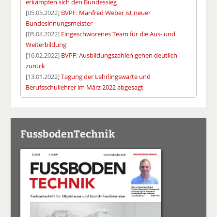
erkämpfen sich den Bundessieg
[05.05.2022]
BVPF: Manfred Weber ist neuer
Bundesinnungsmeister
[05.04.2022]
Eingeschworenes Team für die Aus- und
Weiterbildung
[16.02.2022]
BVPF: Ausbildungszahlen gehen deutlich
zurück
[13.01.2022]
Tagung der Lehrlingswarte und
Berufsschullehrer im März 2022 abgesagt
FussbodenTechnik