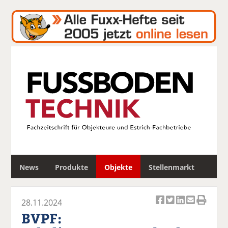
S
News
Produkte
Objekte
Stellenmarkt
u
c
h
28.11.2024
e
Ar
Ar
Ar
Ar
Ar
BVPF:
ti
ti
ti
ti
ti