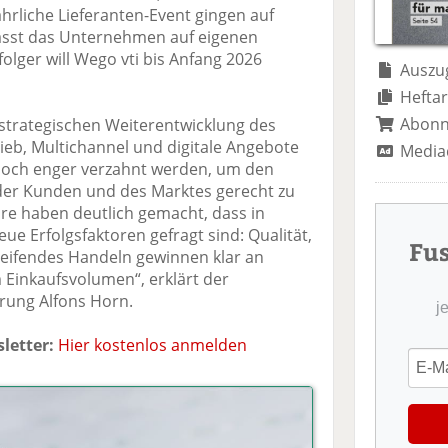
te
il
n
ährliche Lieferanten-Event gingen auf
il
e
d
erlässt das Unternehmen auf eigenen
e
n
e
lger will Wego vti bis Anfang 2026
n
n
Auszug
Heftar
Abon
 strategischen Weiterentwicklung des
ieb, Multichannel und digitale Angebote
Media
g noch enger verzahnt werden, um den
er Kunden und des Marktes gerecht zu
re haben deutlich gemacht, dass in
e Erfolgsfaktoren gefragt sind: Qualität,
Fu
eifendes Handeln gewinnen klar an
Einkaufsvolumen“, erklärt der
rung Alfons Horn.
j
letter:
Hier kostenlos anmelden