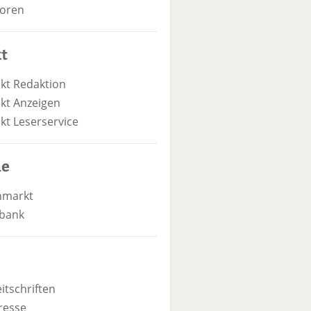
oren
t
kt Redaktion
kt Anzeigen
kt Leserservice
he
nmarkt
bank
itschriften
resse