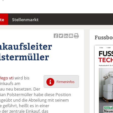
te
Stellenmarkt
Fussb
Ar
Ar
Ar
Ar
Ar
nkaufsleiter
ti
ti
ti
ti
ti
k
k
k
k
k
lstermüller
el
el
el
el
el
a
t
a
p
D
uf
wi
uf
er
ru
F
tt
Li
E
ck
ego vti
wird bis
ac
er
n
m
e
Firmeninfos
Einkaufs am
e
n
k
ai
n
au neu besetzen. Der
b
e
l
tian Polstermüller habe diese Position
o
di
v
usgeübt und die Abteilung mit seinem
o
n
er
geführt, heißt es in einer
k
te
se
 der zentrale Einkauf, das