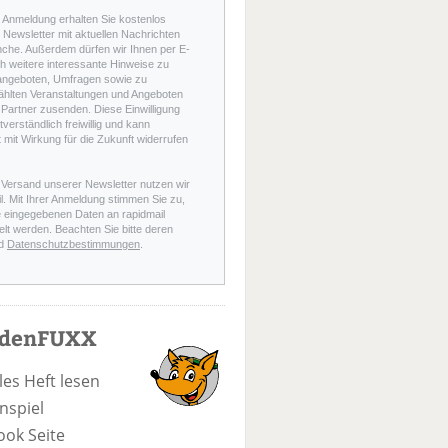
r Anmeldung erhalten Sie kostenlos
Newsletter mit aktuellen Nachrichten
nche. Außerdem dürfen wir Ihnen per E-
h weitere interessante Hinweise zu
angeboten, Umfragen sowie zu
hlten Veranstaltungen und Angeboten
Partner zusenden. Diese Einwilligung
stverständlich freiwillig und kann
t mit Wirkung für die Zukunft widerrufen
 Versand unserer Newsletter nutzen wir
l. Mit Ihrer Anmeldung stimmen Sie zu,
e eingegebenen Daten an rapidmail
elt werden. Beachten Sie bitte deren
d
Datenschutzbestimmungen
.
odenFUXX
les Heft lesen
nspiel
ook Seite