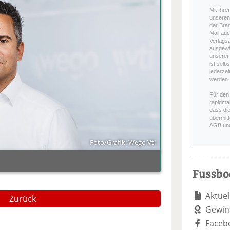
Mit Ihre
unseren 
der Bra
Mail auc
Verlags
ausgewä
unserer 
ist selb
jederzei
werden.
Für den
rapidmai
dass di
übermitt
AGB
un
Foto/Grafik: Wego Vti
Fussb
Aktuel
Zurück
Gewin
Faceb