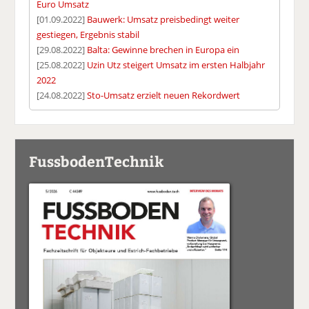
Euro Umsatz
[01.09.2022]
Bauwerk: Umsatz preisbedingt weiter
gestiegen, Ergebnis stabil
[29.08.2022]
Balta: Gewinne brechen in Europa ein
[25.08.2022]
Uzin Utz steigert Umsatz im ersten Halbjahr
2022
[24.08.2022]
Sto-Umsatz erzielt neuen Rekordwert
FussbodenTechnik