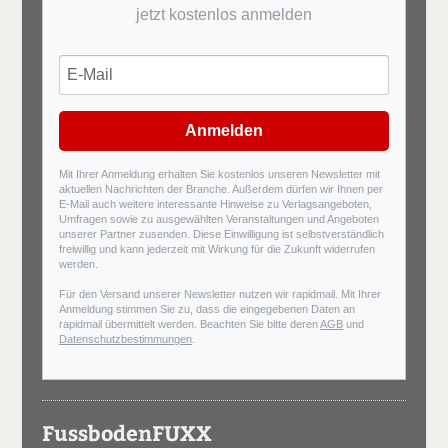
jetzt kostenlos anmelden
Anmelden
Mit Ihrer Anmeldung erhalten Sie kostenlos unseren Newsletter mit
aktuellen Nachrichten der Branche. Außerdem dürfen wir Ihnen per
E-Mail auch weitere interessante Hinweise zu Verlagsangeboten,
Umfragen sowie zu ausgewählten Veranstaltungen und Angeboten
unserer Partner zusenden. Diese Einwilligung ist selbstverständlich
freiwillig und kann jederzeit mit Wirkung für die Zukunft widerrufen
werden.
Für den Versand unserer Newsletter nutzen wir rapidmail. Mit Ihrer
Anmeldung stimmen Sie zu, dass die eingegebenen Daten an
rapidmail übermittelt werden. Beachten Sie bitte deren
AGB
und
Datenschutzbestimmungen
.
FussbodenFUXX