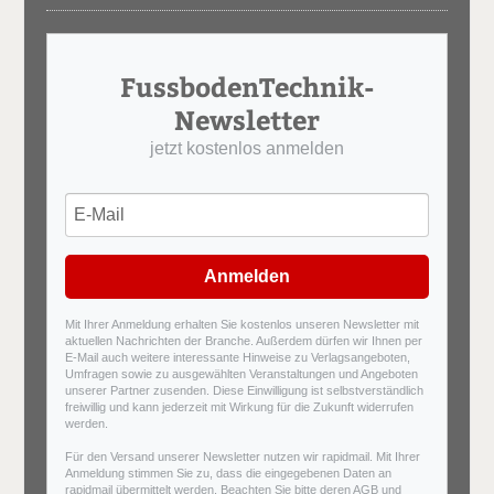
FussbodenTechnik-
Newsletter
jetzt kostenlos anmelden
Anmelden
Mit Ihrer Anmeldung erhalten Sie kostenlos unseren Newsletter mit
aktuellen Nachrichten der Branche. Außerdem dürfen wir Ihnen per
E-Mail auch weitere interessante Hinweise zu Verlagsangeboten,
Umfragen sowie zu ausgewählten Veranstaltungen und Angeboten
unserer Partner zusenden. Diese Einwilligung ist selbstverständlich
freiwillig und kann jederzeit mit Wirkung für die Zukunft widerrufen
werden.
Für den Versand unserer Newsletter nutzen wir rapidmail. Mit Ihrer
Anmeldung stimmen Sie zu, dass die eingegebenen Daten an
rapidmail übermittelt werden. Beachten Sie bitte deren
AGB
und