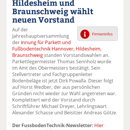
Hildesheim und
k
k
k
k
k
Braunschweig wählt
el
el
el
el
el
a
t
a
p
D
neuen Vorstand
uf
wi
uf
er
ru
F
tt
Li
E
ck
Auf der
ac
er
n
m
e
Firmeninfos
Jahreshauptversammlung
e
n
k
ai
n
der
Innung für Parkett und
b
e
l
Fußbodentechnik Hannover, Hildesheim,
o
di
v
Braunschweig
standen Vorstandswahlen an.
o
n
er
Parkettlegermeister Thomas Sennholz wurde
k
te
se
im Amt des Obermeisters bestätigt. Sein
te
il
n
Stellvertreter und Fachgruppenleiter
il
e
d
Bodenbeläge ist jetzt Dirk Powalla. Dieser folgt
e
n
e
auf Horst Wedber, der aus persönlichen
n
n
Gründen nicht wieder zur Wahl angetreten war.
Komplettiert wird der Vorstand durch
Schriftführer Michael Dreyer, Lehrlingswart
Alexander Schasse und Beisitzer Andreas Götze.
Der FussbodenTechnik-Newsletter:
Hier