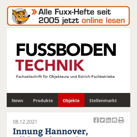
S
News
Produkte
Objekte
Stellenmarkt
u
c
h
08.12.2021
e
Ar
Ar
Ar
Ar
Ar
Innung Hannover,
ti
ti
ti
ti
ti