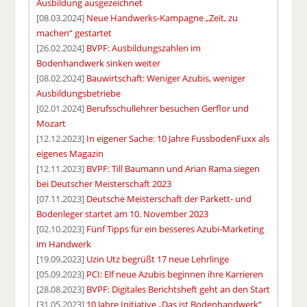
Ausbildung ausgezeichnet
[08.03.2024]
Neue Handwerks-Kampagne „Zeit, zu
machen“ gestartet
[26.02.2024]
BVPF: Ausbildungszahlen im
Bodenhandwerk sinken weiter
[08.02.2024]
Bauwirtschaft: Weniger Azubis, weniger
Ausbildungsbetriebe
[02.01.2024]
Berufsschullehrer besuchen Gerflor und
Mozart
[12.12.2023]
In eigener Sache: 10 Jahre FussbodenFuxx als
eigenes Magazin
[12.11.2023]
BVPF: Till Baumann und Arian Rama siegen
bei Deutscher Meisterschaft 2023
[07.11.2023]
Deutsche Meisterschaft der Parkett- und
Bodenleger startet am 10. November 2023
[02.10.2023]
Fünf Tipps für ein besseres Azubi-Marketing
im Handwerk
[19.09.2023]
Uzin Utz begrüßt 17 neue Lehrlinge
[05.09.2023]
PCI: Elf neue Azubis beginnen ihre Karrieren
[28.08.2023]
BVPF: Digitales Berichtsheft geht an den Start
[31.05.2023]
10 Jahre Initiative „Das ist Bodenhandwerk“