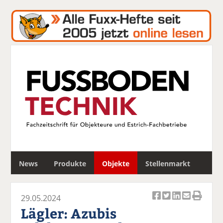
S
News
Produkte
Objekte
Stellenmarkt
u
c
h
29.05.2024
e
Ar
Ar
Ar
Ar
Ar
Lägler: Azubis
ti
ti
ti
ti
ti