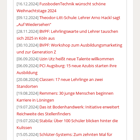
[16.12.2024]
FussbodenTechnik wünscht schöne
Weihnachtstage 2024
[09.12.2024]
Theodor-Litt-Schule: Lehrer Arno Hackl sagt
„Auf Wiedersehen“
[28.11.2024]
BVPF: Lehrlingswarte und Lehrer tauschen
sich 2025 in Köln aus
[30.10.2024]
BVPF: Workshop zum Ausbildungsmarketing
und zur Generation Z
[06.09.2024]
Uzin Utz heißt neue Talente willkommen
[06.09.2024]
PCI Augsburg: 15 neue Azubis starten ihre
Ausbildung
[20.08.2024]
Classen: 17 neue Lehrlinge an zwei
Standorten
[19.08.2024]
Remmers: 30 junge Menschen beginnen
Karriere in Löningen
[19.07.2024]
Das ist Bodenhandwerk: Initiative erweitert
Reichweite des Stellenfinders
[19.07.2024]
Stabila: Über 100 Schüler blicken hinter die
Kulissen
[15.05.2024]
Schlüter-Systems: Zum zehnten Mal für