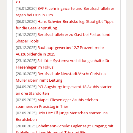
zu
[16.01.2026]
BVPF: Lehrlingswarte und Berufsschullehrer
tagen bei Uzin in Ulm
[06.01.2026]
Hans-Schwier-Berufskolleg: Stauf gibt Tipps
für die Gesellenprüfung
[16.12.2025]
Berufsschullehrer zu Gast bei Festool und
Shaper Tools
[03.12.2025]
Bauhauptgewerbe: 12,7 Prozent mehr
Auszubildende in 2025
[23.10.2025]
Schlüter-Systems: Ausbildungsinhalte für
Fliesenleger im Fokus
[20.10.2025]
Berufsschule Neustadt/Aisch: Christina
Müller übernimmt Leitung
[04.09.2025]
PCI Augsburg: Insgesamt 18 Azubis starten
an drei Standorten
[02.09.2025]
Mapei: Fliesenleger-Azubis erleben
spannenden Praxistag in Trier
[02.09.2025]
Uzin Utz: Elf junge Menschen starten ins
Berufsleben
[20.06.2025]
Jobelmann-Schule: Lägler zeigt Umgang mit
Schleifmaschinen Hummel, Trio und Flip