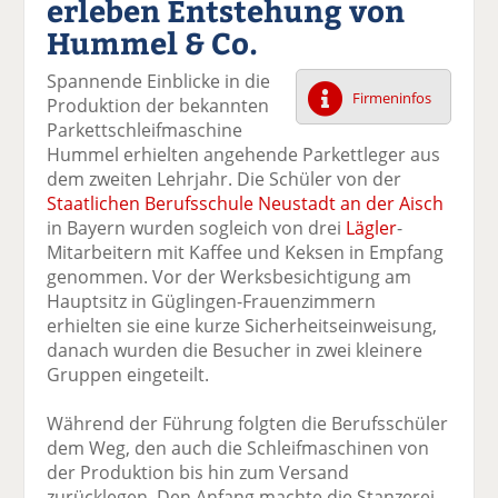
erleben Entstehung von
k
k
k
k
k
Hummel & Co.
el
el
el
el
el
a
t
a
p
D
Spannende Einblicke in die
uf
wi
uf
er
ru
Firmeninfos
Produktion der bekannten
F
tt
Li
E
ck
Parkettschleifmaschine
ac
er
n
m
e
Hummel erhielten angehende Parkettleger aus
e
n
k
ai
n
dem zweiten Lehrjahr. Die Schüler von der
b
e
l
Staatlichen Berufsschule Neustadt an der Aisch
o
di
v
in Bayern wurden sogleich von drei
Lägler
-
o
n
er
Mitarbeitern mit Kaffee und Keksen in Empfang
k
te
se
genommen. Vor der Werksbesichtigung am
te
il
n
Hauptsitz in Güglingen-Frauenzimmern
il
e
d
erhielten sie eine kurze Sicherheitseinweisung,
e
n
e
danach wurden die Besucher in zwei kleinere
n
n
Gruppen eingeteilt.
Während der Führung folgten die Berufsschüler
dem Weg, den auch die Schleifmaschinen von
der Produktion bis hin zum Versand
zurücklegen. Den Anfang machte die Stanzerei,