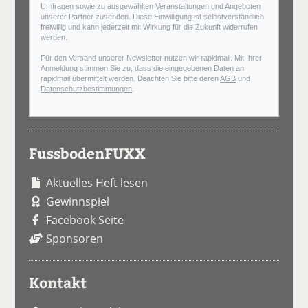
Umfragen sowie zu ausgewählten Veranstaltungen und Angeboten
unserer Partner zusenden. Diese Einwilligung ist selbstverständlich
freiwillig und kann jederzeit mit Wirkung für die Zukunft widerrufen
werden.
Für den Versand unserer Newsletter nutzen wir rapidmail. Mit Ihrer
Anmeldung stimmen Sie zu, dass die eingegebenen Daten an
rapidmail übermittelt werden. Beachten Sie bitte deren
AGB
und
Datenschutzbestimmungen
.
FussbodenFUXX
Aktuelles Heft lesen
Gewinnspiel
Facebook Seite
Sponsoren
Kontakt