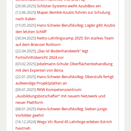
[20.06.2025]
Schlüter-Systems weiht AzubiBox ein
[12.06.2025]
Mapei: Bembé-Azubis fuhren zur Schulung
nach Italien
[15.05.2025]
Hans-Schwier-Berufskolleg: Lägler gibt Azubis
den letzten Schliff
[30.04.2025]
Netto-Lehrlingscamp 2025: Ein starkes Team
auf dem Brienzer Rothorn
[22.04.2025]
„Das ist Bodenhandwerk“ legt
Fortschrittsbericht 2024 vor
[03.02.2025]
Jobelmann-Schule: Oberflächenbehandlung
mit den Experten von Bona
[22.01.2025]
Hans-Schwier-Berufskolleg: Oberstufe fertigt
aufwendige Projektplatten an
[09.01.2025]
RKW Kompetenzzentrum:
„Ausbildungsbotschafter“ mit neuem Netzwerk und
neuer Plattform
[08.01.2025]
Hans-Schwier-Berufskolleg: Sieben junge
Vorbilder geehrt
[16.12.2024]
Wego Vti: Rund 45 Lehrlinge erleben Estrich
hautnah