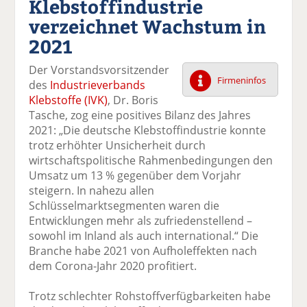
Klebstoffindustrie
k
k
k
k
k
verzeichnet Wachstum in
el
el
el
el
el
a
t
a
p
D
2021
uf
wi
uf
er
ru
F
tt
Li
E
ck
Der Vorstandsvorsitzender
ac
er
n
m
e
Firmeninfos
des
Industrieverbands
e
n
k
ai
n
Klebstoffe (IVK)
, Dr. Boris
b
e
l
Tasche, zog eine positives Bilanz des Jahres
o
di
v
2021: „Die deutsche Klebstoffindustrie konnte
o
n
er
trotz erhöhter Unsicherheit durch
k
te
se
wirtschaftspolitische Rahmenbedingungen den
te
il
n
Umsatz um 13 % gegenüber dem Vorjahr
il
e
d
steigern. In nahezu allen
e
n
e
Schlüsselmarktsegmenten waren die
n
n
Entwicklungen mehr als zufriedenstellend –
sowohl im Inland als auch international.“ Die
Branche habe 2021 von Aufholeffekten nach
dem Corona-Jahr 2020 profitiert.
Trotz schlechter Rohstoffverfügbarkeiten habe