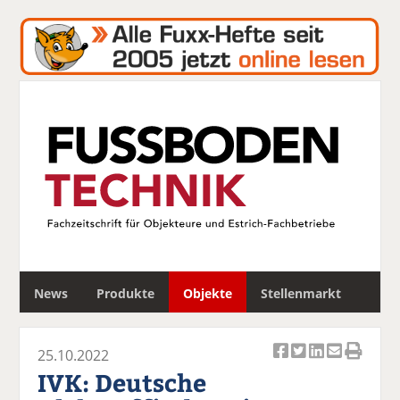
S
News
Produkte
Objekte
Stellenmarkt
u
c
h
25.10.2022
e
Ar
Ar
Ar
Ar
Ar
IVK: Deutsche
ti
ti
ti
ti
ti