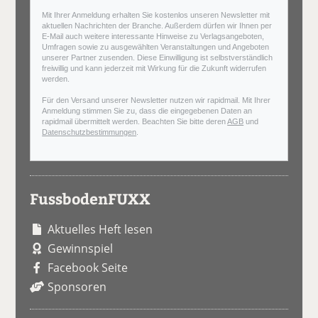
Mit Ihrer Anmeldung erhalten Sie kostenlos unseren Newsletter mit
aktuellen Nachrichten der Branche. Außerdem dürfen wir Ihnen per
E-Mail auch weitere interessante Hinweise zu Verlagsangeboten,
Umfragen sowie zu ausgewählten Veranstaltungen und Angeboten
unserer Partner zusenden. Diese Einwilligung ist selbstverständlich
freiwillig und kann jederzeit mit Wirkung für die Zukunft widerrufen
werden.
Für den Versand unserer Newsletter nutzen wir rapidmail. Mit Ihrer
Anmeldung stimmen Sie zu, dass die eingegebenen Daten an
rapidmail übermittelt werden. Beachten Sie bitte deren
AGB
und
Datenschutzbestimmungen
.
FussbodenFUXX
Aktuelles Heft lesen
Gewinnspiel
Facebook Seite
Sponsoren