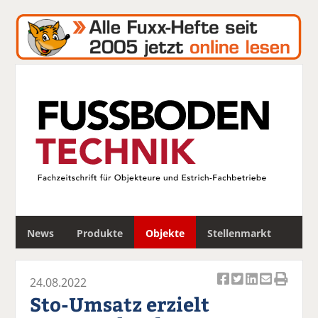
S
News
Produkte
Objekte
Stellenmarkt
u
c
h
24.08.2022
e
Ar
Ar
Ar
Ar
Ar
Sto-Umsatz erzielt
ti
ti
ti
ti
ti