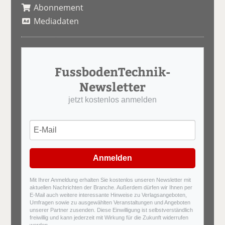
Abonnement
Mediadaten
FussbodenTechnik-
Newsletter
jetzt kostenlos anmelden
Anmelden
Mit Ihrer Anmeldung erhalten Sie kostenlos unseren Newsletter mit
aktuellen Nachrichten der Branche. Außerdem dürfen wir Ihnen per
E-Mail auch weitere interessante Hinweise zu Verlagsangeboten,
Umfragen sowie zu ausgewählten Veranstaltungen und Angeboten
unserer Partner zusenden. Diese Einwilligung ist selbstverständlich
freiwillig und kann jederzeit mit Wirkung für die Zukunft widerrufen