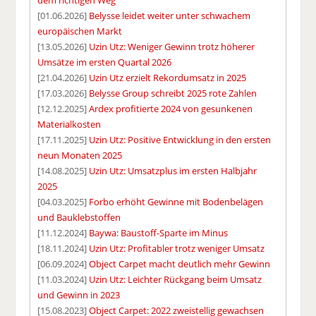
dem richtigen Weg
[01.06.2026]
Belysse leidet weiter unter schwachem
europäischen Markt
[13.05.2026]
Uzin Utz: Weniger Gewinn trotz höherer
Umsätze im ersten Quartal 2026
[21.04.2026]
Uzin Utz erzielt Rekordumsatz in 2025
[17.03.2026]
Belysse Group schreibt 2025 rote Zahlen
[12.12.2025]
Ardex profitierte 2024 von gesunkenen
Materialkosten
[17.11.2025]
Uzin Utz: Positive Entwicklung in den ersten
neun Monaten 2025
[14.08.2025]
Uzin Utz: Umsatzplus im ersten Halbjahr
2025
[04.03.2025]
Forbo erhöht Gewinne mit Bodenbelägen
und Bauklebstoffen
[11.12.2024]
Baywa: Baustoff-Sparte im Minus
[18.11.2024]
Uzin Utz: Profitabler trotz weniger Umsatz
[06.09.2024]
Object Carpet macht deutlich mehr Gewinn
[11.03.2024]
Uzin Utz: Leichter Rückgang beim Umsatz
und Gewinn in 2023
[15.08.2023]
Object Carpet: 2022 zweistellig gewachsen