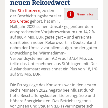
neuen Rekordwert
k
k
k
k
k
el
el
el
el
el
Der
Sto-Konzern
, zu dem
a
t
a
p
D
Firmeninfos
der Beschichtungshersteller
uf
wi
uf
er
ru
Sto Cretec
gehört, hat im 1.
F
tt
Li
E
ck
Halbjahr 2022 seinen Umsatz gegenüber dem
ac
er
n
m
e
entsprechenden Vorjahreszeitraum um 14,2 %
e
n
k
ai
n
auf 888,4 Mio. EUR gesteigert – und erreichte
b
e
l
damit einen neuen Rekordwert. In Deutschland
o
di
v
nahm der Umsatz vor allem aufgrund der guten
o
n
er
Entwicklung bei Wärmedämm-
k
te
se
Verbundsystemen um 9,2 % auf 373,4 Mio. zu,
te
il
n
teilte das Unternehmen aus Stühlingen mit. Der
il
e
d
Auslandsumsatz verzeichnet ein Plus von 18,1 %
e
n
e
auf 515 Mio. EUR.
n
n
Die Ertragslage des Konzerns war in den ersten
sechs Monaten 2022 negativ beeinflusst durch
hohe Beschaffungskosten, Lieferengpässe und
höhere Energiekosten. Das Betriebsergebnis
vor Zinsen und Steuern (EBIT) verringerte sich