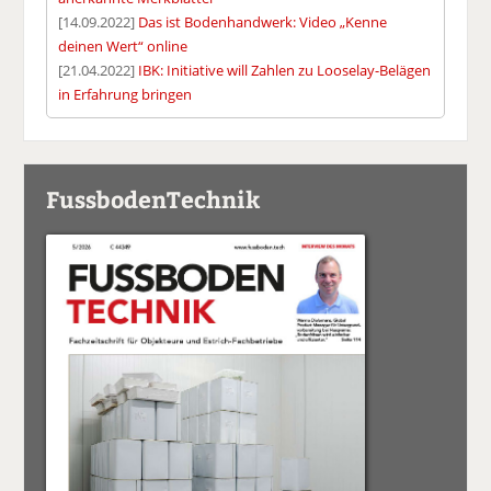
[14.09.2022]
Das ist Bodenhandwerk: Video „Kenne
deinen Wert“ online
[21.04.2022]
IBK: Initiative will Zahlen zu Looselay-Belägen
in Erfahrung bringen
FussbodenTechnik