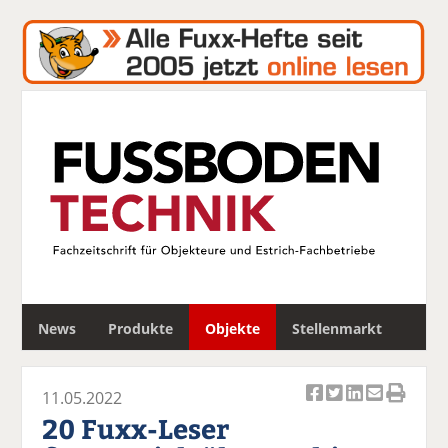
S
News
Produkte
Objekte
Stellenmarkt
u
c
h
11.05.2022
e
Ar
Ar
Ar
Ar
Ar
20 Fuxx-Leser
ti
ti
ti
ti
ti