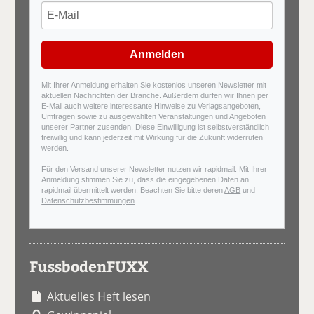
Anmelden
Mit Ihrer Anmeldung erhalten Sie kostenlos unseren Newsletter mit
aktuellen Nachrichten der Branche. Außerdem dürfen wir Ihnen per
E-Mail auch weitere interessante Hinweise zu Verlagsangeboten,
Umfragen sowie zu ausgewählten Veranstaltungen und Angeboten
unserer Partner zusenden. Diese Einwilligung ist selbstverständlich
freiwillig und kann jederzeit mit Wirkung für die Zukunft widerrufen
werden.
Für den Versand unserer Newsletter nutzen wir rapidmail. Mit Ihrer
Anmeldung stimmen Sie zu, dass die eingegebenen Daten an
rapidmail übermittelt werden. Beachten Sie bitte deren
AGB
und
Datenschutzbestimmungen
.
FussbodenFUXX
Aktuelles Heft lesen