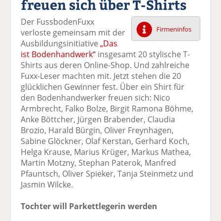
freuen sich über T-Shirts
k
k
k
k
k
el
el
el
el
el
Der FussbodenFuxx
a
t
a
p
D
Firmeninfos
verloste gemeinsam mit der
uf
wi
uf
er
ru
Ausbildungsinitiative
„Das
F
tt
Li
E
ck
ist Bodenhandwerk“
insgesamt 20 stylische T-
ac
er
n
m
e
Shirts aus deren Online-Shop. Und zahlreiche
e
n
k
ai
n
Fuxx-Leser machten mit. Jetzt stehen die 20
b
e
l
glücklichen Gewinner fest. Über ein Shirt für
o
di
v
den Bodenhandwerker freuen sich: Nico
o
n
er
Armbrecht, Falko Bolze, Birgit Ramona Böhme,
k
te
se
Anke Böttcher, Jürgen Brabender, Claudia
te
il
n
Brozio, Harald Bürgin, Oliver Freynhagen,
il
e
d
Sabine Glöckner, Olaf Kerstan, Gerhard Koch,
e
n
e
Helga Krause, Marius Krüger, Markus Mathea,
n
n
Martin Motzny, Stephan Paterok, Manfred
Pfauntsch, Oliver Spieker, Tanja Steinmetz und
Jasmin Wilcke.
Tochter will Parkettlegerin werden