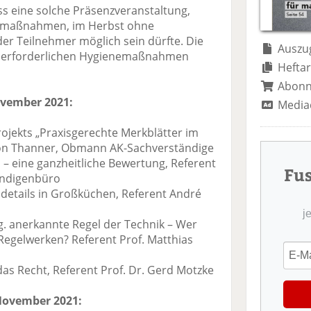
te
il
n
s eine solche Präsenzveranstaltung,
il
e
d
nemaßnahmen, im Herbst ohne
e
n
e
er Teilnehmer möglich sein dürfte. Die
n
n
Auszug
e erforderlichen Hygienemaßnahmen
Heftar
Abon
ovember 2021:
Media
ojekts „Praxisgerechte Merkblätter im
on Thanner, Obmann AK-Sachverständige
– eine ganzheitliche Bewertung, Referent
Fu
ändigenbüro
sdetails in Großküchen, Referent André
j
. anerkannte Regel der Technik – Wer
 Regelwerken? Referent Prof. Matthias
das Recht, Referent Prof. Dr. Gerd Motzke
November 2021: