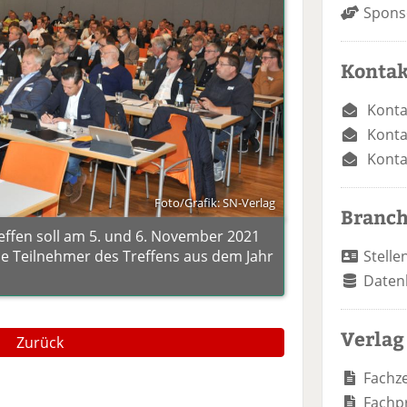
Spons
Kontak
Konta
Konta
Konta
Foto/Grafik: SN-Verlag
Branc
effen soll am 5. und 6. November 2021
die Teilnehmer des Treffens aus dem Jahr
Stelle
Daten
Verlag
Zurück
Fachze
Fachp