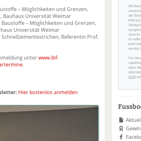
Mit Ihre
stoffe – Möglichkeiten und Grenzen,
unseren 
er, Bauhaus Universität Weimar
der Bra
Mail auc
 Baustoffe – Möglichkeiten und Grenzen,
Verlags
auhaus Universität Weimar
ausgewä
unserer 
in Schnellzementestrichen, Referentin Prof.
ist selb
jederzei
werden.
Anmeldung unter
www.ibf-
Für den
rapidmai
artermine
.
dass di
übermitt
AGB
un
letter:
Hier kostenlos anmelden
Fussb
Aktuel
Gewin
Faceb