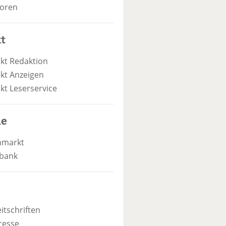
oren
t
kt Redaktion
kt Anzeigen
kt Leserservice
he
nmarkt
bank
itschriften
resse