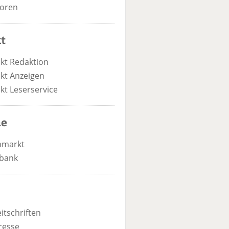
oren
t
kt Redaktion
kt Anzeigen
kt Leserservice
he
nmarkt
bank
itschriften
resse