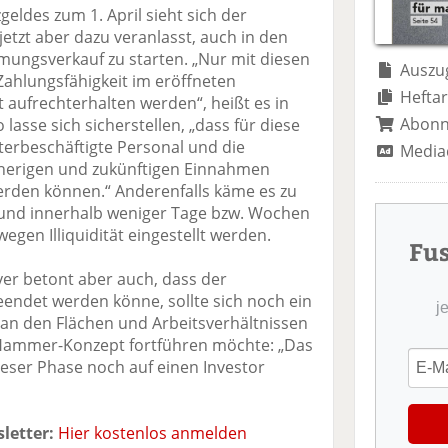
te
il
n
eldes zum 1. April sieht sich der
il
e
d
jetzt aber dazu veranlasst, auch in den
e
n
e
mungsverkauf zu starten. „Nur mit diesen
n
n
Auszug
 Zahlungsfähigkeit im eröffneten
Heftar
 aufrechterhalten werden“, heißt es in
Abon
 lasse sich sicherstellen, „dass für diese
terbeschäftigte Personal und die
Media
sherigen und zukünftigen Einnahmen
erden können.“ Anderenfalls käme es zu
 und innerhalb weniger Tage bzw. Wochen
egen Illiquidität eingestellt werden.
Fu
yer betont aber auch, dass der
endet werden könne, sollte sich noch ein
j
r an den Flächen und Arbeitsverhältnissen
s Hammer-Konzept fortführen möchte: „Das
ser Phase noch auf einen Investor
letter:
Hier kostenlos anmelden