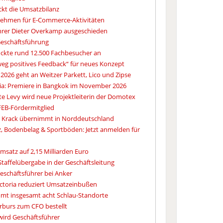
kt die Umsatzbilanz
nehmen für E-Commerce-Aktivitäten
ührer Dieter Overkamp ausgeschieden
Geschäftsführung
ckte rund 12.500 Fachbesucher an
eg positives Feedback“ für neues Konzept
2026 geht an Weitzer Parkett, Lico und Zipse
ia: Premiere in Bangkok im November 2026
e Levy wird neue Projektleiterin der Domotex
FEB-Fördermitglied
an Krack übernimmt in Norddeutschland
 Bodenbelag & Sportböden: Jetzt anmelden für
msatz auf 2,15 Milliarden Euro
taffelübergabe in der Geschäftsleitung
Geschäftsführer bei Anker
Victoria reduziert Umsatzeinbußen
mt insgesamt acht Schlau-Standorte
erburs zum CFO bestellt
 wird Geschäftsführer