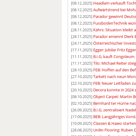
[08.12.2025]
Headlam verkauft Tocht
[08.12.2025]
Aufwärtstrend bei Mo
[08.12.2025]
Parador gewinnt Deutsc
[08.12.2025]
FussbodenTechnik wüns
[28.11.2025]
Kährs: Situation bleibt
[28.11.2025]
Parador ernennt Dierk 
[24.11.2025]
Österreichischer Inves
[17.11.2025]
Egger: Jubilar Fritz Egge
[11.11.2025]
B.I.G. kauft Congoleum
[11.11.2025]
Tilo: Michael Reiter st
[28.10.2025]
FEB: Hoffen auf den Bef
[27.10.2025]
Tarkett nach neun Mon
[22.10.2025]
FEB: Neuer Leitfaden z
[20.10.2025]
Decora konnte in 2024 
[08.10.2025]
Object Carpet: Martin B
[02.10.2025]
Bernhard ter Hürne nac
[26.09.2025]
B.I.G. zentralisiert Nad
[17.09.2025]
BEB: Langjähriges Vorst
[10.09.2025]
Classen & Hawo starten 
[28.08.2025]
Unilin Flooring: Ruben 