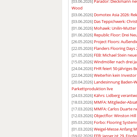
[03.06.2026]
Parador: Dieckmann ne
Wood
[03.06.2026]
Domotex Asia 2026: Re
[03.06.2026]
Das Teppichwerk: Christ
[01.06.2026]
Mohawk: Unilin-Mutter
[01.06.2026]
Republic Floor: Drei N
[26.05.2026]
Project Floors: Außendi
[22.05.2026]
Flanders Flooring Days 
[21.05.2026]
FEB: Michael Stein neue
[15.05.2026]
Windmöller nach drei Ja
[24.04.2026]
FHR feiert 50-jähriges 
[22.04.2026]
Weiterhin kein Investo
[20.04.2026]
Landesinnung Baden-Wür
Parkettproduktion live
[24.03.2026]
Kährs: Lidberg verantw
[18.03.2026]
MMFA: Mitglieder-Absat
[17.03.2026]
MMFA: Carlos Duarte n
[12.03.2026]
Objectflor: Winston Hil
[05.03.2026]
Forbo: Flooring Systems
[01.03.2026]
Weigel-Messe Anfang M
[19.02.2026]
FEB: Janser ist 29. Förd