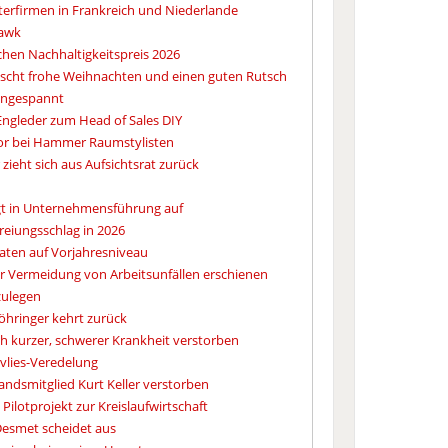
erfirmen in Frankreich und Niederlande
hawk
hen Nachhaltigkeitspreis 2026
cht frohe Weihnachten und einen guten Rutsch
 angespannt
Engleder zum Head of Sales DIY
tor bei Hammer Raumstylisten
r zieht sich aus Aufsichtsrat zurück
eigt in Unternehmensführung auf
reiungsschlag in 2026
aten auf Vorjahresniveau
ur Vermeidung von Arbeitsunfällen erschienen
zulegen
öhringer kehrt zurück
h kurzer, schwerer Krankheit verstorben
elvlies-Veredelung
andsmitglied Kurt Keller verstorben
Pilotprojekt zur Kreislaufwirtschaft
Desmet scheidet aus