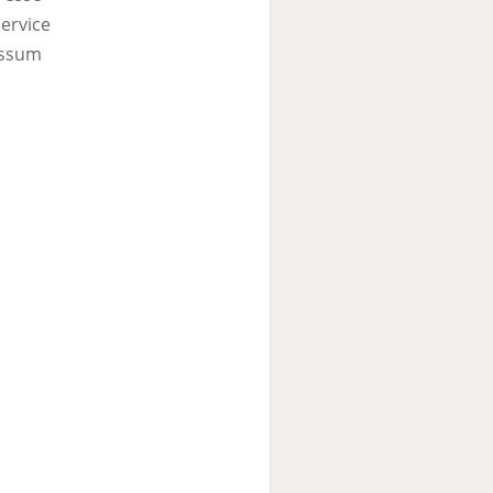
ervice
ssum