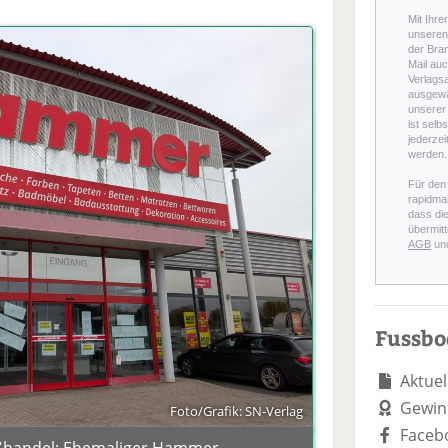
Mit Ihre
unseren 
der Bra
Mail auc
Verlags
ausgewä
unserer 
ist selb
jederzei
werden.
Für den
rapidmai
dass di
übermitt
AGB
un
Fussb
Aktuel
Gewin
Foto/Grafik: SN-Verlag
Faceb
oßhandel: Ehemaliger Hammer-