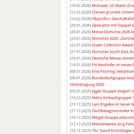
[16.02.2026]
Mohawk: US-Markt drüc
[12.02.2026]
Classen gründet Unter
[10.02.2026]
Objectflor: Geschäftsf
[29.01.2026]
Zipse jetzt mit Doppel-
[29.01.2026]
Messe Domotex 2026 lo
[23.01.2026]
Domotex 2026: „Durchw
[22.01.2026]
Green Collection Award 
[21.01.2026]
Domotex South East As
[16.01.2026]
Deutsche Messe: Annett
[14.01.2026]
FN Neuhofer ist neues 
[08.01.2026]
Enia Flooring: Sebasti
[06.01.2026]
Bundesfachgruppe Holz,
Herbsttagung 2026
[05.01.2026]
Egger Gruppe steigert U
[19.12.2025]
Netto Einkaufsgruppe: S
[19.12.2025]
Lars Engelke ist neuer 
[17.12.2025]
Textilbelagshersteller 
[16.12.2025]
Weigel-Gruppe übernim
[12.12.2025]
Meisterwerke: Jörg Pet
[10.12.2025]
Tilo: David Kirchsteiger