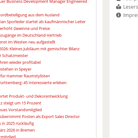
uer Business Development Manager Engineered
Lesers
Impre
kordbeteiligung aus dem Ausland
ian Sporleder startet als kaufmännischer Leiter
 erhöht Gewinne und Preise
euzugänge im Deutschland-Vertrieb
enst im Westen neu aufgestellt
2026: Kleines Jubiläum mit gemischter Bilanz
r Schatzmeister
hren wieder profitabel
Bestehen in Speyer
r für Hammer Raumstylisten
ttemberg: 45 Interessierte erleben
ortet Produkt- und Dekorentwicklung
z steigt um 15 Prozent
eues Vorstandsmitglied
l übernimmt Posten als Export Sales Director
 in 2025 rückläufig
ärz 2026 in Bremen
ermitglied