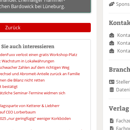
Spons
chen Bardowick bei Lüneburg.
Kontak
Zurück
Konta
Konta
Sie auch interessieren
Konta
denFuxx verlost einen gratis Workshop-Platz
s: Wachstum in Lokalwährungen
tz schwacher Zahlen auf dem richtigen Weg
Branc
chsel und Abromeit-Anteile zurück an Familie
nen die Bilanz nicht retten
Stelle
 bestätigt
Daten
ätzliche Seminar-Termine widmen sich
lagssparte von Ketterer & Liebherr
Verlag
 auf CEO Lorberbaum
2025 „nur geringfügig“ weniger Korkböden
Fachze
Fachp