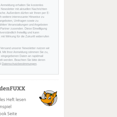
r Anmeldung erhalten Sie kostenlos
Newsletter mit aktuellen Nachrichten
nche. Außerdem dürfen wir Ihnen per E-
h weitere interessante Hinweise zu
angeboten, Umfragen sowie zu
hlten Veranstaltungen und Angeboten
Partner zusenden. Diese Einwilligung
stverständlich freiwillig und kann
t mit Wirkung für die Zukunft widerrufen
 Versand unserer Newsletter nutzen wir
l. Mit Ihrer Anmeldung stimmen Sie zu,
e eingegebenen Daten an rapidmail
elt werden. Beachten Sie bitte deren
d
Datenschutzbestimmungen
.
odenFUXX
les Heft lesen
nspiel
ook Seite