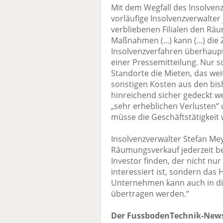
Mit dem Wegfall des Insolvenzg
vorläufige Insolvenzverwalter 
verbliebenen Filialen den Räu
Maßnahmen (...) kann (...) die
Insolvenzverfahren überhaupt
einer Pressemitteilung. Nur so
Standorte die Mieten, das wei
sonstigen Kosten aus den bi
hinreichend sicher gedeckt w
„sehr erheblichen Verlusten“
müsse die Geschäftstätigkeit w
Insolvenzverwalter Stefan Me
Räumungsverkauf jederzeit be
Investor finden, der nicht nu
interessiert ist, sondern da
Unternehmen kann auch in die
übertragen werden.“
Der FussbodenTechnik-News