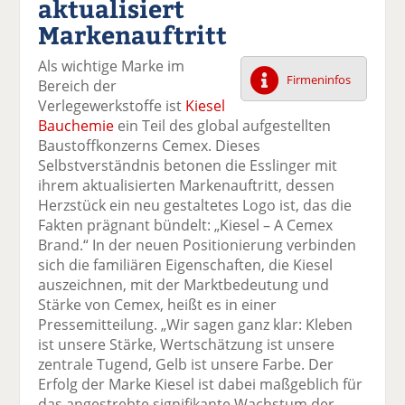
aktualisiert
k
k
k
k
k
Markenauftritt
el
el
el
el
el
a
t
a
p
D
Als wichtige Marke im
uf
wi
uf
er
ru
Firmeninfos
Bereich der
F
tt
Li
E
ck
Verlegewerkstoffe ist
Kiesel
ac
er
n
m
e
Bauchemie
ein Teil des global aufgestellten
e
n
k
ai
n
Baustoffkonzerns Cemex. Dieses
b
e
l
Selbstverständnis betonen die Esslinger mit
o
di
v
ihrem aktualisierten Markenauftritt, dessen
o
n
er
Herzstück ein neu gestaltetes Logo ist, das die
k
te
se
Fakten prägnant bündelt: „Kiesel – A Cemex
te
il
n
Brand.“ In der neuen Positionierung verbinden
il
e
d
sich die familiären Eigenschaften, die Kiesel
e
n
e
auszeichnen, mit der Marktbedeutung und
n
n
Stärke von Cemex, heißt es in einer
Pressemitteilung. „Wir sagen ganz klar: Kleben
ist unsere Stärke, Wertschätzung ist unsere
zentrale Tugend, Gelb ist unsere Farbe. Der
Erfolg der Marke Kiesel ist dabei maßgeblich für
das angestrebte signifikante Wachstum der