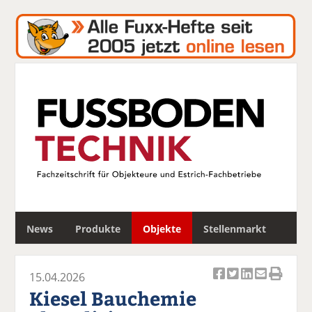
S
News
Produkte
Objekte
Stellenmarkt
u
c
h
15.04.2026
e
Ar
Ar
Ar
Ar
Ar
Kiesel Bauchemie
ti
ti
ti
ti
ti