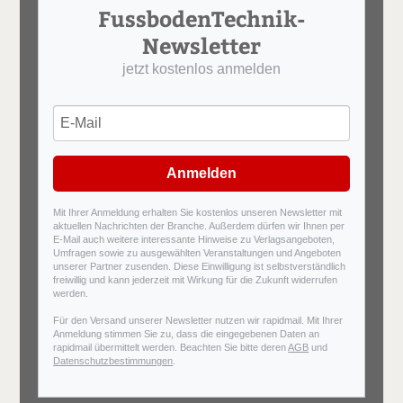
FussbodenTechnik-
Newsletter
jetzt kostenlos anmelden
Anmelden
Mit Ihrer Anmeldung erhalten Sie kostenlos unseren Newsletter mit
aktuellen Nachrichten der Branche. Außerdem dürfen wir Ihnen per
E-Mail auch weitere interessante Hinweise zu Verlagsangeboten,
Umfragen sowie zu ausgewählten Veranstaltungen und Angeboten
unserer Partner zusenden. Diese Einwilligung ist selbstverständlich
freiwillig und kann jederzeit mit Wirkung für die Zukunft widerrufen
werden.
Für den Versand unserer Newsletter nutzen wir rapidmail. Mit Ihrer
Anmeldung stimmen Sie zu, dass die eingegebenen Daten an
rapidmail übermittelt werden. Beachten Sie bitte deren
AGB
und
Datenschutzbestimmungen
.