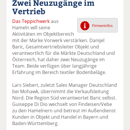
Zwei Neuzugänge im
k
k
k
k
k
Vertrieb
el
el
el
el
el
a
t
a
p
D
Das Teppichwerk
aus
uf
wi
uf
er
ru
Firmeninfos
Hameln will seine
F
tt
Li
E
ck
Aktivitäten im Objektbereich
ac
er
n
m
e
mit der Marke Vorwerk verstärken. Danijel
e
n
k
ai
n
Baric, Gesamtvertriebsleiter Objekt und
b
e
l
verantwortlich für die Märkte Deutschland und
o
di
v
Österreich, hat daher zwei Neuzugänge im
o
n
er
Team. Beide verfügen über langjährige
k
te
se
Erfahrung im Bereich textiler Bodenbeläge.
te
il
n
il
e
d
Lars Siebert, zuletzt Sales Manager Deutschland
e
n
e
bei Mohawk, übernimmt die Verkaufsleitung
n
n
Nord. Die Region Süd verantwortet Baric selbst.
Guiseppe Di Dio wechselt von Findeisen/Vebe
zu den Hamelnern und betreut im Außendienst
Kunden in Objekt und Handel in Bayern und
Baden-Württemberg.