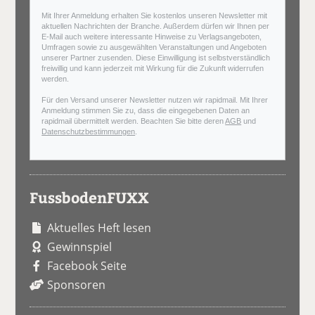
Mit Ihrer Anmeldung erhalten Sie kostenlos unseren Newsletter mit
aktuellen Nachrichten der Branche. Außerdem dürfen wir Ihnen per
E-Mail auch weitere interessante Hinweise zu Verlagsangeboten,
Umfragen sowie zu ausgewählten Veranstaltungen und Angeboten
unserer Partner zusenden. Diese Einwilligung ist selbstverständlich
freiwillig und kann jederzeit mit Wirkung für die Zukunft widerrufen
werden.
Für den Versand unserer Newsletter nutzen wir rapidmail. Mit Ihrer
Anmeldung stimmen Sie zu, dass die eingegebenen Daten an
rapidmail übermittelt werden. Beachten Sie bitte deren
AGB
und
Datenschutzbestimmungen
.
FussbodenFUXX
Aktuelles Heft lesen
Gewinnspiel
Facebook Seite
Sponsoren