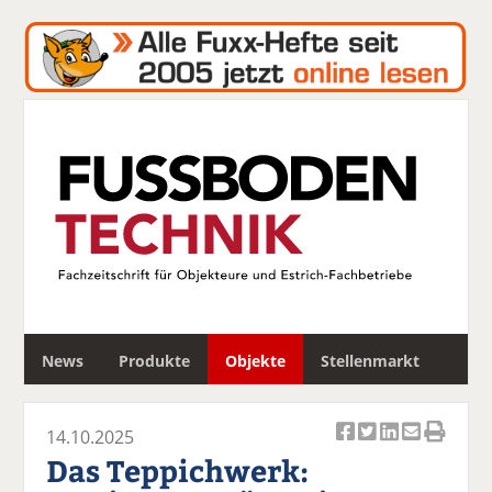
S
News
Produkte
Objekte
Stellenmarkt
u
c
h
14.10.2025
e
Ar
Ar
Ar
Ar
Ar
Das Teppichwerk:
ti
ti
ti
ti
ti