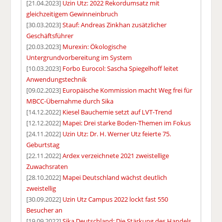
[21.04.2023]
Uzin Utz: 2022 Rekordumsatz mit
gleichzeitigem Gewinneinbruch
[30.03.2023]
Stauf: Andreas Zinkhan zusätzlicher
Geschäftsführer
[20.03.2023]
Murexin: Ökologische
Untergrundvorbereitung im System
[10.03.2023]
Forbo Eurocol: Sascha Spiegelhoff leitet
Anwendungstechnik
[09.02.2023]
Europäische Kommission macht Weg frei für
MBCC-Übernahme durch Sika
[14.12.2022]
Kiesel Bauchemie setzt auf LVT-Trend
[12.12.2022]
Mapei: Drei starke Boden-Themen im Fokus
[24.11.2022]
Uzin Utz: Dr. H. Werner Utz feierte 75.
Geburtstag
[22.11.2022]
Ardex verzeichnete 2021 zweistellige
Zuwachsraten
[28.10.2022]
Mapei Deutschland wächst deutlich
zweistellig
[30.09.2022]
Uzin Utz Campus 2022 lockt fast 550
Besucher an
[19.09.2022]
Sika Deutschland: Die Stärkung des Handels