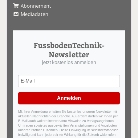
Abonnement
Mediadaten
FussbodenTechnik-
Newsletter
jetzt kostenlos anmelden
Anmelden
Mit Ihrer Anmeldung erhalten Sie kostenlos unseren Newsletter mit
aktuellen Nachrichten der Branche. Außerdem dürfen wir Ihnen per
E-Mail auch weitere interessante Hinweise zu Verlagsangeboten,
Umfragen sowie zu ausgewählten Veranstaltungen und Angeboten
unserer Partner zusenden. Diese Einwilligung ist selbstverständlich
freiwillig und kann jederzeit mit Wirkung für die Zukunft widerrufen