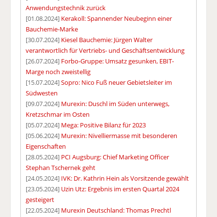
Anwendungstechnik zurück
[01.08.2024]
Kerakoll: Spannender Neubeginn einer
Bauchemie-Marke
[30.07.2024]
Kiesel Bauchemie: Jürgen Walter
verantwortlich für Vertriebs- und Geschäftsentwicklung
[26.07.2024]
Forbo-Gruppe: Umsatz gesunken, EBIT-
Marge noch zweistellig
[15.07.2024]
Sopro: Nico Fuß neuer Gebietsleiter im
Südwesten
[09.07.2024]
Murexin: Duschl im Süden unterwegs,
Kretzschmar im Osten
[05.07.2024]
Mega: Positive Bilanz für 2023
[05.06.2024]
Murexin: Nivelliermasse mit besonderen
Eigenschaften
[28.05.2024]
PCI Augsburg: Chief Marketing Officer
Stephan Tschernek geht
[24.05.2024]
IVK: Dr. Kathrin Hein als Vorsitzende gewählt
[23.05.2024]
Uzin Utz: Ergebnis im ersten Quartal 2024
gesteigert
[22.05.2024]
Murexin Deutschland: Thomas Prechtl