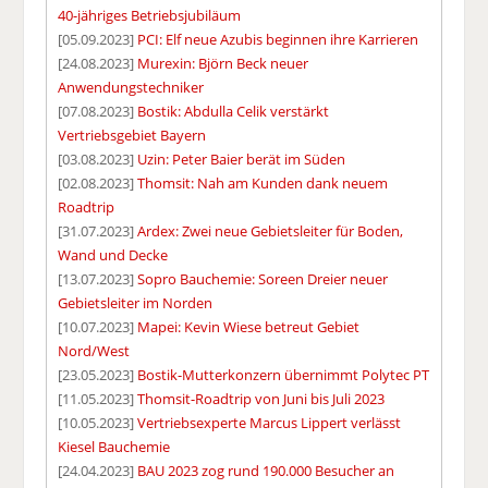
40-jähriges Betriebsjubiläum
[05.09.2023]
PCI: Elf neue Azubis beginnen ihre Karrieren
[24.08.2023]
Murexin: Björn Beck neuer
Anwendungstechniker
[07.08.2023]
Bostik: Abdulla Celik verstärkt
Vertriebsgebiet Bayern
[03.08.2023]
Uzin: Peter Baier berät im Süden
[02.08.2023]
Thomsit: Nah am Kunden dank neuem
Roadtrip
[31.07.2023]
Ardex: Zwei neue Gebietsleiter für Boden,
Wand und Decke
[13.07.2023]
Sopro Bauchemie: Soreen Dreier neuer
Gebietsleiter im Norden
[10.07.2023]
Mapei: Kevin Wiese betreut Gebiet
Nord/West
[23.05.2023]
Bostik-Mutterkonzern übernimmt Polytec PT
[11.05.2023]
Thomsit-Roadtrip von Juni bis Juli 2023
[10.05.2023]
Vertriebsexperte Marcus Lippert verlässt
Kiesel Bauchemie
[24.04.2023]
BAU 2023 zog rund 190.000 Besucher an