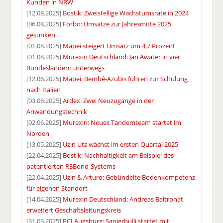
Kunden in NRW
[12.08.2025]
Bostik: Zweistellige Wachstumsrate in 2024
[06.08.2025]
Forbo: Umsätze zur Jahresmitte 2025
gesunken
[01.08.2025]
Mapei steigert Umsatz um 4,7 Prozent
[01.08.2025]
Murexin Deutschland: Jan Awater in vier
Bundesländern unterwegs
[12.06.2025]
Mapei: Bembé-Azubis fuhren zur Schulung
nach Italien
[03.06.2025]
Ardex: Zwei Neuzugänge in der
Anwendungstechnik
[02.06.2025]
Murexin: Neues Tandemteam startet im
Norden
[13.05.2025]
Uzin Utz wächst im ersten Quartal 2025
[22.04.2025]
Bostik: Nachhaltigkeit am Beispiel des
patentierten R3Bond-Systems
[22.04.2025]
Uzin & Arturo: Gebündelte Bodenkompetenz
für eigenen Standort
[14.04.2025]
Murexin Deutschland: Andreas Baltronat
erweitert Geschäftsleitungskreis
[31.03.2025]
PCI Augsburg: Sanierbulli startet mit