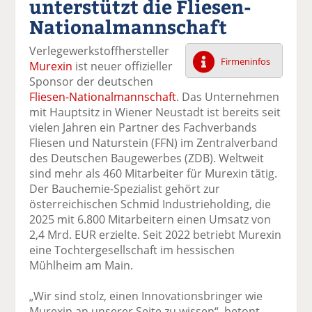
unterstützt die Fliesen-
k
k
k
k
k
Nationalmannschaft
el
el
el
el
el
a
t
a
p
D
Verlegewerkstoffhersteller
uf
wi
uf
er
ru
Firmeninfos
Murexin
ist neuer offizieller
F
tt
Li
E
ck
Sponsor der deutschen
ac
er
n
m
e
Fliesen-Nationalmannschaft
. Das Unternehmen
e
n
k
ai
n
mit Hauptsitz in Wiener Neustadt ist bereits seit
b
e
l
vielen Jahren ein Partner des Fachverbands
o
di
v
Fliesen und Naturstein (FFN) im Zentralverband
o
n
er
des Deutschen Baugewerbes (ZDB). Weltweit
k
te
se
sind mehr als 460 Mitarbeiter für Murexin tätig.
te
il
n
Der Bauchemie-Spezialist gehört zur
il
e
d
österreichischen Schmid Industrieholding, die
e
n
e
2025 mit 6.800 Mitarbeitern einen Umsatz von
n
n
2,4 Mrd. EUR erzielte. Seit 2022 betriebt Murexin
eine Tochtergesellschaft im hessischen
Mühlheim am Main.
„Wir sind stolz, einen Innovationsbringer wie
Murexin an unserer Seite zu wissen“, betont