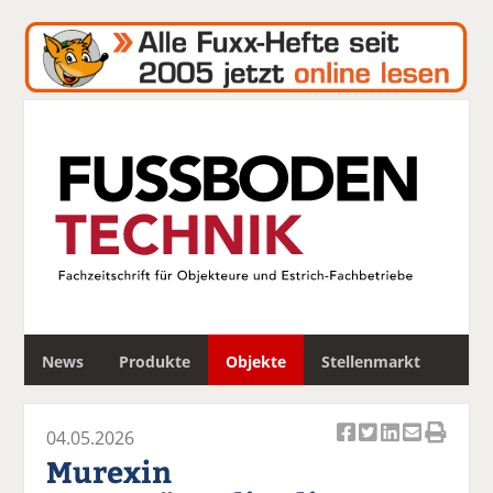
S
News
Produkte
Objekte
Stellenmarkt
u
c
h
04.05.2026
e
Ar
Ar
Ar
Ar
Ar
Murexin
ti
ti
ti
ti
ti