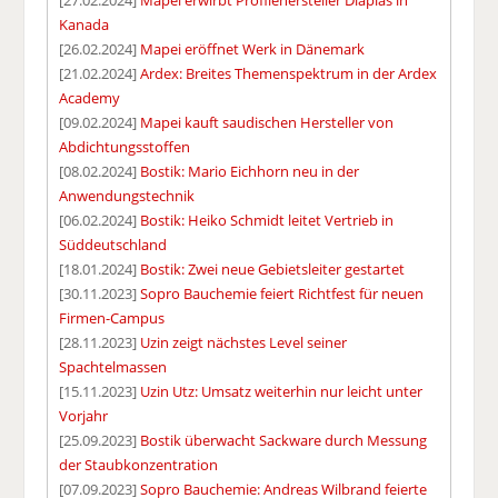
[27.02.2024]
Mapei erwirbt Profilehersteller Diaplas in
Kanada
[26.02.2024]
Mapei eröffnet Werk in Dänemark
[21.02.2024]
Ardex: Breites Themenspektrum in der Ardex
Academy
[09.02.2024]
Mapei kauft saudischen Hersteller von
Abdichtungsstoffen
[08.02.2024]
Bostik: Mario Eichhorn neu in der
Anwendungstechnik
[06.02.2024]
Bostik: Heiko Schmidt leitet Vertrieb in
Süddeutschland
[18.01.2024]
Bostik: Zwei neue Gebietsleiter gestartet
[30.11.2023]
Sopro Bauchemie feiert Richtfest für neuen
Firmen-Campus
[28.11.2023]
Uzin zeigt nächstes Level seiner
Spachtelmassen
[15.11.2023]
Uzin Utz: Umsatz weiterhin nur leicht unter
Vorjahr
[25.09.2023]
Bostik überwacht Sackware durch Messung
der Staubkonzentration
[07.09.2023]
Sopro Bauchemie: Andreas Wilbrand feierte