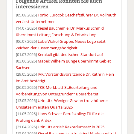
Folgende Artikel könnten Sie auch
interessieren
[05.08.2026]
Forbo Eurocol: Geschäftsführer Dr. Vollmuth
verlässt Unternehmen
[14.07.2026]
Kiesel Bauchemie: Dr. Markus Schmid
übernimmt Leitung Forschung & Entwicklung
[06.07.2026]
Loba Wakol Gruppe: Neues Logo setzt
Zeichen der Zusammengehörigkeit
[01.07.2026]
Kerakoll gibt deutschen Standort auf
[03.06.2026]
Mapei: Wilhelm Bunge übernimmt Gebiet
Sachsen
[29.05.2026]
IVK: Vorstandsvorsitzende Dr. Kathrin Hein
im Amt bestätigt
[26.05.2026]
TKB-Merkblatt 8 „Beurteilung und
Vorbereitung von Untergründen“ überarbeitet
[13.05.2026]
Uzin Utz: Weniger Gewinn trotz höherer
Umsätze im ersten Quartal 2026
[11.05.2026]
Hans-Schwier-Berufskolleg: Fit für die
Prüfung dank Ardex
[21.04.2026]
Uzin Utz erzielt Rekordumsatz in 2025
[15.04.2026]
Kiesel Bauchemie aktualisiert Markenauftritt