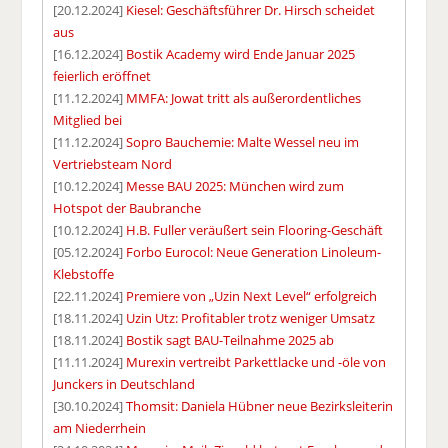
[20.12.2024]
Kiesel: Geschäftsführer Dr. Hirsch scheidet
aus
[16.12.2024]
Bostik Academy wird Ende Januar 2025
feierlich eröffnet
[11.12.2024]
MMFA: Jowat tritt als außerordentliches
Mitglied bei
[11.12.2024]
Sopro Bauchemie: Malte Wessel neu im
Vertriebsteam Nord
[10.12.2024]
Messe BAU 2025: München wird zum
Hotspot der Baubranche
[10.12.2024]
H.B. Fuller veräußert sein Flooring-Geschäft
[05.12.2024]
Forbo Eurocol: Neue Generation Linoleum-
Klebstoffe
[22.11.2024]
Premiere von „Uzin Next Level“ erfolgreich
[18.11.2024]
Uzin Utz: Profitabler trotz weniger Umsatz
[18.11.2024]
Bostik sagt BAU-Teilnahme 2025 ab
[11.11.2024]
Murexin vertreibt Parkettlacke und -öle von
Junckers in Deutschland
[30.10.2024]
Thomsit: Daniela Hübner neue Bezirksleiterin
am Niederrhein