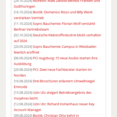
[24.10.2024]
Murexin: Maik Ziezold betreut Franken und
Südthüringen
[16.10.2024]
Bostik: Domenico Rizzo und Billy Wenk
verstärken Vertrieb
[11.10.2024]
Sopro Bauchemie: Florian Wolf verstärkt
Berliner Vertriebsteam
[02.10.2024]
Deutsche Klebstoffindustrie blickt verhalten
auf 2024
[20.09.2024]
Sopro Bauchemie: Campus in Wiesbaden
feierlich eröffnet
[06.09.2024]
PCI Augsburg: 15 neue Azubis starten ihre
Ausbildung
[20.08.2024]
PCI: Zwei neue Fachberater starten im
Norden
[16.08.2024]
Drei Broschüren erläutern Umweltsiegel
Emicode
[15.08.2024]
Uzin Utz steigert Betriebsergebnis des
Vorjahres leicht
[12.08.2024]
Uzin Utz: Richard Hohenhaus neuer Key
Account Manager
[09.08.2024]
Bostik: Christian Otto kehrt in