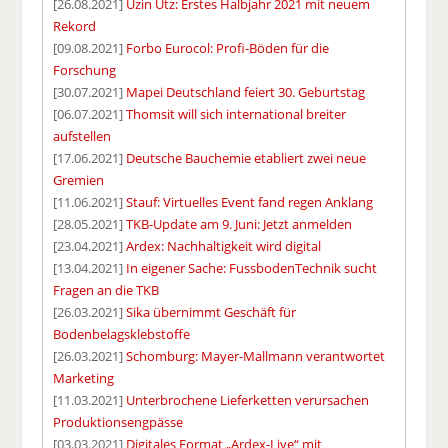
[26.08.2021]
Uzin Utz: Erstes Halbjahr 2021 mit neuem
Rekord
[09.08.2021]
Forbo Eurocol: Profi-Böden für die
Forschung
[30.07.2021]
Mapei Deutschland feiert 30. Geburtstag
[06.07.2021]
Thomsit will sich international breiter
aufstellen
[17.06.2021]
Deutsche Bauchemie etabliert zwei neue
Gremien
[11.06.2021]
Stauf: Virtuelles Event fand regen Anklang
[28.05.2021]
TKB-Update am 9. Juni: Jetzt anmelden
[23.04.2021]
Ardex: Nachhaltigkeit wird digital
[13.04.2021]
In eigener Sache: FussbodenTechnik sucht
Fragen an die TKB
[26.03.2021]
Sika übernimmt Geschäft für
Bodenbelagsklebstoffe
[26.03.2021]
Schomburg: Mayer-Mallmann verantwortet
Marketing
[11.03.2021]
Unterbrochene Lieferketten verursachen
Produktionsengpässe
[03.03.2021]
Digitales Format „Ardex-Live“ mit