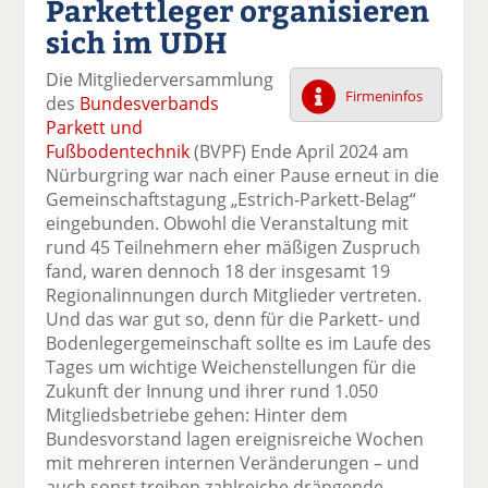
Parkettleger organisieren
k
k
k
k
k
sich im UDH
el
el
el
el
el
a
t
a
p
D
Die Mitgliederversammlung
uf
wi
uf
er
ru
Firmeninfos
des
Bundesverbands
F
tt
Li
E
ck
Parkett und
ac
er
n
m
e
Fußbodentechnik
(BVPF) Ende April 2024 am
e
n
k
ai
n
Nürburgring war nach einer Pause erneut in die
b
e
l
Gemeinschaftstagung „Estrich-Parkett-Belag“
o
di
v
eingebunden. Obwohl die Veranstaltung mit
o
n
er
rund 45 Teilnehmern eher mäßigen Zuspruch
k
te
se
fand, waren dennoch 18 der insgesamt 19
te
il
n
Regionalinnungen durch Mitglieder vertreten.
il
e
d
Und das war gut so, denn für die Parkett- und
e
n
e
Bodenlegergemeinschaft sollte es im Laufe des
n
n
Tages um wichtige Weichenstellungen für die
Zukunft der Innung und ihrer rund 1.050
Mitgliedsbetriebe gehen: Hinter dem
Bundesvorstand lagen ereignisreiche Wochen
mit mehreren internen Veränderungen – und
auch sonst treiben zahlreiche drängende