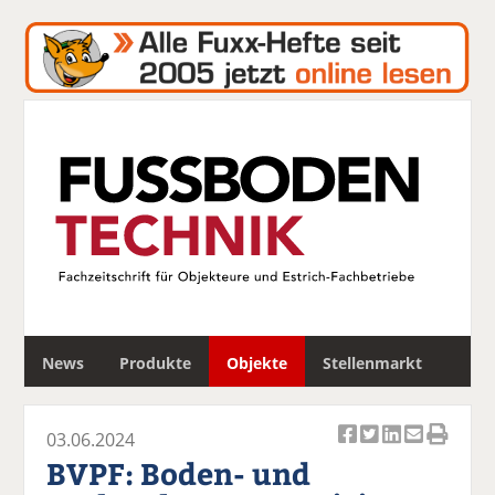
S
News
Produkte
Objekte
Stellenmarkt
u
c
h
03.06.2024
e
Ar
Ar
Ar
Ar
Ar
BVPF: Boden- und
ti
ti
ti
ti
ti