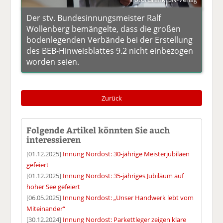
Der stv. Bundesinnungsmeister Ralf
Wollenberg bemängelte, dass die großen
bodenlegenden Verbände bei der Erstellung
des BEB-Hinweisblattes 9.2 nicht einbezogen
worden seien.
Zurück
Folgende Artikel könnten Sie auch
interessieren
[01.12.2025]
Innung Nordost: 30-jährige Meisterjubiläen
gefeiert
[01.12.2025]
Innung Nordost: 35-jähriges Jubiläum auf
hoher See gefeiert
[06.05.2025]
Innung Nordost: „Unser Handwerk lebt vom
Miteinander“
[30.12.2024]
Innung Nordost: Parkettleger zeigen klare