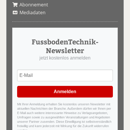
Abonnement
Mediadaten
FussbodenTechnik-
Newsletter
jetzt kostenlos anmelden
Anmelden
Mit Ihrer Anmeldung erhalten Sie kostenlos unseren Newsletter mit
aktuellen Nachrichten der Branche. Außerdem dürfen wir Ihnen per
E-Mail auch weitere interessante Hinweise zu Verlagsangeboten,
Umfragen sowie zu ausgewählten Veranstaltungen und Angeboten
unserer Partner zusenden. Diese Einwilligung ist selbstverständlich
freiwillig und kann jederzeit mit Wirkung für die Zukunft widerrufen