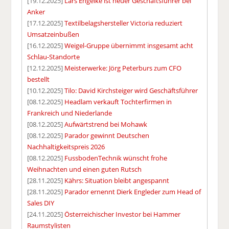
[19.12.2025]
Lars Engelke ist neuer Geschäftsführer bei
Anker
[17.12.2025]
Textilbelagshersteller Victoria reduziert
Umsatzeinbußen
[16.12.2025]
Weigel-Gruppe übernimmt insgesamt acht
Schlau-Standorte
[12.12.2025]
Meisterwerke: Jörg Peterburs zum CFO
bestellt
[10.12.2025]
Tilo: David Kirchsteiger wird Geschäftsführer
[08.12.2025]
Headlam verkauft Tochterfirmen in
Frankreich und Niederlande
[08.12.2025]
Aufwärtstrend bei Mohawk
[08.12.2025]
Parador gewinnt Deutschen
Nachhaltigkeitspreis 2026
[08.12.2025]
FussbodenTechnik wünscht frohe
Weihnachten und einen guten Rutsch
[28.11.2025]
Kährs: Situation bleibt angespannt
[28.11.2025]
Parador ernennt Dierk Engleder zum Head of
Sales DIY
[24.11.2025]
Österreichischer Investor bei Hammer
Raumstylisten