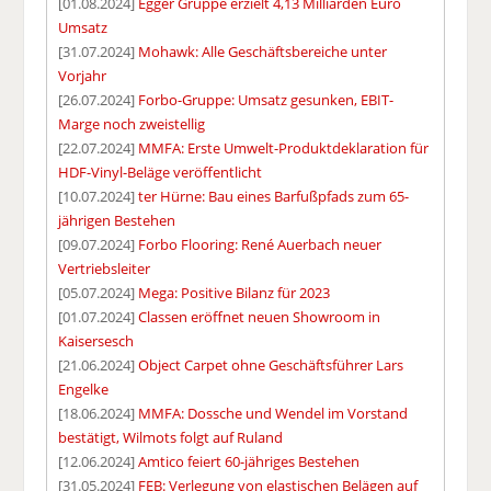
[01.08.2024]
Egger Gruppe erzielt 4,13 Milliarden Euro
Umsatz
[31.07.2024]
Mohawk: Alle Geschäftsbereiche unter
Vorjahr
[26.07.2024]
Forbo-Gruppe: Umsatz gesunken, EBIT-
Marge noch zweistellig
[22.07.2024]
MMFA: Erste Umwelt-Produktdeklaration für
HDF-Vinyl-Beläge veröffentlicht
[10.07.2024]
ter Hürne: Bau eines Barfußpfads zum 65-
jährigen Bestehen
[09.07.2024]
Forbo Flooring: René Auerbach neuer
Vertriebsleiter
[05.07.2024]
Mega: Positive Bilanz für 2023
[01.07.2024]
Classen eröffnet neuen Showroom in
Kaisersesch
[21.06.2024]
Object Carpet ohne Geschäftsführer Lars
Engelke
[18.06.2024]
MMFA: Dossche und Wendel im Vorstand
bestätigt, Wilmots folgt auf Ruland
[12.06.2024]
Amtico feiert 60-jähriges Bestehen
[31.05.2024]
FEB: Verlegung von elastischen Belägen auf