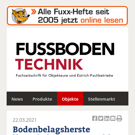
S
News
Produkte
Objekte
Stellenmarkt
u
c
h
22.03.2021
e
Ar
Ar
Ar
Ar
Ar
Bodenbelagsherste
ti
ti
ti
ti
ti