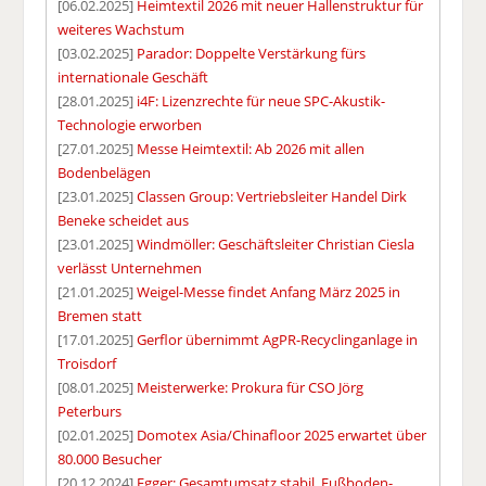
[06.02.2025]
Heimtextil 2026 mit neuer Hallenstruktur für
weiteres Wachstum
[03.02.2025]
Parador: Doppelte Verstärkung fürs
internationale Geschäft
[28.01.2025]
i4F: Lizenzrechte für neue SPC-Akustik-
Technologie erworben
[27.01.2025]
Messe Heimtextil: Ab 2026 mit allen
Bodenbelägen
[23.01.2025]
Classen Group: Vertriebsleiter Handel Dirk
Beneke scheidet aus
[23.01.2025]
Windmöller: Geschäftsleiter Christian Ciesla
verlässt Unternehmen
[21.01.2025]
Weigel-Messe findet Anfang März 2025 in
Bremen statt
[17.01.2025]
Gerflor übernimmt AgPR-Recyclinganlage in
Troisdorf
[08.01.2025]
Meisterwerke: Prokura für CSO Jörg
Peterburs
[02.01.2025]
Domotex Asia/Chinafloor 2025 erwartet über
80.000 Besucher
[20.12.2024]
Egger: Gesamtumsatz stabil, Fußboden-