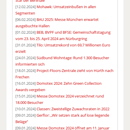
Star der Berlinale
[12.02.2024]
Mohawk: Umsatzeinbußen in allen
Segmenten
[06.02.2024]
BAU 2025: Messe München erwartet
ausgebuchte Hallen
[01.02.2024]
BEB, BVPF und BFSE: Gemeinschaftstagung
vom 23. bis 25. April 2024 am Nürburgring
[31.01.2024]
Tilo: Umsatzrekord von 69,7 Millionen Euro
erzielt
[24.01.2024]
Südbund Wohntage: Rund 1.300 Besucher
informierten sich
[18.01.2024]
Project-Floors-Zentrale zieht von Hürth nach
Frechen
[16.01.2024]
Domotex 2024: Zehn Green Collection
Awards vergeben
[15.01.2024]
Messe Domotex 2024 verzeichnet rund
18.000 Besucher
[10.01.2024]
Classen: Zweistellige Zuwachsraten in 2022
[09.01.2024]
Gerflor: „Wir setzen stark auf lose liegende
Beläge“
[09.01.2024]
Messe Domotex 2024 öffnet am 11. Januar