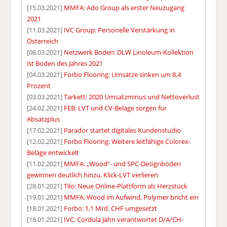
[15.03.2021]
MMFA: Ado Group als erster Neuzugang
2021
[11.03.2021]
IVC Group: Personelle Verstärkung in
Österreich
[08.03.2021]
Netzwerk Boden: DLW Linoleum-Kollektion
ist Boden des Jahres 2021
[04.03.2021]
Forbo Flooring: Umsätze sinken um 8,4
Prozent
[03.03.2021]
Tarkett: 2020 Umsatzminus und Nettoverlust
[24.02.2021]
FEB: LVT und CV-Beläge sorgen für
Absatzplus
[17.02.2021]
Parador startet digitales Kundenstudio
[12.02.2021]
Forbo Flooring: Weitere leitfähige Colorex-
Beläge entwickelt
[11.02.2021]
MMFA: „Wood“- und SPC-Designböden
gewinnen deutlich hinzu, Klick-LVT verlieren
[28.01.2021]
Tilo: Neue Online-Plattform als Herzstück
[19.01.2021]
MMFA: Wood im Aufwind, Polymer bricht ein
[18.01.2021]
Forbo: 1,1 Mrd. CHF umgesetzt
[18.01.2021]
IVC: Cordula Jahn verantwortet D/A/CH-