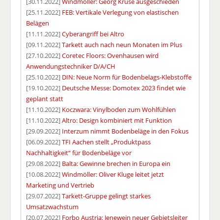
[30.11.2022]
Windmöller: Georg Kruse ausgeschieden
[25.11.2022]
FEB: Vertikale Verlegung von elastischen
Belägen
[11.11.2022]
Cyberangriff bei Altro
[09.11.2022]
Tarkett auch nach neun Monaten im Plus
[27.10.2022]
Coretec Floors: Ovenhausen wird
Anwendungstechniker D/A/CH
[25.10.2022]
DIN: Neue Norm für Bodenbelags-Klebstoffe
[19.10.2022]
Deutsche Messe: Domotex 2023 findet wie
geplant statt
[11.10.2022]
Koczwara: Vinylboden zum Wohlfühlen
[11.10.2022]
Altro: Design kombiniert mit Funktion
[29.09.2022]
Interzum nimmt Bodenbeläge in den Fokus
[06.09.2022]
TFI Aachen stellt „Produktpass
Nachhaltigkeit“ für Bodenbeläge vor
[29.08.2022]
Balta: Gewinne brechen in Europa ein
[10.08.2022]
Windmöller: Oliver Kluge leitet jetzt
Marketing und Vertrieb
[29.07.2022]
Tarkett-Gruppe gelingt starkes
Umsatzwachstum
[20.07.2022]
Forbo Austria: Jenewein neuer Gebietsleiter