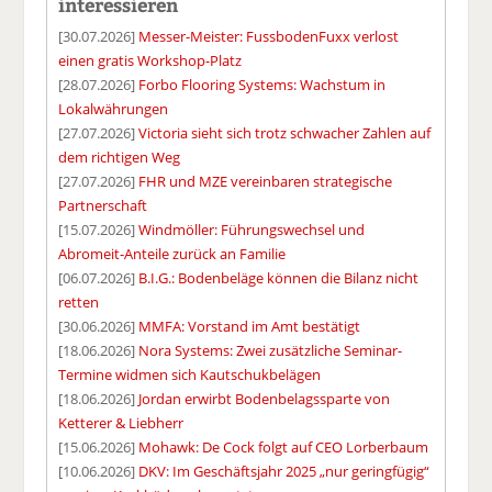
interessieren
[30.07.2026]
Messer-Meister: FussbodenFuxx verlost
einen gratis Workshop-Platz
[28.07.2026]
Forbo Flooring Systems: Wachstum in
Lokalwährungen
[27.07.2026]
Victoria sieht sich trotz schwacher Zahlen auf
dem richtigen Weg
[27.07.2026]
FHR und MZE vereinbaren strategische
Partnerschaft
[15.07.2026]
Windmöller: Führungswechsel und
Abromeit-Anteile zurück an Familie
[06.07.2026]
B.I.G.: Bodenbeläge können die Bilanz nicht
retten
[30.06.2026]
MMFA: Vorstand im Amt bestätigt
[18.06.2026]
Nora Systems: Zwei zusätzliche Seminar-
Termine widmen sich Kautschukbelägen
[18.06.2026]
Jordan erwirbt Bodenbelagssparte von
Ketterer & Liebherr
[15.06.2026]
Mohawk: De Cock folgt auf CEO Lorberbaum
[10.06.2026]
DKV: Im Geschäftsjahr 2025 „nur geringfügig“