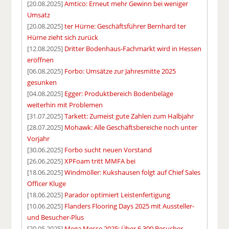
[20.08.2025]
Amtico: Erneut mehr Gewinn bei weniger
Umsatz
[20.08.2025]
ter Hürne: Geschäftsführer Bernhard ter
Hürne zieht sich zurück
[12.08.2025]
Dritter Bodenhaus-Fachmarkt wird in Hessen
eröffnen
[06.08.2025]
Forbo: Umsätze zur Jahresmitte 2025
gesunken
[04.08.2025]
Egger: Produktbereich Bodenbeläge
weiterhin mit Problemen
[31.07.2025]
Tarkett: Zumeist gute Zahlen zum Halbjahr
[28.07.2025]
Mohawk: Alle Geschäftsbereiche noch unter
Vorjahr
[30.06.2025]
Forbo sucht neuen Vorstand
[26.06.2025]
XPFoam tritt MMFA bei
[18.06.2025]
Windmöller: Kukshausen folgt auf Chief Sales
Officer Kluge
[18.06.2025]
Parador optimiert Leistenfertigung
[10.06.2025]
Flanders Flooring Days 2025 mit Aussteller-
und Besucher-Plus
[20.05.2025]
Mega Messe 2025: Über 6.300 Besucher