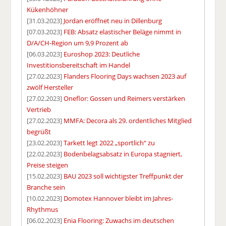
Kükenhöhner
[31.03.2023]
Jordan eröffnet neu in Dillenburg
[07.03.2023]
FEB: Absatz elastischer Beläge nimmt in
D/A/CH-Region um 9,9 Prozent ab
[06.03.2023]
Euroshop 2023: Deutliche
Investitionsbereitschaft im Handel
[27.02.2023]
Flanders Flooring Days wachsen 2023 auf
zwölf Hersteller
[27.02.2023]
Oneflor: Gossen und Reimers verstärken
Vertrieb
[27.02.2023]
MMFA: Decora als 29. ordentliches Mitglied
begrüßt
[23.02.2023]
Tarkett legt 2022 „sportlich“ zu
[22.02.2023]
Bodenbelagsabsatz in Europa stagniert,
Preise steigen
[15.02.2023]
BAU 2023 soll wichtigster Treffpunkt der
Branche sein
[10.02.2023]
Domotex Hannover bleibt im Jahres-
Rhythmus
[06.02.2023]
Enia Flooring: Zuwachs im deutschen