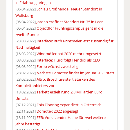
in Erfahrung bringen
[06.04.2022]
Schlau Großhandel: Neuer Standort in
Wolfsburg
[05.04.2022]
Jordan eröffnet Standort Nr. 75 in Leer
[05.04.2022]
Objectflor Frühlingscampus geht in die
zweite Runde
[23.03.2022]
Interface: Ruth Prinzmeier jetzt zuständig für
Nachhaltigkeit
[16.03.2022]
Windmöller hat 2020 mehr umgesetzt
[08.03.2022]
Interface: Hurd folgt Hendrix als CEO
[03.03.2022]
Forbo wächst zweistellig
[28.02.2022]
Nächste Domotex findet im Januar 2023 statt
[23.02.2022]
Altro: Broschüre stellt Stärken des
Komplettanbieters vor
[18.02.2022]
Tarkett erzielt rund 2,8 Milliarden Euro
Umsatz
[07.12.2021]
Enia Flooring expandiert in Österreich
[22.11.2021]
Domotex 2022 abgesagt
[18.11.2021]
FEB: Vorsitzender Halbe für zwei weitere
Jahre bestätigt