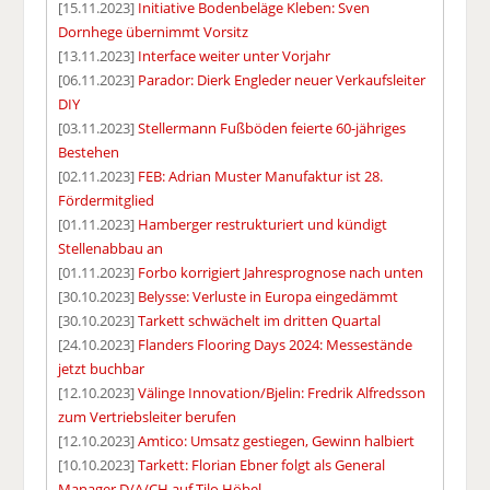
[15.11.2023]
Initiative Bodenbeläge Kleben: Sven
Dornhege übernimmt Vorsitz
[13.11.2023]
Interface weiter unter Vorjahr
[06.11.2023]
Parador: Dierk Engleder neuer Verkaufsleiter
DIY
[03.11.2023]
Stellermann Fußböden feierte 60-jähriges
Bestehen
[02.11.2023]
FEB: Adrian Muster Manufaktur ist 28.
Fördermitglied
[01.11.2023]
Hamberger restrukturiert und kündigt
Stellenabbau an
[01.11.2023]
Forbo korrigiert Jahresprognose nach unten
[30.10.2023]
Belysse: Verluste in Europa eingedämmt
[30.10.2023]
Tarkett schwächelt im dritten Quartal
[24.10.2023]
Flanders Flooring Days 2024: Messestände
jetzt buchbar
[12.10.2023]
Välinge Innovation/Bjelin: Fredrik Alfredsson
zum Vertriebsleiter berufen
[12.10.2023]
Amtico: Umsatz gestiegen, Gewinn halbiert
[10.10.2023]
Tarkett: Florian Ebner folgt als General
Manager D/A/CH auf Tilo Höbel