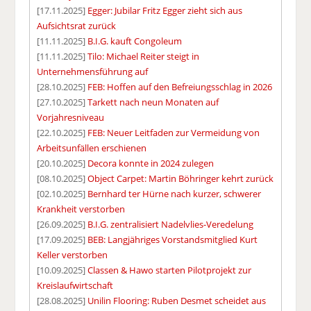
[17.11.2025]
Egger: Jubilar Fritz Egger zieht sich aus
Aufsichtsrat zurück
[11.11.2025]
B.I.G. kauft Congoleum
[11.11.2025]
Tilo: Michael Reiter steigt in
Unternehmensführung auf
[28.10.2025]
FEB: Hoffen auf den Befreiungsschlag in 2026
[27.10.2025]
Tarkett nach neun Monaten auf
Vorjahresniveau
[22.10.2025]
FEB: Neuer Leitfaden zur Vermeidung von
Arbeitsunfällen erschienen
[20.10.2025]
Decora konnte in 2024 zulegen
[08.10.2025]
Object Carpet: Martin Böhringer kehrt zurück
[02.10.2025]
Bernhard ter Hürne nach kurzer, schwerer
Krankheit verstorben
[26.09.2025]
B.I.G. zentralisiert Nadelvlies-Veredelung
[17.09.2025]
BEB: Langjähriges Vorstandsmitglied Kurt
Keller verstorben
[10.09.2025]
Classen & Hawo starten Pilotprojekt zur
Kreislaufwirtschaft
[28.08.2025]
Unilin Flooring: Ruben Desmet scheidet aus