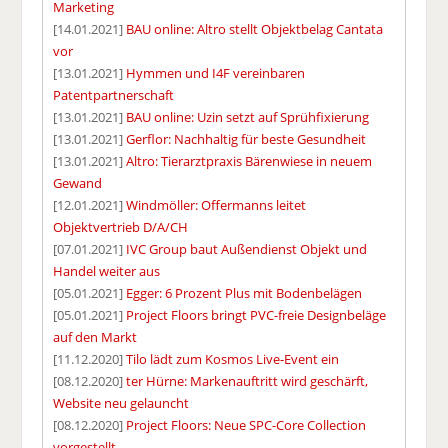
Marketing
[14.01.2021]
BAU online: Altro stellt Objektbelag Cantata
vor
[13.01.2021]
Hymmen und I4F vereinbaren
Patentpartnerschaft
[13.01.2021]
BAU online: Uzin setzt auf Sprühfixierung
[13.01.2021]
Gerflor: Nachhaltig für beste Gesundheit
[13.01.2021]
Altro: Tierarztpraxis Bärenwiese in neuem
Gewand
[12.01.2021]
Windmöller: Offermanns leitet
Objektvertrieb D/A/CH
[07.01.2021]
IVC Group baut Außendienst Objekt und
Handel weiter aus
[05.01.2021]
Egger: 6 Prozent Plus mit Bodenbelägen
[05.01.2021]
Project Floors bringt PVC-freie Designbeläge
auf den Markt
[11.12.2020]
Tilo lädt zum Kosmos Live-Event ein
[08.12.2020]
ter Hürne: Markenauftritt wird geschärft,
Website neu gelauncht
[08.12.2020]
Project Floors: Neue SPC-Core Collection
vorgestellt