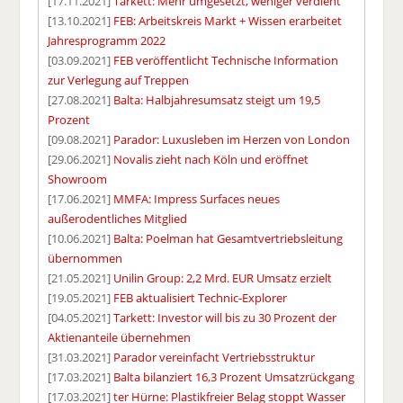
[17.11.2021]
Tarkett: Mehr umgesetzt, weniger verdient
[13.10.2021]
FEB: Arbeitskreis Markt + Wissen erarbeitet
Jahresprogramm 2022
[03.09.2021]
FEB veröffentlicht Technische Information
zur Verlegung auf Treppen
[27.08.2021]
Balta: Halbjahresumsatz steigt um 19,5
Prozent
[09.08.2021]
Parador: Luxusleben im Herzen von London
[29.06.2021]
Novalis zieht nach Köln und eröffnet
Showroom
[17.06.2021]
MMFA: Impress Surfaces neues
außerodentliches Mitglied
[10.06.2021]
Balta: Poelman hat Gesamtvertriebsleitung
übernommen
[21.05.2021]
Unilin Group: 2,2 Mrd. EUR Umsatz erzielt
[19.05.2021]
FEB aktualisiert Technic-Explorer
[04.05.2021]
Tarkett: Investor will bis zu 30 Prozent der
Aktienanteile übernehmen
[31.03.2021]
Parador vereinfacht Vertriebsstruktur
[17.03.2021]
Balta bilanziert 16,3 Prozent Umsatzrückgang
[17.03.2021]
ter Hürne: Plastikfreier Belag stoppt Wasser