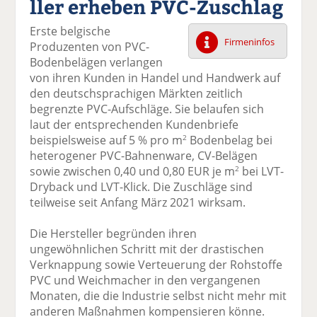
ller erheben PVC-Zuschlag
k
k
k
k
k
el
el
el
el
el
Erste belgische
a
t
a
p
D
Firmeninfos
Produzenten von PVC-
uf
wi
uf
er
ru
Bodenbelägen verlangen
F
tt
Li
E
ck
von ihren Kunden in Handel und Handwerk auf
ac
er
n
m
e
den deutschsprachigen Märkten zeitlich
e
n
k
ai
n
begrenzte PVC-Aufschläge. Sie belaufen sich
b
e
l
laut der entsprechenden Kundenbriefe
o
di
v
beispielsweise auf 5 % pro m
Bodenbelag bei
2
o
n
er
heterogener PVC-Bahnenware, CV-Belägen
k
te
se
sowie zwischen 0,40 und 0,80 EUR je m
bei LVT-
2
te
il
n
Dryback und LVT-Klick. Die Zuschläge sind
il
e
d
teilweise seit Anfang März 2021 wirksam.
e
n
e
n
n
Die Hersteller begründen ihren
ungewöhnlichen Schritt mit der drastischen
Verknappung sowie Verteuerung der Rohstoffe
PVC und Weichmacher in den vergangenen
Monaten, die die Industrie selbst nicht mehr mit
anderen Maßnahmen kompensieren könne.