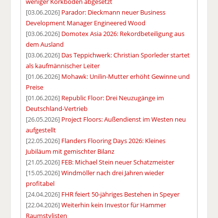
weniger Korkböden abgesetzt
[03.06.2026]
Parador: Dieckmann neuer Business
Development Manager Engineered Wood
[03.06.2026]
Domotex Asia 2026: Rekordbeteiligung aus
dem Ausland
[03.06.2026]
Das Teppichwerk: Christian Sporleder startet
als kaufmännischer Leiter
[01.06.2026]
Mohawk: Unilin-Mutter erhöht Gewinne und
Preise
[01.06.2026]
Republic Floor: Drei Neuzugänge im
Deutschland-Vertrieb
[26.05.2026]
Project Floors: Außendienst im Westen neu
aufgestellt
[22.05.2026]
Flanders Flooring Days 2026: Kleines
Jubiläum mit gemischter Bilanz
[21.05.2026]
FEB: Michael Stein neuer Schatzmeister
[15.05.2026]
Windmöller nach drei Jahren wieder
profitabel
[24.04.2026]
FHR feiert 50-jähriges Bestehen in Speyer
[22.04.2026]
Weiterhin kein Investor für Hammer
Raumstylisten