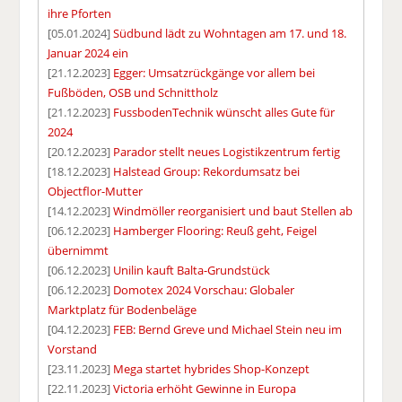
ihre Pforten
[05.01.2024]
Südbund lädt zu Wohntagen am 17. und 18.
Januar 2024 ein
[21.12.2023]
Egger: Umsatzrückgänge vor allem bei
Fußböden, OSB und Schnittholz
[21.12.2023]
FussbodenTechnik wünscht alles Gute für
2024
[20.12.2023]
Parador stellt neues Logistikzentrum fertig
[18.12.2023]
Halstead Group: Rekordumsatz bei
Objectflor-Mutter
[14.12.2023]
Windmöller reorganisiert und baut Stellen ab
[06.12.2023]
Hamberger Flooring: Reuß geht, Feigel
übernimmt
[06.12.2023]
Unilin kauft Balta-Grundstück
[06.12.2023]
Domotex 2024 Vorschau: Globaler
Marktplatz für Bodenbeläge
[04.12.2023]
FEB: Bernd Greve und Michael Stein neu im
Vorstand
[23.11.2023]
Mega startet hybrides Shop-Konzept
[22.11.2023]
Victoria erhöht Gewinne in Europa