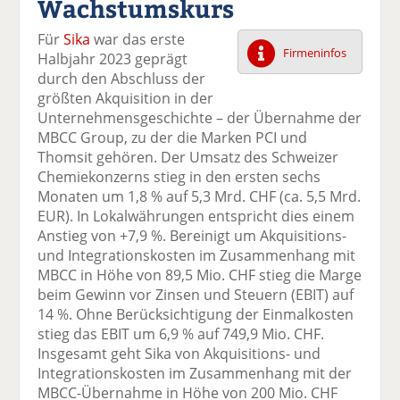
Wachstumskurs
k
k
k
k
k
el
el
el
el
el
Für
Sika
war das erste
a
t
a
p
D
Firmeninfos
Halbjahr 2023 geprägt
uf
wi
uf
er
ru
durch den Abschluss der
F
tt
Li
E
ck
größten Akquisition in der
ac
er
n
m
e
Unternehmensgeschichte – der Übernahme der
e
n
k
ai
n
MBCC Group, zu der die Marken PCI und
b
e
l
Thomsit gehören. Der Umsatz des Schweizer
o
di
v
Chemiekonzerns stieg in den ersten sechs
o
n
er
Monaten um 1,8 % auf 5,3 Mrd. CHF (ca. 5,5 Mrd.
k
te
se
EUR). In Lokalwährungen entspricht dies einem
te
il
n
Anstieg von +7,9 %. Bereinigt um Akquisitions-
il
e
d
und Integrationskosten im Zusammenhang mit
e
n
e
MBCC in Höhe von 89,5 Mio. CHF stieg die Marge
n
n
beim Gewinn vor Zinsen und Steuern (EBIT) auf
14 %. Ohne Berücksichtigung der Einmalkosten
stieg das EBIT um 6,9 % auf 749,9 Mio. CHF.
Insgesamt geht Sika von Akquisitions- und
Integrationskosten im Zusammenhang mit der
MBCC-Übernahme in Höhe von 200 Mio. CHF