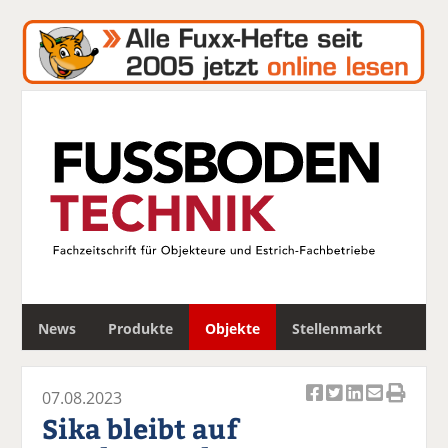
S
News
Produkte
Objekte
Stellenmarkt
u
c
h
07.08.2023
e
Ar
Ar
Ar
Ar
Ar
Sika bleibt auf
ti
ti
ti
ti
ti