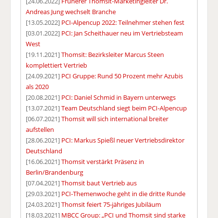
[24.06.2022]
Früherer Thomsit-Marketingleiter Dr.
Andreas Jung wechselt Branche
[13.05.2022]
PCI-Alpencup 2022: Teilnehmer stehen fest
[03.01.2022]
PCI: Jan Scheithauer neu im Vertriebsteam
West
[19.11.2021]
Thomsit: Bezirksleiter Marcus Steen
komplettiert Vertrieb
[24.09.2021]
PCI Gruppe: Rund 50 Prozent mehr Azubis
als 2020
[20.08.2021]
PCI: Daniel Schmid in Bayern unterwegs
[13.07.2021]
Team Deutschland siegt beim PCI-Alpencup
[06.07.2021]
Thomsit will sich international breiter
aufstellen
[28.06.2021]
PCI: Markus Spießl neuer Vertriebsdirektor
Deutschland
[16.06.2021]
Thomsit verstärkt Präsenz in
Berlin/Brandenburg
[07.04.2021]
Thomsit baut Vertrieb aus
[29.03.2021]
PCI-Themenwoche geht in die dritte Runde
[24.03.2021]
Thomsit feiert 75-jähriges Jubiläum
[18.03.2021]
MBCC Group: „PCI und Thomsit sind starke