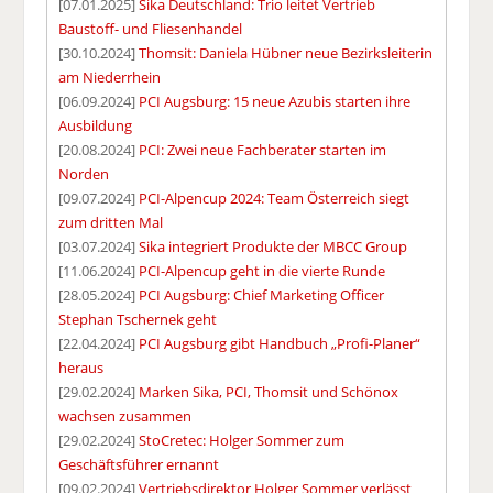
[07.01.2025]
Sika Deutschland: Trio leitet Vertrieb
Baustoff- und Fliesenhandel
[30.10.2024]
Thomsit: Daniela Hübner neue Bezirksleiterin
am Niederrhein
[06.09.2024]
PCI Augsburg: 15 neue Azubis starten ihre
Ausbildung
[20.08.2024]
PCI: Zwei neue Fachberater starten im
Norden
[09.07.2024]
PCI-Alpencup 2024: Team Österreich siegt
zum dritten Mal
[03.07.2024]
Sika integriert Produkte der MBCC Group
[11.06.2024]
PCI-Alpencup geht in die vierte Runde
[28.05.2024]
PCI Augsburg: Chief Marketing Officer
Stephan Tschernek geht
[22.04.2024]
PCI Augsburg gibt Handbuch „Profi-Planer“
heraus
[29.02.2024]
Marken Sika, PCI, Thomsit und Schönox
wachsen zusammen
[29.02.2024]
StoCretec: Holger Sommer zum
Geschäftsführer ernannt
[09.02.2024]
Vertriebsdirektor Holger Sommer verlässt