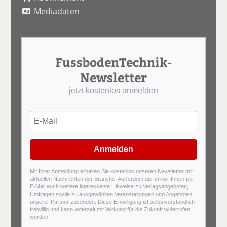
Mediadaten
FussbodenTechnik-
Newsletter
jetzt kostenlos anmelden
Anmelden
Mit Ihrer Anmeldung erhalten Sie kostenlos unseren Newsletter mit
aktuellen Nachrichten der Branche. Außerdem dürfen wir Ihnen per
E-Mail auch weitere interessante Hinweise zu Verlagsangeboten,
Umfragen sowie zu ausgewählten Veranstaltungen und Angeboten
unserer Partner zusenden. Diese Einwilligung ist selbstverständlich
freiwillig und kann jederzeit mit Wirkung für die Zukunft widerrufen
werden.