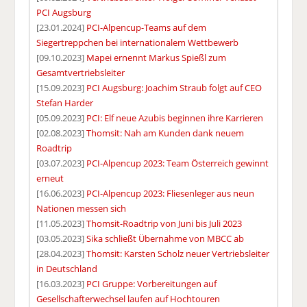
PCI Augsburg
[23.01.2024]
PCI-Alpencup-Teams auf dem
Siegertreppchen bei internationalem Wettbewerb
[09.10.2023]
Mapei ernennt Markus Spießl zum
Gesamtvertriebsleiter
[15.09.2023]
PCI Augsburg: Joachim Straub folgt auf CEO
Stefan Harder
[05.09.2023]
PCI: Elf neue Azubis beginnen ihre Karrieren
[02.08.2023]
Thomsit: Nah am Kunden dank neuem
Roadtrip
[03.07.2023]
PCI-Alpencup 2023: Team Österreich gewinnt
erneut
[16.06.2023]
PCI-Alpencup 2023: Fliesenleger aus neun
Nationen messen sich
[11.05.2023]
Thomsit-Roadtrip von Juni bis Juli 2023
[03.05.2023]
Sika schließt Übernahme von MBCC ab
[28.04.2023]
Thomsit: Karsten Scholz neuer Vertriebsleiter
in Deutschland
[16.03.2023]
PCI Gruppe: Vorbereitungen auf
Gesellschafterwechsel laufen auf Hochtouren