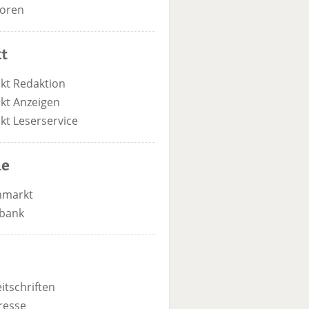
oren
t
kt Redaktion
kt Anzeigen
kt Leserservice
he
nmarkt
bank
itschriften
resse