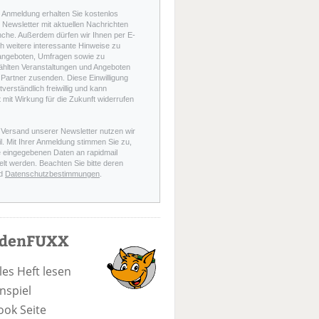
r Anmeldung erhalten Sie kostenlos
Newsletter mit aktuellen Nachrichten
nche. Außerdem dürfen wir Ihnen per E-
h weitere interessante Hinweise zu
angeboten, Umfragen sowie zu
hlten Veranstaltungen und Angeboten
Partner zusenden. Diese Einwilligung
stverständlich freiwillig und kann
t mit Wirkung für die Zukunft widerrufen
 Versand unserer Newsletter nutzen wir
l. Mit Ihrer Anmeldung stimmen Sie zu,
e eingegebenen Daten an rapidmail
elt werden. Beachten Sie bitte deren
d
Datenschutzbestimmungen
.
odenFUXX
les Heft lesen
nspiel
ook Seite