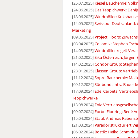
[25.07.2025]
Kiesel Bauchemie: Volkm
[24.06.2025]
Das Teppichwerk: Danijel
[18.06.2025]
Windmöller: Kukshausen 
[14.05.2025]
Swisspor Deutschland:
Marketing
[09.05.2025]
Project Floors: Zuwäch
[03.04.2025]
Collomix: Stephan Tsch
[14.03.2025]
Windmöller regelt Veran
[21.02.2025]
Sika Österreich: Jürgen 
[14.02.2025]
Condor Group: Stephan N
[23.01.2025]
Classen Group: Vertrieb
[11.12.2024]
Sopro Bauchemie: Malt
[09.12.2024]
Südbund: Intra Bauer le
[17.09.2024]
Edel Carpets: Vertriebs
Teppichwerke
[13.08.2024]
Enia Vertriebsgesellscha
[09.07.2024]
Forbo Flooring: René Au
[15.04.2024]
Stauf: Andreas Rabenste
[21.03.2024]
Parador strukturiert Ve
[06.02.2024]
Bostik: Heiko Schmidt l