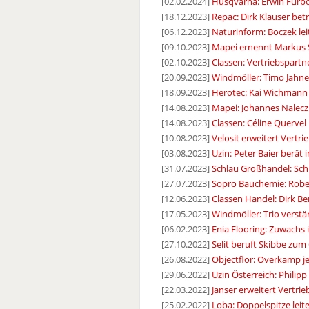
[02.02.2024]
Husqvarna: Erwin Fürbö
[18.12.2023]
Repac: Dirk Klauser bet
[06.12.2023]
Naturinform: Boczek lei
[09.10.2023]
Mapei ernennt Markus S
[02.10.2023]
Classen: Vertriebspart
[20.09.2023]
Windmöller: Timo Jahn
[18.09.2023]
Herotec: Kai Wichmann 
[14.08.2023]
Mapei: Johannes Nalecz 
[14.08.2023]
Classen: Céline Quervel
[10.08.2023]
Velosit erweitert Vertr
[03.08.2023]
Uzin: Peter Baier berät
[31.07.2023]
Schlau Großhandel: Sch
[27.07.2023]
Sopro Bauchemie: Rober
[12.06.2023]
Classen Handel: Dirk Be
[17.05.2023]
Windmöller: Trio verstä
[06.02.2023]
Enia Flooring: Zuwachs
[27.10.2022]
Selit beruft Skibbe zum
[26.08.2022]
Objectflor: Overkamp je
[29.06.2022]
Uzin Österreich: Philip
[22.03.2022]
Janser erweitert Vertri
[25.02.2022]
Loba: Doppelspitze leit