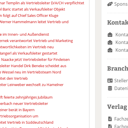
ar Templin als Vertriebsleiter D/A/CH verpflichtet
Spons
 Baric startet als Verkaufsleiter Objekt
folgt auf Chief Sales Officer Kluge
Kontak
 Werner Hammelmann leitet Vertrieb und
Konta
se im Innen- und Außendienst
ernek verantwortet Vertrieb und Marketing
Konta
twortlichkeiten im Vertrieb neu
Konta
Bangerl als Verkaufsleiter gestartet
aacke jetzt Vertriebsleiter für Findeisen
sleiter Handel Dirk Beneke scheidet aus
Branc
e Wessel neu im Vertriebsteam Nord
itet den Vertrieb
Stelle
leiter Leinweber wechselt zu Hamelner
Daten
ft feierte zehnjähriges Jubiläum
erbach neuer Vertriebsleiter
Verlag
iner berät in Bayern
rtriebsorganisation um
Fachze
eitet Vertrieb in Süddeutschland
Fachp