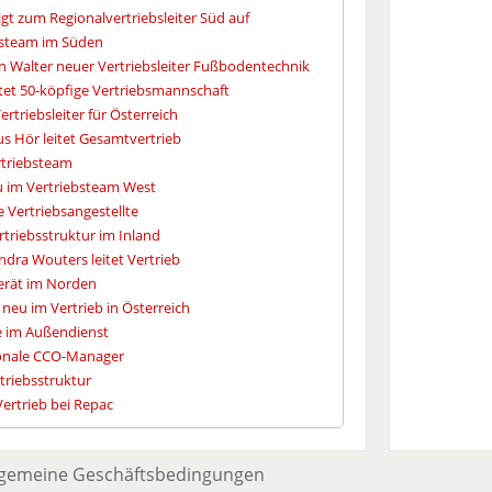
igt zum Regionalvertriebsleiter Süd auf
bsteam im Süden
n Walter neuer Vertriebsleiter Fußbodentechnik
itet 50-köpfige Vertriebsmannschaft
rtriebsleiter für Österreich
s Hör leitet Gesamtvertrieb
rtriebsteam
eu im Vertriebsteam West
e Vertriebsangestellte
triebsstruktur im Inland
dra Wouters leitet Vertrieb
erät im Norden
t neu im Vertrieb in Österreich
e im Außendienst
ionale CCO-Manager
triebsstruktur
Vertrieb bei Repac
lgemeine Geschäftsbedingungen