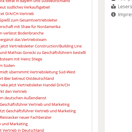
ck berät in Bayern und Süddeutschland
Lesers
reut südliches Verkaufsgebiet
tet D/A/CH-Vertrieb
Impre
pießl zum Gesamtvertriebsleiter
nerschaft mit Shaw für Nordamerika
en verlässt Bodenbranche
ergänzt das Vertriebsteam
jetzt Vertriebsleiter Construction/Building Line
 und Mathias Gorecki zu Geschäftsführern bestellt
iebsteam mit Heinz Stiege
 im Süden
midt übernimmt Vertriebsleitung Süd-West
t Bier betreut Ostdeutschland
neke jetzt Vertriebsleiter Handel D/A/CH
rkt den Vertrieb
 im deutschen Außendienst
 Geschäftsführer Vertrieb und Marketing
tzt Geschäftsführer Vertrieb und Marketing
p Reissecker neuer Fachberater
eb und Marketing
et Vertrieb in Deutschland