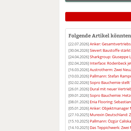
Folgende Artikel könnten 
[22.07.2026]
Anker: Gesamtvertriebs
[30.04.2026]
Sievert Baustoffe stärk
[24.04.2026]
Sharkgroup: Giuseppe Lo
[02.04.2026]
Interface: Rödenbeck j
[16.03.2026]
Austrotherm: Zwei Neu
[10.03.2026]
Pallmann: Stefan Rampr
[02.02.2026]
Sopro Bauchemie stellt 
[26.01.2026]
Dural mit neuer Vertrie
[09.01.2026]
Sopro Bauchemie: Hetze
[08.01.2026]
Enia Flooring: Sebasti
[05.01.2026]
Anker: Objektmanager M
[27.10.2025]
Murexin Deutschland: 
[15.10.2025]
Pallmann: Özgür Caliska
[14.10.2025]
Das Teppichwerk: Zwei 