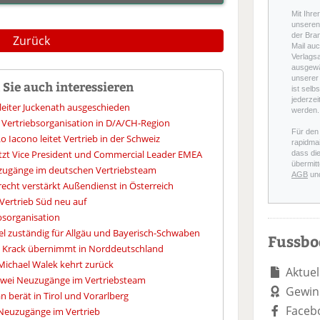
Mit Ihre
unseren 
der Bra
Zurück
Mail auc
Verlags
ausgewä
unserer 
Sie auch interessieren
ist selb
jederzei
leiter Juckenath ausgeschieden
werden.
t Vertriebsorganisation in D/A/CH-Region
Für den
 Iacono leitet Vertrieb in der Schweiz
rapidmai
etzt Vice President und Commercial Leader EMEA
dass di
übermitt
zugänge im deutschen Vertriebsteam
AGB
un
echt verstärkt Außendienst in Österreich
Vertrieb Süd neu auf
bsorganisation
l zuständig für Allgäu und Bayerisch-Schwaben
Fussb
an Krack übernimmt in Norddeutschland
ichael Walek kehrt zurück
Aktuel
Zwei Neuzugänge im Vertriebsteam
Gewin
n berät in Tirol und Vorarlberg
Faceb
Neuzugänge im Vertrieb