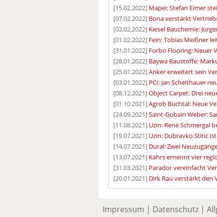
[15.02.2022]
Mapei: Stefan Eimer ste
[07.02.2022]
Bona verstärkt Vertrie
[02.02.2022]
Kiesel Bauchemie: Jürge
[01.02.2022]
Fein: Tobias Meißner le
[31.01.2022]
Forbo Flooring: Neuer Ve
[28.01.2022]
Baywa Baustoffe: Marku
[25.01.2022]
Anker erweitert sein Ve
[03.01.2022]
PCI: Jan Scheithauer n
[08.12.2021]
Object Carpet: Drei neu
[01.10.2021]
Agrob Buchtal: Neue Ver
[24.09.2021]
Saint-Gobain Weber: San
[11.08.2021]
Uzin: René Schmergal b
[19.07.2021]
Uzin: Dubravko Stitic is
[14.07.2021]
Dural: Zwei Neuzugäng
[13.07.2021]
Kährs ernennt vier reg
[31.03.2021]
Parador vereinfacht Ver
[20.01.2021]
Dirk Rau verstärkt den 
Impressum
|
Datenschutz
|
Al