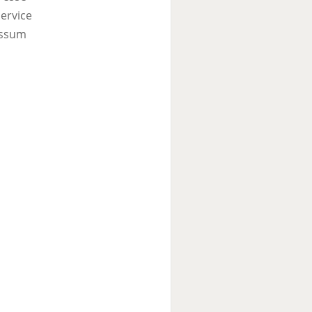
ervice
ssum