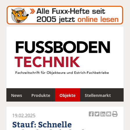
S
News
Produkte
Objekte
Stellenmarkt
u
c
h
19.02.2025
e
Ar
Ar
Ar
Ar
Ar
Stauf: Schnelle
ti
ti
ti
ti
ti