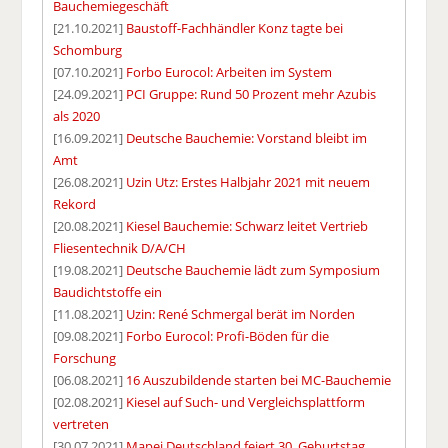
Bauchemiegeschäft
[21.10.2021]
Baustoff-Fachhändler Konz tagte bei
Schomburg
[07.10.2021]
Forbo Eurocol: Arbeiten im System
[24.09.2021]
PCI Gruppe: Rund 50 Prozent mehr Azubis
als 2020
[16.09.2021]
Deutsche Bauchemie: Vorstand bleibt im
Amt
[26.08.2021]
Uzin Utz: Erstes Halbjahr 2021 mit neuem
Rekord
[20.08.2021]
Kiesel Bauchemie: Schwarz leitet Vertrieb
Fliesentechnik D/A/CH
[19.08.2021]
Deutsche Bauchemie lädt zum Symposium
Baudichtstoffe ein
[11.08.2021]
Uzin: René Schmergal berät im Norden
[09.08.2021]
Forbo Eurocol: Profi-Böden für die
Forschung
[06.08.2021]
16 Auszubildende starten bei MC-Bauchemie
[02.08.2021]
Kiesel auf Such- und Vergleichsplattform
vertreten
[30.07.2021]
Mapei Deutschland feiert 30. Geburtstag