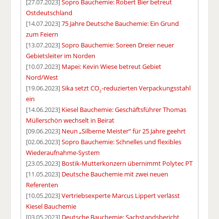
[27.07.2023]
Sopro Bauchemie: Robert Bier betreut
Ostdeutschland
[14.07.2023]
75 Jahre Deutsche Bauchemie: Ein Grund
zum Feiern
[13.07.2023]
Sopro Bauchemie: Soreen Dreier neuer
Gebietsleiter im Norden
[10.07.2023]
Mapei: Kevin Wiese betreut Gebiet
Nord/West
[19.06.2023]
Sika setzt CO
-reduzierten Verpackungsstahl
2
ein
[14.06.2023]
Kiesel Bauchemie: Geschäftsführer Thomas
Müllerschön wechselt in Beirat
[09.06.2023]
Neun „Silberne Meister“ für 25 Jahre geehrt
[02.06.2023]
Sopro Bauchemie: Schnelles und flexibles
Wiederaufnahme-System
[23.05.2023]
Bostik-Mutterkonzern übernimmt Polytec PT
[11.05.2023]
Deutsche Bauchemie mit zwei neuen
Referenten
[10.05.2023]
Vertriebsexperte Marcus Lippert verlässt
Kiesel Bauchemie
[03.05.2023]
Deutsche Bauchemie: Sachstandsbericht