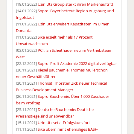
[18.01.2022]
Uzin Utz Group stärkt ihren Markenauftritt
[14.01.2022]
Sopro: Bayer betreut Region Augsburg und
Ingolstadt
[11.01.2022]
Uzin Utz erweitert Kapazitäten im Ulmer
Donautal
[11.01.2022]
Sika erzielt mehr als 17 Prozent
Umsatzwachstum
[03.01.2022]
PCI: Jan Scheithauer neu im Vertriebsteam
West
[22.12.2021]
Sopro: Profi-Akademie 2022 digital verfügbar
[30.11.2021]
Kiesel Bauchemie: Thomas Müllerschön
neuer Geschäftsführer
[30.11.2021]
Thomsit: Thorsten Zick neuer Technical
Business Development Manager
[26.11.2021]
Sopro Bauchemie: Über 1.000 Zuschauer
beim Profitag
[25.11.2021]
Deutsche Bauchemie: Deutliche
Preisanstiege sind unabwendbar
[15.11.2021]
Uzin Utz setzt Erfolgskurs fort
[11.11.2021]
Sika übernimmt ehemaliges BASF-