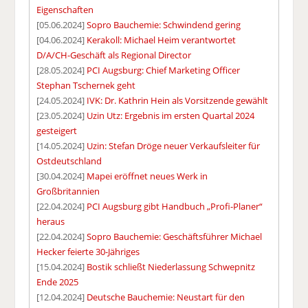
Eigenschaften
[05.06.2024]
Sopro Bauchemie: Schwindend gering
[04.06.2024]
Kerakoll: Michael Heim verantwortet
D/A/CH-Geschäft als Regional Director
[28.05.2024]
PCI Augsburg: Chief Marketing Officer
Stephan Tschernek geht
[24.05.2024]
IVK: Dr. Kathrin Hein als Vorsitzende gewählt
[23.05.2024]
Uzin Utz: Ergebnis im ersten Quartal 2024
gesteigert
[14.05.2024]
Uzin: Stefan Dröge neuer Verkaufsleiter für
Ostdeutschland
[30.04.2024]
Mapei eröffnet neues Werk in
Großbritannien
[22.04.2024]
PCI Augsburg gibt Handbuch „Profi-Planer“
heraus
[22.04.2024]
Sopro Bauchemie: Geschäftsführer Michael
Hecker feierte 30-Jähriges
[15.04.2024]
Bostik schließt Niederlassung Schwepnitz
Ende 2025
[12.04.2024]
Deutsche Bauchemie: Neustart für den