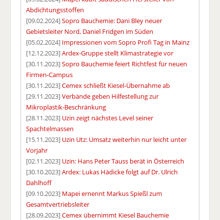
Abdichtungsstoffen
[09.02.2024]
Sopro Bauchemie: Dani Bley neuer
Gebietsleiter Nord, Daniel Fridgen im Süden
[05.02.2024]
Impressionen vom Sopro Profi Tag in Mainz
[12.12.2023]
Ardex-Gruppe stellt Klimastrategie vor
[30.11.2023]
Sopro Bauchemie feiert Richtfest für neuen
Firmen-Campus
[30.11.2023]
Cemex schließt Kiesel-Übernahme ab
[29.11.2023]
Verbände geben Hilfestellung zur
Mikroplastik-Beschränkung
[28.11.2023]
Uzin zeigt nächstes Level seiner
Spachtelmassen
[15.11.2023]
Uzin Utz: Umsatz weiterhin nur leicht unter
Vorjahr
[02.11.2023]
Uzin: Hans Peter Tauss berät in Österreich
[30.10.2023]
Ardex: Lukas Hädicke folgt auf Dr. Ulrich
Dahlhoff
[09.10.2023]
Mapei ernennt Markus Spießl zum
Gesamtvertriebsleiter
[28.09.2023]
Cemex übernimmt Kiesel Bauchemie