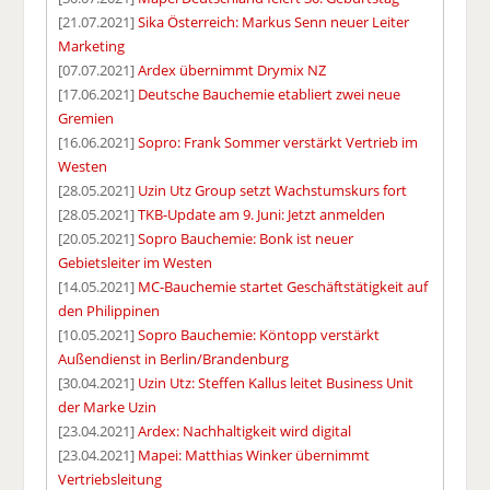
[21.07.2021]
Sika Österreich: Markus Senn neuer Leiter
Marketing
[07.07.2021]
Ardex übernimmt Drymix NZ
[17.06.2021]
Deutsche Bauchemie etabliert zwei neue
Gremien
[16.06.2021]
Sopro: Frank Sommer verstärkt Vertrieb im
Westen
[28.05.2021]
Uzin Utz Group setzt Wachstumskurs fort
[28.05.2021]
TKB-Update am 9. Juni: Jetzt anmelden
[20.05.2021]
Sopro Bauchemie: Bonk ist neuer
Gebietsleiter im Westen
[14.05.2021]
MC-Bauchemie startet Geschäftstätigkeit auf
den Philippinen
[10.05.2021]
Sopro Bauchemie: Köntopp verstärkt
Außendienst in Berlin/Brandenburg
[30.04.2021]
Uzin Utz: Steffen Kallus leitet Business Unit
der Marke Uzin
[23.04.2021]
Ardex: Nachhaltigkeit wird digital
[23.04.2021]
Mapei: Matthias Winker übernimmt
Vertriebsleitung