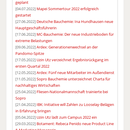
geplant
[04.07.2022]
Mapei Sommertour 2022 erfolgreich
gestartet
[27.06.2022]
Deutsche Bauchemie: Ina Hundhausen neue
Hauptgeschäftsführerin
[17.06.2022]
MC-Bauchemie: Der neue Industrieboden für
extreme Belastungen
[09.06.2022]
Ardex: Generationenwechsel an der
Pandomo-Spitze
[17.05.2022]
Uzin Utz verzeichnet Ergebnisrückgang im
ersten Quartal 2022
[12.05.2022]
Ardex: Fünf neue Mitarbeiter im Außendienst
[11.05.2022]
Sopro Bauchemie unterzeichnet Charta für
nachhaltiges Wirtschaften
[25.04.2022]
Fliesen-Nationalmannschaft trainierte bei
Sopro
[21.04.2022]
IBK: Initiative will Zahlen zu Looselay-Belägen
in Erfahrung bringen
[05.04.2022]
Uzin Utz lädt zum Campus 2022 ein
[29.03.2022]
Botament: Rebeca Penido neue Product Line
& Marketing Managerin