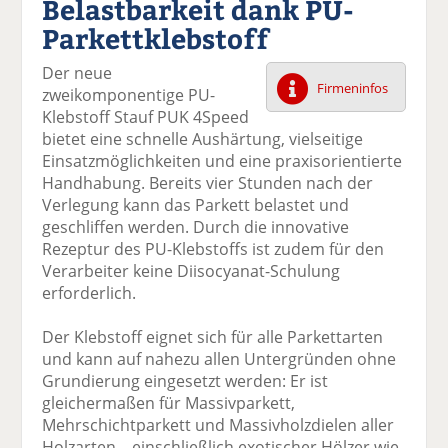
Belastbarkeit dank PU-
k
k
k
k
k
Parkettklebstoff
el
el
el
el
el
a
t
a
p
D
Der neue
uf
wi
uf
er
ru
Firmeninfos
zweikomponentige PU-
F
tt
Li
E
ck
Klebstoff Stauf PUK 4Speed
ac
er
n
m
e
bietet eine schnelle Aushärtung, vielseitige
e
n
k
ai
n
Einsatzmöglichkeiten und eine praxisorientierte
b
e
l
Handhabung. Bereits vier Stunden nach der
o
di
v
Verlegung kann das Parkett belastet und
o
n
er
geschliffen werden. Durch die innovative
k
te
se
Rezeptur des PU-Klebstoffs ist zudem für den
te
il
n
Verarbeiter keine Diisocyanat-Schulung
il
e
d
erforderlich.
e
n
e
n
n
Der Klebstoff eignet sich für alle Parkettarten
und kann auf nahezu allen Untergründen ohne
Grundierung eingesetzt werden: Er ist
gleichermaßen für Massivparkett,
Mehrschichtparkett und Massivholzdielen aller
Holzarten – einschließlich exotischer Hölzer wie