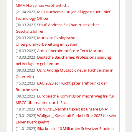
MMA-Harze neu veröffentlicht
[21.04.2023]
MC-Bauchemie: Dr. Jan Klügge neuer Chief
Technology Officer
[30.03.2023]
Stauf: Andreas Zinkhan zusätzlicher
Geschäftsführer
[20.03.2023]
Murexin: Ökologische
Untergrundvorbereitung im System
[16.03.2023]
Ardex übernimmt Score Tech Mortars
[13.03.2023]
Deutsche Bauchemie: Professionalisierung
bei Verfugern geht voran
[09.03.2023]
Uzin: Andrija Mutapcic neuer Fachberater in
Österreich
[15.02.2023]
BAU 2023 soll wichtigster Treffpunkt der
Branche sein
[09.02.2023]
Europäische Kommission macht Weg frei für
MBCC-Übernahme durch Sika
[19.01.2023]
Uzin Utz: „Nachhaltigkeit ist unsere DNA“
[13.01.2023]
Wolfgang Kiesel mit Parkett Star 2023 für sein
Lebenswerk geehrt
[11.01.2023]
Sika knackt 10 Milliarden Schweizer Franken-