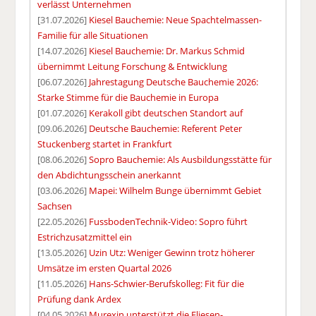
verlässt Unternehmen
[31.07.2026]
Kiesel Bauchemie: Neue Spachtelmassen-
Familie für alle Situationen
[14.07.2026]
Kiesel Bauchemie: Dr. Markus Schmid
übernimmt Leitung Forschung & Entwicklung
[06.07.2026]
Jahrestagung Deutsche Bauchemie 2026:
Starke Stimme für die Bauchemie in Europa
[01.07.2026]
Kerakoll gibt deutschen Standort auf
[09.06.2026]
Deutsche Bauchemie: Referent Peter
Stuckenberg startet in Frankfurt
[08.06.2026]
Sopro Bauchemie: Als Ausbildungsstätte für
den Abdichtungsschein anerkannt
[03.06.2026]
Mapei: Wilhelm Bunge übernimmt Gebiet
Sachsen
[22.05.2026]
FussbodenTechnik-Video: Sopro führt
Estrichzusatzmittel ein
[13.05.2026]
Uzin Utz: Weniger Gewinn trotz höherer
Umsätze im ersten Quartal 2026
[11.05.2026]
Hans-Schwier-Berufskolleg: Fit für die
Prüfung dank Ardex
[04.05.2026]
Murexin unterstützt die Fliesen-