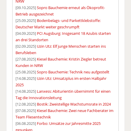
NRW
[09.10.2025]
Sopro Bauchemie erneut als Ökoprofit-
Betrieb ausgezeichnet
[25.09.2025]
Bodenbelags- und Parkettklebstoffe:
Deutscher Markt weiter geschrumpft
[04.09.2025]
PCI Augsburg: Insgesamt 18 Azubis starten
an drei Standorten
[02.09.2025]
Uzin Utz: Elf junge Menschen starten ins
Berufsleben
[27.08.2025]
Kiesel Bauchemie: Kristin Ziegler betreut
Kunden in NRW
[25.08.2025]
Sopro Bauchemie: Technik neu aufgestellt
[14.08.2025]
Uzin Utz: Umsatzplus im ersten Halbjahr
2025
[14.08.2025]
Lanxess: Abiturientin übernimmt für einen
Tag die Innovationsleitung
[12.08.2025]
Bostik: Zweistellige Wachstumsrate in 2024
[07.08.2025]
Kiesel Bauchemie: Zwei neue Fachberater im
Team Fliesentechnik
[06.08.2025]
Forbo: Umsätze zur Jahresmitte 2025
gesunken