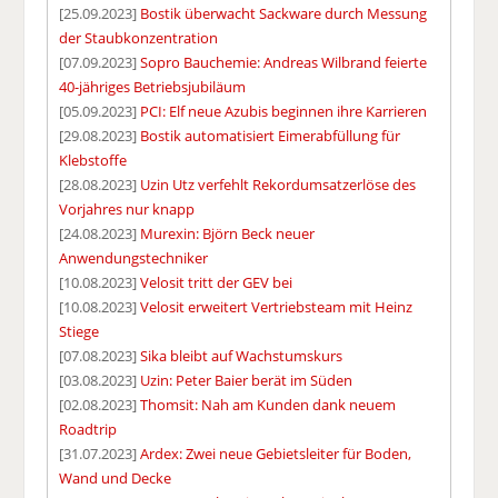
[25.09.2023]
Bostik überwacht Sackware durch Messung
der Staubkonzentration
[07.09.2023]
Sopro Bauchemie: Andreas Wilbrand feierte
40-jähriges Betriebsjubiläum
[05.09.2023]
PCI: Elf neue Azubis beginnen ihre Karrieren
[29.08.2023]
Bostik automatisiert Eimerabfüllung für
Klebstoffe
[28.08.2023]
Uzin Utz verfehlt Rekordumsatzerlöse des
Vorjahres nur knapp
[24.08.2023]
Murexin: Björn Beck neuer
Anwendungstechniker
[10.08.2023]
Velosit tritt der GEV bei
[10.08.2023]
Velosit erweitert Vertriebsteam mit Heinz
Stiege
[07.08.2023]
Sika bleibt auf Wachstumskurs
[03.08.2023]
Uzin: Peter Baier berät im Süden
[02.08.2023]
Thomsit: Nah am Kunden dank neuem
Roadtrip
[31.07.2023]
Ardex: Zwei neue Gebietsleiter für Boden,
Wand und Decke