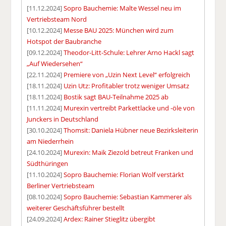
[11.12.2024]
Sopro Bauchemie: Malte Wessel neu im
Vertriebsteam Nord
[10.12.2024]
Messe BAU 2025: München wird zum
Hotspot der Baubranche
[09.12.2024]
Theodor-Litt-Schule: Lehrer Arno Hackl sagt
„Auf Wiedersehen“
[22.11.2024]
Premiere von „Uzin Next Level“ erfolgreich
[18.11.2024]
Uzin Utz: Profitabler trotz weniger Umsatz
[18.11.2024]
Bostik sagt BAU-Teilnahme 2025 ab
[11.11.2024]
Murexin vertreibt Parkettlacke und -öle von
Junckers in Deutschland
[30.10.2024]
Thomsit: Daniela Hübner neue Bezirksleiterin
am Niederrhein
[24.10.2024]
Murexin: Maik Ziezold betreut Franken und
Südthüringen
[11.10.2024]
Sopro Bauchemie: Florian Wolf verstärkt
Berliner Vertriebsteam
[08.10.2024]
Sopro Bauchemie: Sebastian Kammerer als
weiterer Geschäftsführer bestellt
[24.09.2024]
Ardex: Rainer Stieglitz übergibt