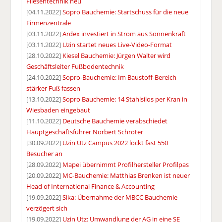
Fliesentechnik neu
[04.11.2022]
Sopro Bauchemie: Startschuss für die neue
Firmenzentrale
[03.11.2022]
Ardex investiert in Strom aus Sonnenkraft
[03.11.2022]
Uzin startet neues Live-Video-Format
[28.10.2022]
Kiesel Bauchemie: Jürgen Walter wird
Geschäftsleiter Fußbodentechnik
[24.10.2022]
Sopro-Bauchemie: Im Baustoff-Bereich
stärker Fuß fassen
[13.10.2022]
Sopro Bauchemie: 14 Stahlsilos per Kran in
Wiesbaden eingebaut
[11.10.2022]
Deutsche Bauchemie verabschiedet
Hauptgeschäftsführer Norbert Schröter
[30.09.2022]
Uzin Utz Campus 2022 lockt fast 550
Besucher an
[28.09.2022]
Mapei übernimmt Profilhersteller Profilpas
[20.09.2022]
MC-Bauchemie: Matthias Brenken ist neuer
Head of International Finance & Accounting
[19.09.2022]
Sika: Übernahme der MBCC Bauchemie
verzögert sich
[19.09.2022]
Uzin Utz: Umwandlung der AG in eine SE