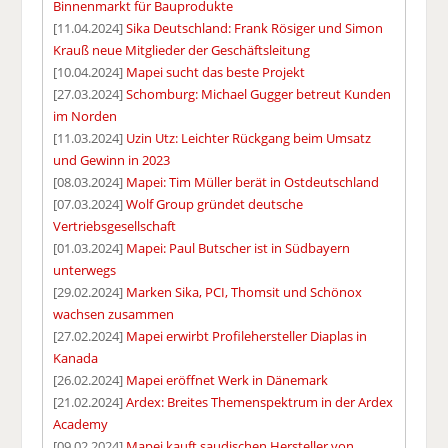
Binnenmarkt für Bauprodukte
[11.04.2024]
Sika Deutschland: Frank Rösiger und Simon
Krauß neue Mitglieder der Geschäftsleitung
[10.04.2024]
Mapei sucht das beste Projekt
[27.03.2024]
Schomburg: Michael Gugger betreut Kunden
im Norden
[11.03.2024]
Uzin Utz: Leichter Rückgang beim Umsatz
und Gewinn in 2023
[08.03.2024]
Mapei: Tim Müller berät in Ostdeutschland
[07.03.2024]
Wolf Group gründet deutsche
Vertriebsgesellschaft
[01.03.2024]
Mapei: Paul Butscher ist in Südbayern
unterwegs
[29.02.2024]
Marken Sika, PCI, Thomsit und Schönox
wachsen zusammen
[27.02.2024]
Mapei erwirbt Profilehersteller Diaplas in
Kanada
[26.02.2024]
Mapei eröffnet Werk in Dänemark
[21.02.2024]
Ardex: Breites Themenspektrum in der Ardex
Academy
[09.02.2024]
Mapei kauft saudischen Hersteller von