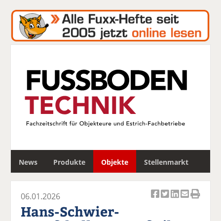
S
News
Produkte
Objekte
Stellenmarkt
u
c
h
06.01.2026
e
Ar
Ar
Ar
Ar
Ar
Hans-Schwier-
ti
ti
ti
ti
ti