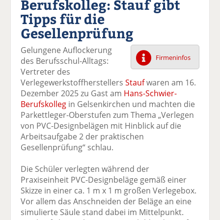
Berufskolleg: Stauf gibt
k
k
k
k
k
Tipps für die
el
el
el
el
el
a
t
a
p
D
Gesellenprüfung
uf
wi
uf
er
ru
F
tt
Li
E
ck
Gelungene Auflockerung
ac
er
n
m
e
Firmeninfos
des Berufsschul-Alltags:
e
n
k
ai
n
Vertreter des
b
e
l
Verlegewerkstoffherstellers
Stauf
waren am 16.
o
di
v
Dezember 2025 zu Gast am
Hans-Schwier-
o
n
er
Berufskolleg
in Gelsenkirchen und machten die
k
te
se
Parkettleger-Oberstufen zum Thema „Verlegen
te
il
n
von PVC-Designbelägen mit Hinblick auf die
il
e
d
Arbeitsaufgabe 2 der praktischen
e
n
e
Gesellenprüfung“ schlau.
n
n
Die Schüler verlegten während der
Praxiseinheit PVC-Designbeläge gemäß einer
Skizze in einer ca. 1 m x 1 m großen Verlegebox.
Vor allem das Anschneiden der Beläge an eine
simulierte Säule stand dabei im Mittelpunkt.