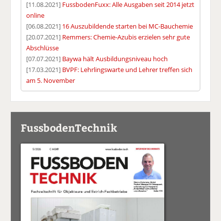
[11.08.2021]
FussbodenFuxx: Alle Ausgaben seit 2014 jetzt
online
[06.08.2021]
16 Auszubildende starten bei MC-Bauchemie
[20.07.2021]
Remmers: Chemie-Azubis erzielen sehr gute
Abschlüsse
[07.07.2021]
Baywa hält Ausbildungsniveau hoch
[17.03.2021]
BVPF: Lehrlingswarte und Lehrer treffen sich
am 5. November
FussbodenTechnik