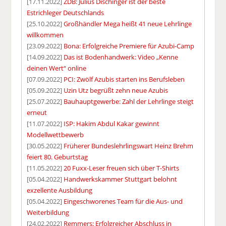
[17.11.2022]
ZDB: Julius Dischinger ist der beste
Estrichleger Deutschlands
[25.10.2022]
Großhändler Mega heißt 41 neue Lehrlinge
willkommen
[23.09.2022]
Bona: Erfolgreiche Premiere für Azubi-Camp
[14.09.2022]
Das ist Bodenhandwerk: Video „Kenne
deinen Wert“ online
[07.09.2022]
PCI: Zwölf Azubis starten ins Berufsleben
[05.09.2022]
Uzin Utz begrüßt zehn neue Azubis
[25.07.2022]
Bauhauptgewerbe: Zahl der Lehrlinge steigt
erneut
[11.07.2022]
ISP: Hakim Abdul Kakar gewinnt
Modellwettbewerb
[30.05.2022]
Früherer Bundeslehrlingswart Heinz Brehm
feiert 80. Geburtstag
[11.05.2022]
20 Fuxx-Leser freuen sich über T-Shirts
[05.04.2022]
Handwerkskammer Stuttgart belohnt
exzellente Ausbildung
[05.04.2022]
Eingeschworenes Team für die Aus- und
Weiterbildung
[24.02.2022]
Remmers: Erfolgreicher Abschluss in