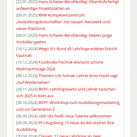
[22.01.2025]
Hans-Schwier-Berufskolleg: Oberstufe fertigt
aufwendige Projektplatten an
[09.01.2025]
RKW Kompetenzzentrum:
„Ausbildungsbotschafter“ mit neuem Netzwerk und
neuer Plattform
[08.01.2025]
Hans-Schwier-Berufskolleg: Sieben junge
Vorbilder geehrt
[16.12.2024]
Wego Vti: Rund 45 Lehrlinge erleben Estrich
hautnah
[16.12.2024]
FussbodenTechnik wünscht schöne
Weihnachtstage 2024
[09.12.2024]
Theodor-Litt-Schule: Lehrer Arno Hackl sagt
„Auf Wiedersehen“
[28.11.2024]
BVPF: Lehrlingswarte und Lehrer tauschen
sich 2025 in Köln aus
[30.10.2024]
BVPF: Workshop zum Ausbildungsmarketing
und zur Generation Z
[06.09.2024]
Uzin Utz heißt neue Talente willkommen
[06.09.2024]
PCI Augsburg: 15 neue Azubis starten ihre
Ausbildung
[20.08.2024]
Classen: 17 neue Lehrlinge an zwei