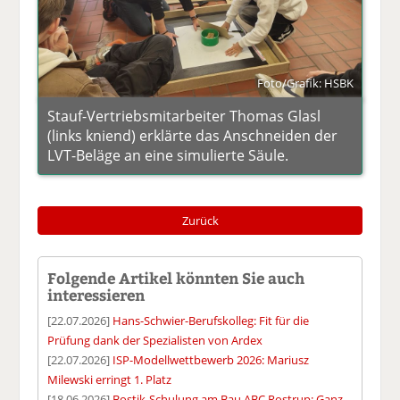
Foto/Grafik: HSBK
Stauf-Vertriebsmitarbeiter Thomas Glasl
(links kniend) erklärte das Anschneiden der
LVT-Beläge an eine simulierte Säule.
Zurück
Folgende Artikel könnten Sie auch
interessieren
[22.07.2026]
Hans-Schwier-Berufskolleg: Fit für die
Prüfung dank der Spezialisten von Ardex
[22.07.2026]
ISP-Modellwettbewerb 2026: Mariusz
Milewski erringt 1. Platz
[18.06.2026]
Bostik-Schulung am Bau ABC Rostrup: Ganz