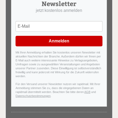
Newsletter
jetzt kostenlos anmelden
Anmelden
Mit Ihrer Anmeldung erhalten Sie kostenlos unseren Newsletter mit
aktuellen Nachrichten der Branche. Außerdem dürfen wir Ihnen per
E-Mail auch weitere interessante Hinweise zu Verlagsangeboten,
Umfragen sowie zu ausgewählten Veranstaltungen und Angeboten
unserer Partner zusenden. Diese Einwilligung ist selbstverständlich
freiwillig und kann jederzeit mit Wirkung für die Zukunft widerrufen
werden.
Für den Versand unserer Newsletter nutzen wir rapidmail. Mit Ihrer
Anmeldung stimmen Sie zu, dass die eingegebenen Daten an
rapidmail übermittelt werden. Beachten Sie bitte deren
AGB
und
Datenschutzbestimmungen
.