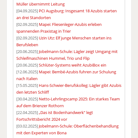
Müller übernimmt Leitung
[04.09.2025]
PCI Augsburg: Insgesamt 18 Azubis starten
an drei Standorten
[02.09.2025]
Mapei: Fliesenleger-Azubis erleben
spannenden Praxistag in Trier
[02.09.2025]
Uzin Utz: Elf junge Menschen starten ins
Berufsleben
[20.06.2025]
Jobelmann-Schule: Lägler zeigt Umgang mit
Schleifmaschinen Hummel, Trio und Flip
[20.06.2025]
Schlüter-Systems weiht AzubiBox ein
[12.06.2025]
Mapei: Bembé-Azubis fuhren zur Schulung
nach Italien
[15.05.2025]
Hans-Schwier-Berufskolleg: Lägler gibt Azubis
den letzten Schliff
[30.04.2025]
Netto-Lehrlingscamp 2025: Ein starkes Team
auf dem Brienzer Rothorn
[22.04.2025]
„Das ist Bodenhandwerk“ legt
Fortschrittsbericht 2024 vor
[03.02.2025]
Jobelmann-Schule: Oberflächenbehandlung
mit den Experten von Bona