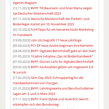
eigenes Magazin
[12.11.2023]
BVPF: Till Baumann und Arian Rama siegen
bei Deutscher Meisterschaft 2023
[07.11.2023]
Deutsche Meisterschaft der Parkett- und
Bodenleger startet am 10. November 2023
[02.10.2023]
Fünf Tipps für ein besseres Azubi-Marketing
im Handwerk
[19.09.2023]
Uzin Utz begrüßt 17 neue Lehrlinge
[05.09.2023]
PCI: Elf neue Azubis beginnen ihre Karrieren
[28.08.2023]
BVPF: Digitales Berichtsheft geht an den Start
[31.05.2023]
10 Jahre Initiative „Das ist Bodenhandwerk“
[07.03.2023]
BVPF: Grünes Licht für digitales Berichtsheft
[03.03.2023]
BVPF: Azubizahlen gehen um insgesamt 2,9
% zurück
[17.02.2023]
Girls’ Day 2023: Schnuppertag für die
Handwerkerinnen von morgen
[31.01.2023]
BVPF: Lehrlingswarte und Berufsschullehrer
tagen am 2. und 3. März 2023
[17.11.2022]
BVPF: Franz Dybek und Noel-Eric Gierich
erkämpfen sich den Bundessieg