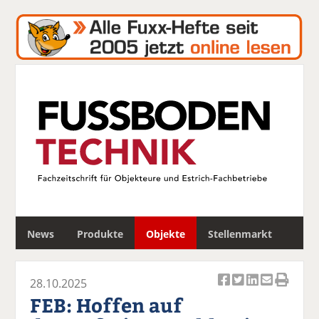
S
News
Produkte
Objekte
Stellenmarkt
u
c
h
28.10.2025
e
Ar
Ar
Ar
Ar
Ar
FEB: Hoffen auf
ti
ti
ti
ti
ti