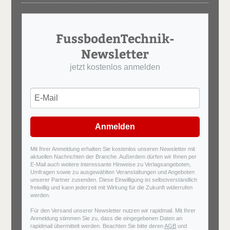
FussbodenTechnik-
Newsletter
jetzt kostenlos anmelden
Anmelden
Mit Ihrer Anmeldung erhalten Sie kostenlos unseren Newsletter mit
aktuellen Nachrichten der Branche. Außerdem dürfen wir Ihnen per
E-Mail auch weitere interessante Hinweise zu Verlagsangeboten,
Umfragen sowie zu ausgewählten Veranstaltungen und Angeboten
unserer Partner zusenden. Diese Einwilligung ist selbstverständlich
freiwillig und kann jederzeit mit Wirkung für die Zukunft widerrufen
werden.
Für den Versand unserer Newsletter nutzen wir rapidmail. Mit Ihrer
Anmeldung stimmen Sie zu, dass die eingegebenen Daten an
rapidmail übermittelt werden. Beachten Sie bitte deren
AGB
und