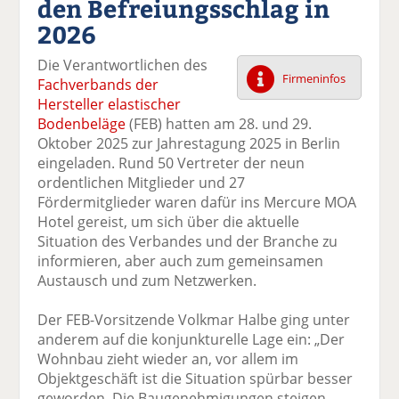
den Befreiungsschlag in
k
k
k
k
k
2026
el
el
el
el
el
a
t
a
p
D
Die Verantwortlichen des
uf
wi
uf
er
ru
Firmeninfos
Fachverbands der
F
tt
Li
E
ck
Hersteller elastischer
ac
er
n
m
e
Bodenbeläge
(FEB) hatten am 28. und 29.
e
n
k
ai
n
Oktober 2025 zur Jahrestagung 2025 in Berlin
b
e
l
eingeladen. Rund 50 Vertreter der neun
o
di
v
ordentlichen Mitglieder und 27
o
n
er
Fördermitglieder waren dafür ins Mercure MOA
k
te
se
Hotel gereist, um sich über die aktuelle
te
il
n
Situation des Verbandes und der Branche zu
il
e
d
informieren, aber auch zum gemeinsamen
e
n
e
Austausch und zum Netzwerken.
n
n
Der FEB-Vorsitzende Volkmar Halbe ging unter
anderem auf die konjunkturelle Lage ein: „Der
Wohnbau zieht wieder an, vor allem im
Objektgeschäft ist die Situation spürbar besser
geworden. Die Baugenehmigungen steigen