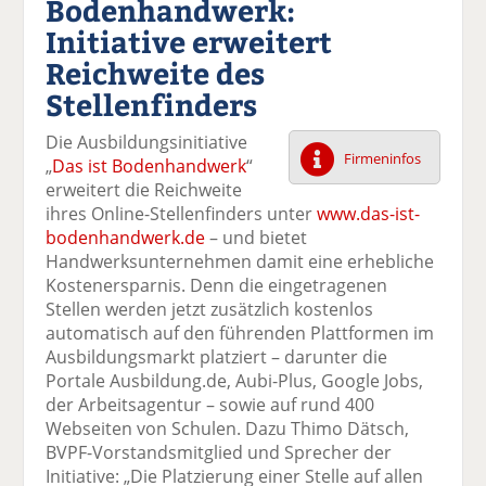
Bodenhandwerk:
k
k
k
k
k
Initiative erweitert
el
el
el
el
el
a
t
a
p
D
Reichweite des
uf
wi
uf
er
ru
Stellenfinders
F
tt
Li
E
ck
ac
er
n
m
e
Die Ausbildungsinitiative
e
n
k
ai
n
Firmeninfos
„
Das ist Bodenhandwerk
“
b
e
l
erweitert die Reichweite
o
di
v
ihres Online-Stellenfinders unter
www.das-ist-
o
n
er
bodenhandwerk.de
– und bietet
k
te
se
Handwerksunternehmen damit eine erhebliche
te
il
n
Kostenersparnis. Denn die eingetragenen
il
e
d
Stellen werden jetzt zusätzlich kostenlos
e
n
e
automatisch auf den führenden Plattformen im
n
n
Ausbildungsmarkt platziert – darunter die
Portale Ausbildung.de, Aubi-Plus, Google Jobs,
der Arbeitsagentur – sowie auf rund 400
Webseiten von Schulen. Dazu Thimo Dätsch,
BVPF-Vorstandsmitglied und Sprecher der
Initiative: „Die Platzierung einer Stelle auf allen