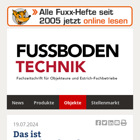
S
News
Produkte
Objekte
Stellenmarkt
u
c
h
19.07.2024
e
Ar
Ar
Ar
Ar
Ar
Das ist
ti
ti
ti
ti
ti