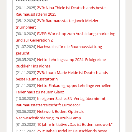
[20.11.2025]
ZVR: Nina Thiele ist Deutschlands beste
Raumausstatterin 2025
[05.12.2024]
ZVR: Raumausstatter Janek Metzler
triumphiert
[30.10.2024]
BVPF: Workshop zum Ausbildungsmarketing
und zur Generation Z
[31.07.2024]
Nachwuchs für die Raumausstattung
gesucht
[08.05.2024]
Netto-Lehrlingscamp 2024: Erfolgreiche
Rückkehr ins Klöntal
[21.11.2023]
ZVR: Laura-Marie Heide ist Deutschlands
beste Raumausstatterin
[01.11.2023]
Netto-Einkaufsgruppe: Lehrlinge verhelfen
Ferienhaus zu neuem Glanz
[10.08.2023]
In eigener Sache: SN-Verlag übernimmt
Raumausstatterzeitschrift Eurodecor
[30.06.2023]
Netzwerk Boden: Optimale
Nachwuchsförderung im Azubi-Camp
[31.05.2023]
10 Jahre Initiative „Das ist Bodenhandwerk“
[17.11.2022]
ZVR: Rahel Dörfel ist Deutschlands beste