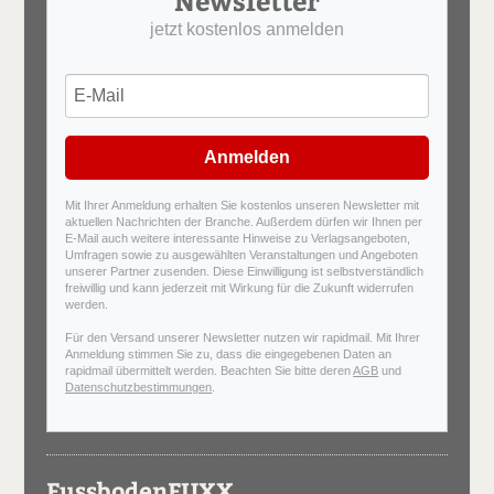
jetzt kostenlos anmelden
Anmelden
Mit Ihrer Anmeldung erhalten Sie kostenlos unseren Newsletter mit
aktuellen Nachrichten der Branche. Außerdem dürfen wir Ihnen per
E-Mail auch weitere interessante Hinweise zu Verlagsangeboten,
Umfragen sowie zu ausgewählten Veranstaltungen und Angeboten
unserer Partner zusenden. Diese Einwilligung ist selbstverständlich
freiwillig und kann jederzeit mit Wirkung für die Zukunft widerrufen
werden.
Für den Versand unserer Newsletter nutzen wir rapidmail. Mit Ihrer
Anmeldung stimmen Sie zu, dass die eingegebenen Daten an
rapidmail übermittelt werden. Beachten Sie bitte deren
AGB
und
Datenschutzbestimmungen
.
FussbodenFUXX