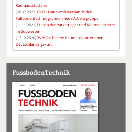
Raumausstatterin
[06.07.2022]
BVPF: Handwerksverbände der
Fußbodentechnik gründen neue Arbeitsgruppe
[11.11.2021]
Fusion der Parkettleger und Raumausstatter
im Südwesten
[17.12.2020]
ZVR: Die besten Raumausstatterinnen
Deutschlands gekürt
FussbodenTechnik