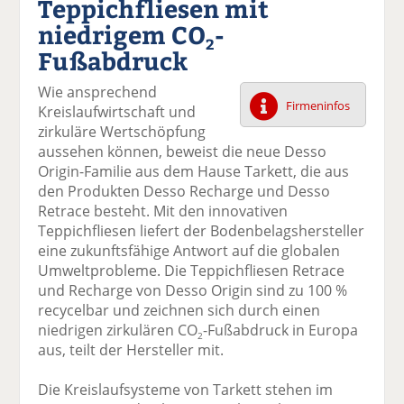
Teppichfliesen mit
k
k
k
k
k
niedrigem CO
-
el
el
el
el
el
2
a
t
a
p
D
Fußabdruck
uf
wi
uf
er
ru
F
tt
Li
E
ck
Wie ansprechend
ac
er
n
m
e
Firmeninfos
Kreislaufwirtschaft und
e
n
k
ai
n
zirkuläre Wertschöpfung
b
e
l
aussehen können, beweist die neue Desso
o
di
v
Origin-Familie aus dem Hause Tarkett, die aus
o
n
er
den Produkten Desso Recharge und Desso
k
te
se
Retrace besteht. Mit den innovativen
te
il
n
Teppichfliesen liefert der Bodenbelagshersteller
il
e
d
eine zukunftsfähige Antwort auf die globalen
e
n
e
Umweltprobleme. Die Teppichfliesen Retrace
n
n
und Recharge von Desso Origin sind zu 100 %
recycelbar und zeichnen sich durch einen
niedrigen zirkulären CO
-Fußabdruck in Europa
2
aus, teilt der Hersteller mit.
Die Kreislaufsysteme von Tarkett stehen im