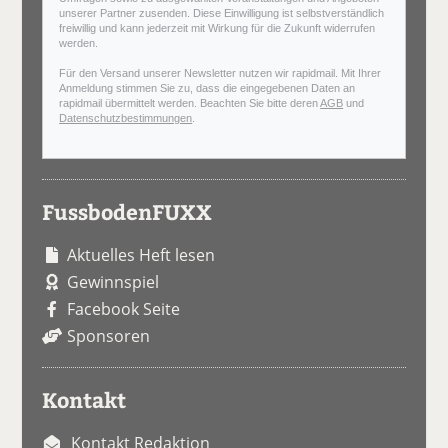
unserer Partner zusenden. Diese Einwilligung ist selbstverständlich
freiwillig und kann jederzeit mit Wirkung für die Zukunft widerrufen
werden.
Für den Versand unserer Newsletter nutzen wir rapidmail. Mit Ihrer
Anmeldung stimmen Sie zu, dass die eingegebenen Daten an
rapidmail übermittelt werden. Beachten Sie bitte deren
AGB
und
Datenschutzbestimmungen
.
FussbodenFUXX
Aktuelles Heft lesen
Gewinnspiel
Facebook Seite
Sponsoren
Kontakt
Kontakt Redaktion