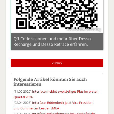
Foto/Grafik: SN-Verlag
QR-Code scannen und mehr über Desso
Recharge und Desso Retrace erfahren.
Zurück
Folgende Artikel könnten Sie auch
interessieren
[11.05.2026]
Interface meldet zweistelliges Plus im ersten
Quartal 2026
[02.04.2026]
Interface: Rödenbeck jetzt Vice President
und Commercial Leader EMEA
[04.03.2026]
Interface: Rekordumsatz im Geschäftsjahr