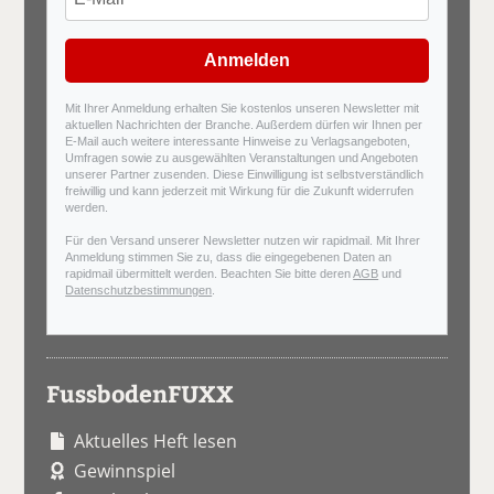
Anmelden
Mit Ihrer Anmeldung erhalten Sie kostenlos unseren Newsletter mit
aktuellen Nachrichten der Branche. Außerdem dürfen wir Ihnen per
E-Mail auch weitere interessante Hinweise zu Verlagsangeboten,
Umfragen sowie zu ausgewählten Veranstaltungen und Angeboten
unserer Partner zusenden. Diese Einwilligung ist selbstverständlich
freiwillig und kann jederzeit mit Wirkung für die Zukunft widerrufen
werden.
Für den Versand unserer Newsletter nutzen wir rapidmail. Mit Ihrer
Anmeldung stimmen Sie zu, dass die eingegebenen Daten an
rapidmail übermittelt werden. Beachten Sie bitte deren
AGB
und
Datenschutzbestimmungen
.
FussbodenFUXX
Aktuelles Heft lesen
Gewinnspiel