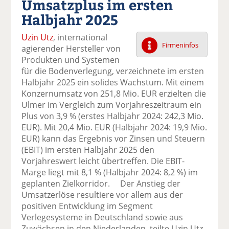
Umsatzplus im ersten
k
k
k
k
k
Halbjahr 2025
el
el
el
el
el
a
t
a
p
D
Uzin Utz
, international
uf
wi
uf
er
ru
Firmeninfos
agierender Hersteller von
F
tt
Li
E
ck
Produkten und Systemen
ac
er
n
m
e
für die Bodenverlegung, verzeichnete im ersten
e
n
k
ai
n
Halbjahr 2025 ein solides Wachstum. Mit einem
b
e
l
Konzernumsatz von 251,8 Mio. EUR erzielten die
o
di
v
Ulmer im Vergleich zum Vorjahreszeitraum ein
o
n
er
Plus von 3,9 % (erstes Halbjahr 2024: 242,3 Mio.
k
te
se
EUR). Mit 20,4 Mio. EUR (Halbjahr 2024: 19,9 Mio.
te
il
n
EUR) kann das Ergebnis vor Zinsen und Steuern
il
e
d
(EBIT) im ersten Halbjahr 2025 den
e
n
e
Vorjahreswert leicht übertreffen. Die EBIT-
n
n
Marge liegt mit 8,1 % (Halbjahr 2024: 8,2 %) im
geplanten Zielkorridor. Der Anstieg der
Umsatzerlöse resultiere vor allem aus der
positiven Entwicklung im Segment
Verlegesysteme in Deutschland sowie aus
Zuwächsen in den Niederlanden, teilte Uzin Utz