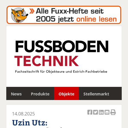
S
News
Produkte
Objekte
Stellenmarkt
u
c
h
14.08.2025
e
Ar
Ar
Ar
Ar
Ar
Uzin Utz:
ti
ti
ti
ti
ti