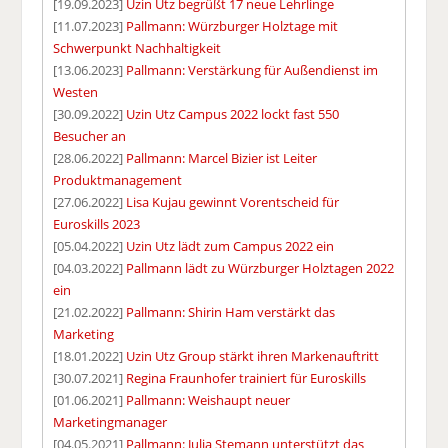
[19.09.2023]
Uzin Utz begrüßt 17 neue Lehrlinge
[11.07.2023]
Pallmann: Würzburger Holztage mit
Schwerpunkt Nachhaltigkeit
[13.06.2023]
Pallmann: Verstärkung für Außendienst im
Westen
[30.09.2022]
Uzin Utz Campus 2022 lockt fast 550
Besucher an
[28.06.2022]
Pallmann: Marcel Bizier ist Leiter
Produktmanagement
[27.06.2022]
Lisa Kujau gewinnt Vorentscheid für
Euroskills 2023
[05.04.2022]
Uzin Utz lädt zum Campus 2022 ein
[04.03.2022]
Pallmann lädt zu Würzburger Holztagen 2022
ein
[21.02.2022]
Pallmann: Shirin Ham verstärkt das
Marketing
[18.01.2022]
Uzin Utz Group stärkt ihren Markenauftritt
[30.07.2021]
Regina Fraunhofer trainiert für Euroskills
[01.06.2021]
Pallmann: Weishaupt neuer
Marketingmanager
[04.05.2021]
Pallmann: Julia Stemann unterstützt das