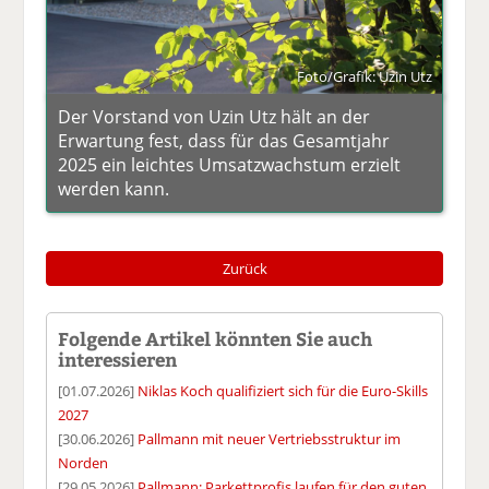
Foto/Grafik: Uzin Utz
Der Vorstand von Uzin Utz hält an der
Erwartung fest, dass für das Gesamtjahr
2025 ein leichtes Umsatzwachstum erzielt
werden kann.
Zurück
Folgende Artikel könnten Sie auch
interessieren
[01.07.2026]
Niklas Koch qualifiziert sich für die Euro-Skills
2027
[30.06.2026]
Pallmann mit neuer Vertriebsstruktur im
Norden
[29.05.2026]
Pallmann: Parkettprofis laufen für den guten