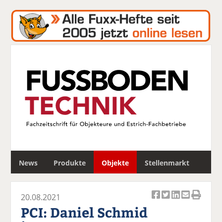
S
News
Produkte
Objekte
Stellenmarkt
u
c
h
20.08.2021
e
Ar
Ar
Ar
Ar
Ar
PCI: Daniel Schmid
ti
ti
ti
ti
ti