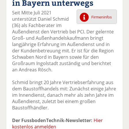
in Bayern unterwegs
k
k
k
k
k
el
el
el
el
el
Seit Mitte Juli 2021
a
t
a
p
D
Firmeninfos
unterstützt Daniel Schmid
uf
wi
uf
er
ru
(36) als Fachberater im
F
tt
Li
E
ck
Außendienst den Vertrieb bei PCI. Der gelernte
ac
er
n
m
e
Groß- und Außenhandelskaufmann bringt
e
n
k
ai
n
langjährige Erfahrung im Außendienst und in
b
e
l
der Kundenbetreuung mit. Er ist für die Region
o
di
v
Schwaben Nord in Bayern sowie für den
o
n
er
Großraum Ingolstadt zuständig und berichtet
k
te
se
an Andreas Rösch.
te
il
n
il
e
d
Schmid bringt 20 Jahre Vertriebserfahrung aus
e
n
e
dem Baustoffhandels mit: Zunächst einige Jahre
n
n
im Innendienst, danach mehr als zehn Jahre im
Außendienst, zuletzt bei einem großen
Baustoffhändler.
Der FussbodenTechnik-Newsletter:
Hier
kostenlos anmelden