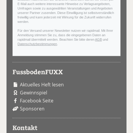
E-Mail auch weitere interessante Hinweise zu Verlagsangeboten,
Umfragen sowie zu ausgewählten Veranstaltungen und Angeboten
unserer Partner zusenden. Diese Einwilligung ist selbstverständlich
freiwillig und kann jederzeit mit Wirkung für die Zukunft widerrufen
werden.
Für den Versand unserer Newsletter nutzen wir rapidmail. Mit Ihrer
Anmeldung stimmen Sie zu, dass die eingegebenen Daten an
rapidmail übermittelt werden. Beachten Sie bitte deren
AGB
und
Datenschutzbestimmungen
.
FussbodenFUXX
Aktuelles Heft lesen
Gewinnspiel
Facebook Seite
Sponsoren
Kontakt