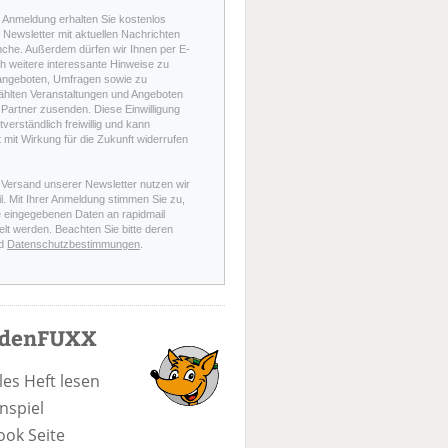
r Anmeldung erhalten Sie kostenlos
Newsletter mit aktuellen Nachrichten
nche. Außerdem dürfen wir Ihnen per E-
h weitere interessante Hinweise zu
angeboten, Umfragen sowie zu
hlten Veranstaltungen und Angeboten
Partner zusenden. Diese Einwilligung
stverständlich freiwillig und kann
t mit Wirkung für die Zukunft widerrufen
 Versand unserer Newsletter nutzen wir
l. Mit Ihrer Anmeldung stimmen Sie zu,
e eingegebenen Daten an rapidmail
elt werden. Beachten Sie bitte deren
d
Datenschutzbestimmungen
.
odenFUXX
les Heft lesen
nspiel
ook Seite