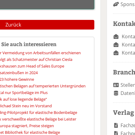
Spons
Kontak
Zurück
Konta
Sie auch interessieren
Konta
Konta
ur Vermeidung von Arbeitsunfällen erschienen
gt als Schatzmeister auf Christian Ciesla
kshausen zum Head of Sales Europe
Branc
msatzeinbußen in 2024
023 höhere Gewinne
Stelle
stischen Belägen auf temperierten Untergründen
tal nur Sportbeläge im Plus
Daten
rk auf lose liegende Beläge“
ichael Stein neu im Vorstand
Verlag
ling-Pilotprojekt für elastische Bodenbeläge
k verschweißte elastische Beläge bei Leister
Fachze
ropa stagniert, Preise steigen
t Bibliothek für elastische Beläge
Fachp