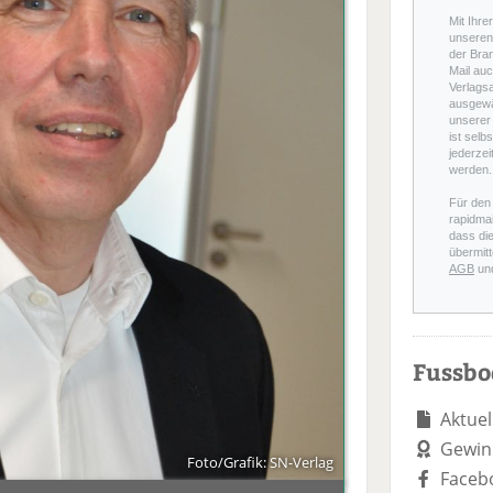
Mit Ihre
unseren 
der Bra
Mail auc
Verlags
ausgewä
unserer 
ist selb
jederzei
werden.
Für den
rapidmai
dass di
übermitt
AGB
un
Fussb
Aktuel
Gewin
Foto/Grafik: SN-Verlag
Faceb