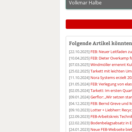
Volkmar Halbe
Folgende Artikel könnten 
[22.10.2025]
FEB: Neuer Leitfaden z
[10.04.2025]
FEB: Dieter Overkamp fol
[07.03.2025]
Windmöller ernennt Ku
[25.02.2025]
Tarkett mit leichten U
[11.10.2024]
Nora Systems erzielt 2
[31.05.2024]
FEB: Verlegung von ela
[02.05.2024]
Tarkett: Im ersten Quar
[09.01.2024]
Gerflor: „Wir setzen sta
[04.12.2023]
FEB: Bernd Greve und M
[09.10.2023]
Lotter + Liebherr: Recyc
[22.09.2023]
FEB-Arbeitskreis Techni
[22.02.2023]
Bodenbelagsabsatz in Eu
[24.01.2023]
Neue FEB-Webseite biete