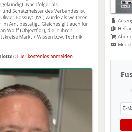
te
il
n
ngekündigt. Nachfolger als
il
e
d
er und Schatzmeister des Verbandes ist
e
n
e
 Olivier Bossuyt (IVC) wurde als weiterer
n
n
Auszug
 im Amt bestätigt. Gleiches gilt auch für
Heftar
n Wolff (Objectflor), die in ihren
Abon
eitskreise Markt + Wissen bzw. Technik
Media
letter:
Hier kostenlos anmelden
Fu
j