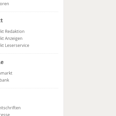
oren
t
kt Redaktion
kt Anzeigen
kt Leserservice
he
nmarkt
bank
itschriften
resse