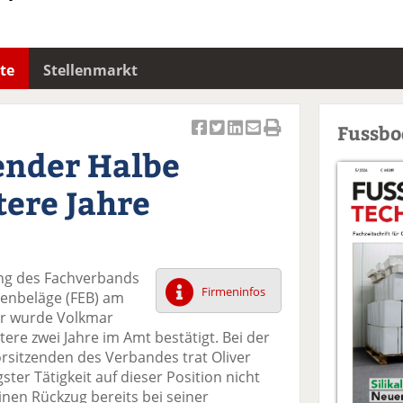
te
Stellenmarkt
Fussb
Ar
Ar
Ar
Ar
Ar
ender Halbe
ti
ti
ti
ti
ti
k
k
k
k
k
tere Jahre
el
el
el
el
el
a
t
a
p
D
uf
wi
uf
er
ru
F
tt
Li
E
ck
ng des Fachverbands
ac
er
n
m
e
Firmeninfos
denbeläge (FEB) am
e
n
k
ai
n
er wurde Volkmar
b
e
l
tere zwei Jahre im Amt bestätigt. Bei der
o
di
v
rsitzenden des Verbandes trat Oliver
o
n
er
ster Tätigkeit auf dieser Position nicht
k
te
se
inen Rückzug bereits bei seiner