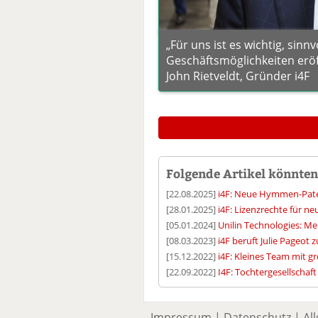
„Für uns ist es wichtig, sinn
Geschäftsmöglichkeiten eröf
John Rietveldt, Gründer i4F
Folgende Artikel könnten 
[22.08.2025]
i4F: Neue Hymmen-Paten
[28.01.2025]
i4F: Lizenzrechte für 
[05.01.2024]
Unilin Technologies: Me
[08.03.2023]
i4F beruft Julie Pageot
[15.12.2022]
i4F: Kleines Team mit 
[22.09.2022]
I4F: Tochtergesellschaf
Impressum
|
Datenschutz
|
Al