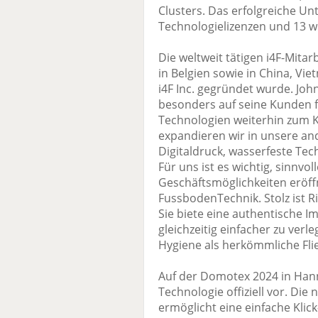
Clusters. Das erfolgreiche U
Technologielizenzen und 13 we
Die weltweit tätigen i4F-Mita
in Belgien sowie in China, Vi
i4F Inc. gegründet wurde. John 
besonders auf seine Kunden fo
Technologien weiterhin zum Ke
expandieren wir in unsere an
Digitaldruck, wasserfeste Te
Für uns ist es wichtig, sinnvol
Geschäftsmöglichkeiten eröff
FussbodenTechnik. Stolz ist R
Sie biete eine authentische Im
gleichzeitig einfacher zu verl
Hygiene als herkömmliche Fli
Auf der Domotex 2024 in Hanno
Technologie offiziell vor. Di
ermöglicht eine einfache Klic