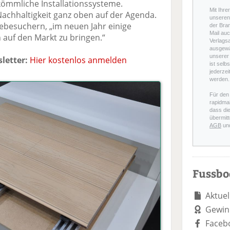
rkömmliche Installationssysteme.
Mit Ihre
chhaltigkeit ganz oben auf der Agenda.
unseren 
ebesuchern, „im neuen Jahr einige
der Bra
Mail auc
auf den Markt zu bringen.“
Verlags
ausgewä
unserer 
letter:
Hier kostenlos anmelden
ist selb
jederzei
werden.
Für den
rapidmai
dass di
übermitt
AGB
un
Fussb
Aktuel
Gewin
Faceb