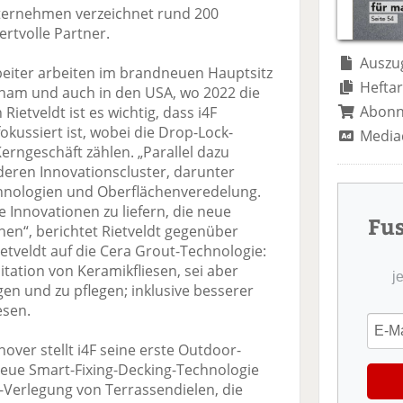
te
il
n
nternehmen verzeichnet rund 200
il
e
d
rtvolle Partner.
e
n
e
n
n
Auszug
rbeiter arbeiten im brandneuen Hauptsitz
Heftar
etnam und auch in den USA, wo 2022 die
Abon
Rietveldt ist es wichtig, dass i4F
kussiert ist, wobei die Drop-Lock-
Media
rngeschäft zählen. „Parallel dazu
deren Innovationscluster, darunter
chnologien und Oberflächenveredelung.
le Innovationen zu liefern, die neue
Fu
nen“, berichtet Rietveldt gegenüber
ietveldt auf die Cera Grout-Technologie:
itation von Keramikfliesen, sei aber
j
egen und zu pflegen; inklusive besserer
esen.
ver stellt i4F seine erste Outdoor-
e neue Smart-Fixing-Decking-Technologie
k-Verlegung von Terrassendielen, die