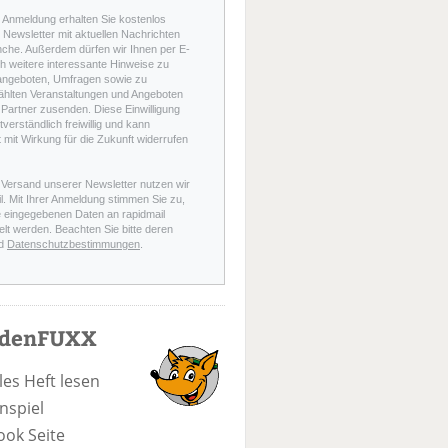
r Anmeldung erhalten Sie kostenlos
Newsletter mit aktuellen Nachrichten
nche. Außerdem dürfen wir Ihnen per E-
h weitere interessante Hinweise zu
angeboten, Umfragen sowie zu
hlten Veranstaltungen und Angeboten
Partner zusenden. Diese Einwilligung
stverständlich freiwillig und kann
t mit Wirkung für die Zukunft widerrufen
 Versand unserer Newsletter nutzen wir
l. Mit Ihrer Anmeldung stimmen Sie zu,
e eingegebenen Daten an rapidmail
elt werden. Beachten Sie bitte deren
d
Datenschutzbestimmungen
.
odenFUXX
les Heft lesen
nspiel
ook Seite