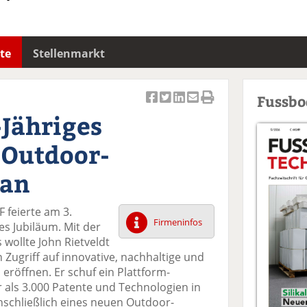
te
Stellenmarkt
Fussb
Ar
Ar
Ar
Ar
Ar
-Jähriges
ti
ti
ti
ti
ti
k
k
k
k
k
 Outdoor-
el
el
el
el
el
a
t
a
p
D
 an
uf
wi
uf
er
ru
F
tt
Li
E
ck
F feierte am 3.
ac
er
n
m
e
Firmeninfos
s Jubiläum. Mit der
e
n
k
ai
n
ollte John Rietveldt
b
e
l
Zugriff auf innovative, nachhaltige und
o
di
v
 eröffnen. Er schuf ein Plattform-
o
n
er
 als 3.000 Patente und Technologien in
k
te
se
inschließlich eines neuen Outdoor-