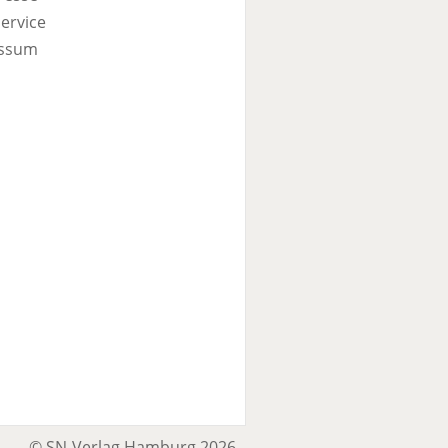
ervice
ssum
© SN-Verlag Hamburg 2026