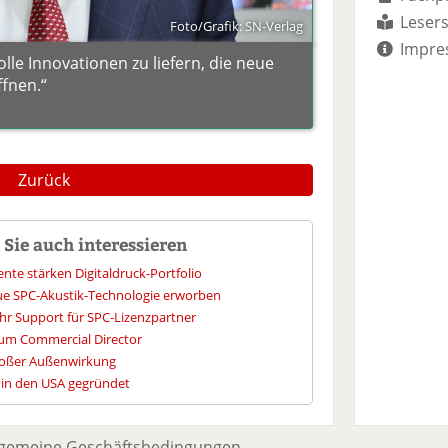
Lesers
Foto/Grafik: SN-Verlag
Impre
volle Innovationen zu liefern, die neue
fnen.“
Zurück
Sie auch interessieren
te stärken Digitaldruck-Portfolio
neue SPC-Akustik-Technologie erworben
hr Support für SPC-Lizenzpartner
 zum Commercial Director
großer Außenwirkung
t in den USA gegründet
lgemeine Geschäftsbedingungen