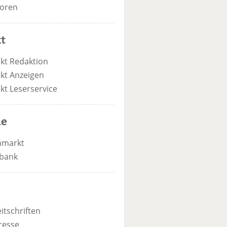
oren
t
kt Redaktion
kt Anzeigen
kt Leserservice
he
nmarkt
bank
itschriften
resse