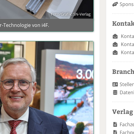
Spons
Foto/Grafik: SN-Verlag
Kontak
or-Technologie von i4F.
Konta
Konta
Konta
Branc
Stelle
Daten
Verlag
Fachze
Fachp