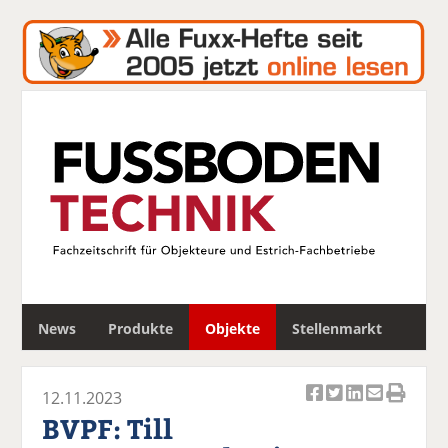
S
News
Produkte
Objekte
Stellenmarkt
u
c
h
12.11.2023
e
Ar
Ar
Ar
Ar
Ar
BVPF: Till
ti
ti
ti
ti
ti