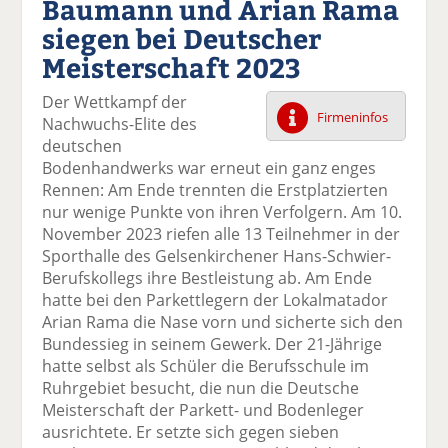
Baumann und Arian Rama
k
k
k
k
k
siegen bei Deutscher
el
el
el
el
el
a
t
a
p
D
Meisterschaft 2023
uf
wi
uf
er
ru
F
tt
Li
E
ck
Der Wettkampf der
ac
er
n
m
e
Firmeninfos
Nachwuchs-Elite des
e
n
k
ai
n
deutschen
b
e
l
Bodenhandwerks war erneut ein ganz enges
o
di
v
Rennen: Am Ende trennten die Erstplatzierten
o
n
er
nur wenige Punkte von ihren Verfolgern. Am 10.
k
te
se
November 2023 riefen alle 13 Teilnehmer in der
te
il
n
Sporthalle des Gelsenkirchener Hans-Schwier-
il
e
d
Berufskollegs ihre Bestleistung ab. Am Ende
e
n
e
hatte bei den Parkettlegern der Lokalmatador
n
n
Arian Rama die Nase vorn und sicherte sich den
Bundessieg in seinem Gewerk. Der 21-Jährige
hatte selbst als Schüler die Berufsschule im
Ruhrgebiet besucht, die nun die Deutsche
Meisterschaft der Parkett- und Bodenleger
ausrichtete. Er setzte sich gegen sieben