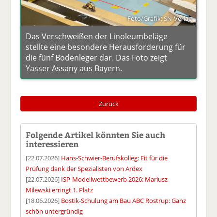
Foto/Grafik: SN-Verlag
Das Verschweißen der Linoleumbeläge
stellte eine besondere Herausforderung für
die fünf Bodenleger dar. Das Foto zeigt
Yasser Assany aus Bayern.
Zurück
Folgende Artikel könnten Sie auch
interessieren
[22.07.2026]
Hans-Schwier-Berufskolleg: Fit für die
Prüfung dank der Spezialisten von Ardex
[22.07.2026]
ISP-Modellwettbewerb 2026: Mariusz
Milewski erringt 1. Platz
[18.06.2026]
Bostik-Schulung am Bau ABC Rostrup: Ganz
schön untergründig