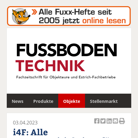
S
News
Produkte
Objekte
Stellenmarkt
u
c
h
03.04.2023
e
Ar
Ar
Ar
Ar
Ar
i4F: Alle
ti
ti
ti
ti
ti