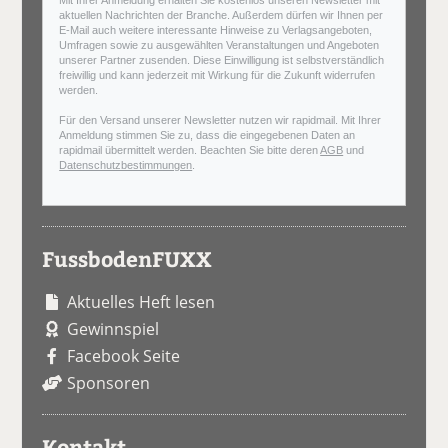
Mit Ihrer Anmeldung erhalten Sie kostenlos unseren Newsletter mit
aktuellen Nachrichten der Branche. Außerdem dürfen wir Ihnen per
E-Mail auch weitere interessante Hinweise zu Verlagsangeboten,
Umfragen sowie zu ausgewählten Veranstaltungen und Angeboten
unserer Partner zusenden. Diese Einwilligung ist selbstverständlich
freiwillig und kann jederzeit mit Wirkung für die Zukunft widerrufen
werden.
Für den Versand unserer Newsletter nutzen wir rapidmail. Mit Ihrer
Anmeldung stimmen Sie zu, dass die eingegebenen Daten an
rapidmail übermittelt werden. Beachten Sie bitte deren
AGB
und
Datenschutzbestimmungen
.
FussbodenFUXX
Aktuelles Heft lesen
Gewinnspiel
Facebook Seite
Sponsoren
Kontakt