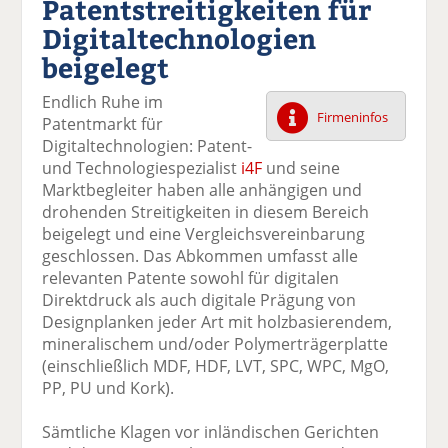
Patentstreitigkeiten für
k
k
k
k
k
Digitaltechnologien
el
el
el
el
el
a
t
a
p
D
beigelegt
uf
wi
uf
er
ru
F
tt
Li
E
ck
Endlich Ruhe im
ac
er
n
m
e
Firmeninfos
Patentmarkt für
e
n
k
ai
n
Digitaltechnologien: Patent-
b
e
l
und Technologiespezialist
i4F
und seine
o
di
v
Marktbegleiter haben alle anhängigen und
o
n
er
drohenden Streitigkeiten in diesem Bereich
k
te
se
beigelegt und eine Vergleichsvereinbarung
te
il
n
geschlossen. Das Abkommen umfasst alle
il
e
d
relevanten Patente sowohl für digitalen
e
n
e
Direktdruck als auch digitale Prägung von
n
n
Designplanken jeder Art mit holzbasierendem,
mineralischem und/oder Polymerträgerplatte
(einschließlich MDF, HDF, LVT, SPC, WPC, MgO,
PP, PU und Kork).
Sämtliche Klagen vor inländischen Gerichten