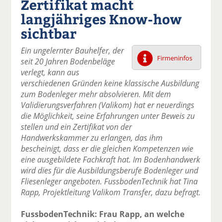
Zertifikat macht
k
k
k
k
k
langjähriges Know-how
el
el
el
el
el
a
t
a
p
D
sichtbar
uf
wi
uf
er
ru
F
tt
Li
E
ck
Ein ungelernter Bauhelfer, der
ac
er
n
m
e
Firmeninfos
seit 20 Jahren Bodenbeläge
e
n
k
ai
n
verlegt, kann aus
b
e
l
verschiedenen Gründen keine klassische Ausbildung
o
di
v
zum Bodenleger mehr absolvieren. Mit dem
o
n
er
Validierungsverfahren (Valikom) hat er neuerdings
k
te
se
die Möglichkeit, seine Erfahrungen unter Beweis zu
te
il
n
stellen und ein Zertifikat von der
il
e
d
Handwerkskammer zu erlangen, das ihm
e
n
e
bescheinigt, dass er die gleichen Kompetenzen wie
n
n
eine ausgebildete Fachkraft hat. Im Bodenhandwerk
wird dies für die Ausbildungsberufe Bodenleger und
Fliesenleger angeboten. FussbodenTechnik hat Tina
Rapp, Projektleitung Valikom Transfer, dazu befragt.
FussbodenTechnik: Frau Rapp, an welche