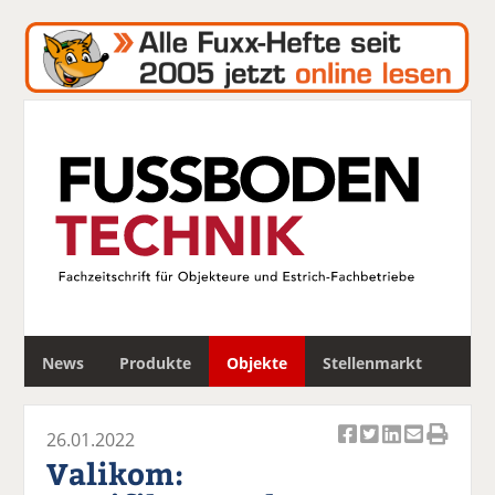
S
News
Produkte
Objekte
Stellenmarkt
u
c
h
26.01.2022
e
Ar
Ar
Ar
Ar
Ar
Valikom:
ti
ti
ti
ti
ti