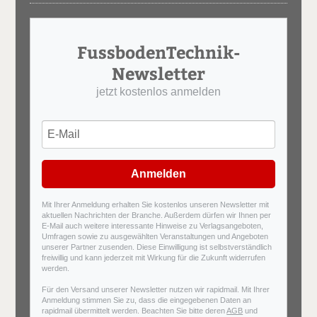
FussbodenTechnik-
Newsletter
jetzt kostenlos anmelden
Anmelden
Mit Ihrer Anmeldung erhalten Sie kostenlos unseren Newsletter mit
aktuellen Nachrichten der Branche. Außerdem dürfen wir Ihnen per
E-Mail auch weitere interessante Hinweise zu Verlagsangeboten,
Umfragen sowie zu ausgewählten Veranstaltungen und Angeboten
unserer Partner zusenden. Diese Einwilligung ist selbstverständlich
freiwillig und kann jederzeit mit Wirkung für die Zukunft widerrufen
werden.
Für den Versand unserer Newsletter nutzen wir rapidmail. Mit Ihrer
Anmeldung stimmen Sie zu, dass die eingegebenen Daten an
rapidmail übermittelt werden. Beachten Sie bitte deren
AGB
und