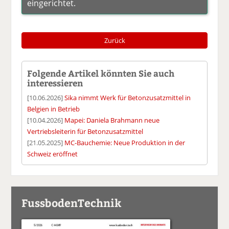
eingerichtet.
Zurück
Folgende Artikel könnten Sie auch
interessieren
[10.06.2026]
Sika nimmt Werk für Betonzusatzmittel in
Belgien in Betrieb
[10.04.2026]
Mapei: Daniela Brahmann neue
Vertriebsleiterin für Betonzusatzmittel
[21.05.2025]
MC-Bauchemie: Neue Produktion in der
Schweiz eröffnet
FussbodenTechnik