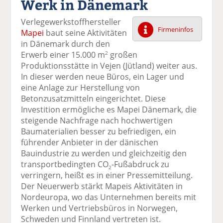
Werk in Dänemark
k
k
k
k
k
el
el
el
el
el
Verlegewerkstoffhersteller
a
t
a
p
D
Firmeninfos
Mapei
baut seine Aktivitäten
uf
wi
uf
er
ru
in Dänemark durch den
F
tt
Li
E
ck
Erwerb einer 15.000 m
großen
2
ac
er
n
m
e
Produktionsstätte in Vejen (Jütland) weiter aus.
e
n
k
ai
n
In dieser werden neue Büros, ein Lager und
b
e
l
eine Anlage zur Herstellung von
o
di
v
Betonzusatzmitteln eingerichtet. Diese
o
n
er
Investition ermögliche es Mapei Dänemark, die
k
te
se
steigende Nachfrage nach hochwertigen
te
il
n
Baumaterialien besser zu befriedigen, ein
il
e
d
führender Anbieter in der dänischen
e
n
e
Bauindustrie zu werden und gleichzeitig den
n
n
transportbedingten CO
-Fußabdruck zu
2
verringern, heißt es in einer Pressemitteilung.
Der Neuerwerb stärkt Mapeis Aktivitäten in
Nordeuropa, wo das Unternehmen bereits mit
Werken und Vertriebsbüros in Norwegen,
Schweden und Finnland vertreten ist.