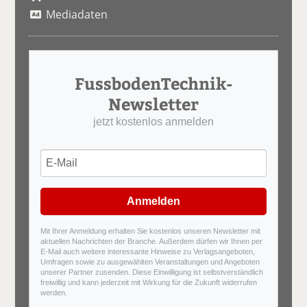
Mediadaten
FussbodenTechnik-
Newsletter
jetzt kostenlos anmelden
Anmelden
Mit Ihrer Anmeldung erhalten Sie kostenlos unseren Newsletter mit
aktuellen Nachrichten der Branche. Außerdem dürfen wir Ihnen per
E-Mail auch weitere interessante Hinweise zu Verlagsangeboten,
Umfragen sowie zu ausgewählten Veranstaltungen und Angeboten
unserer Partner zusenden. Diese Einwilligung ist selbstverständlich
freiwillig und kann jederzeit mit Wirkung für die Zukunft widerrufen
werden.