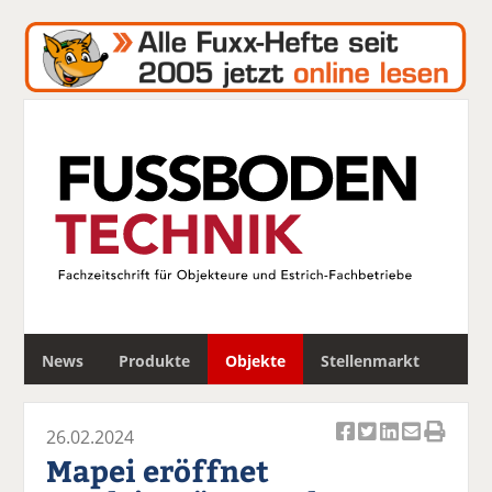
S
News
Produkte
Objekte
Stellenmarkt
u
c
h
26.02.2024
e
Ar
Ar
Ar
Ar
Ar
Mapei eröffnet
ti
ti
ti
ti
ti