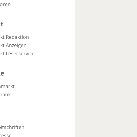
oren
t
kt Redaktion
kt Anzeigen
kt Leserservice
he
nmarkt
bank
itschriften
resse