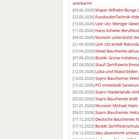
anerkannt
[03.06.2026]
Mapei: Wilhelm Bunge 
[22.05.2026]
FussbodenTechnik-Video
[13.05.2026]
Uzin Utz: Weniger Gewi
[11.05.2026]
Hans-Schwier-Berufskoll
[04.05.2026]
Murexin unterstützt di
[21.04.2026]
Uzin Utz erzielt Rekord
[15.04.2026]
Kiesel Bauchemie aktual
[07.04.2026]
Bostik: Grüne Initiative
[07.04.2026]
Stauf: Zertifizierte Emis
[12.03.2026]
Loba und Wakol bilden
[13.02.2026]
Sopro Bauchemie: Weich
[12.02.2026]
PCI entwickelt Sanieru
[02.02.2026]
Sopro Niederlande: A
[02.02.2026]
Sopro Bauchemie stellt 
[21.01.2026]
Murexin: Michael Heim 
[09.01.2026]
Sopro Bauchemie: Hetze
[17.12.2025]
Deutsche Bauchemie: N
[17.12.2025]
Bostik: Zertifikatssc
[16.12.2025]
Sika übernimmt schwedi