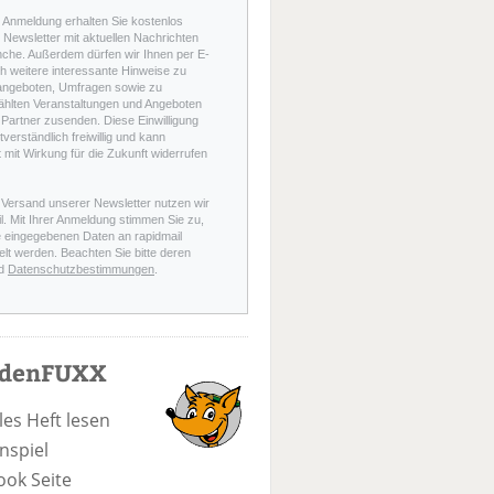
r Anmeldung erhalten Sie kostenlos
Newsletter mit aktuellen Nachrichten
nche. Außerdem dürfen wir Ihnen per E-
h weitere interessante Hinweise zu
angeboten, Umfragen sowie zu
hlten Veranstaltungen und Angeboten
Partner zusenden. Diese Einwilligung
stverständlich freiwillig und kann
t mit Wirkung für die Zukunft widerrufen
 Versand unserer Newsletter nutzen wir
l. Mit Ihrer Anmeldung stimmen Sie zu,
e eingegebenen Daten an rapidmail
elt werden. Beachten Sie bitte deren
d
Datenschutzbestimmungen
.
odenFUXX
les Heft lesen
nspiel
ook Seite