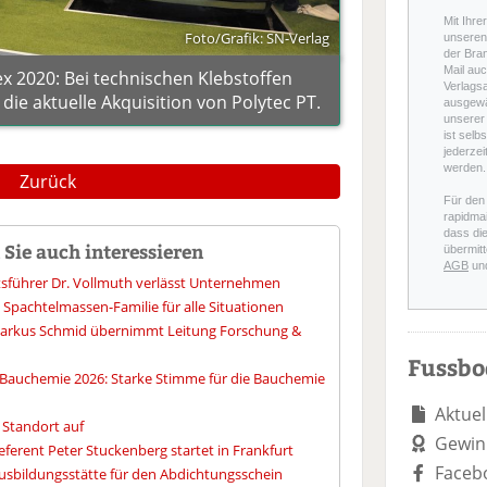
Mit Ihre
Foto/Grafik: SN-Verlag
unseren 
der Bra
Mail auc
x 2020: Bei technischen Klebstoffen
Verlags
ie aktuelle Akquisition von Polytec PT.
ausgewä
unserer 
ist selb
jederzei
werden.
Zurück
Für den
rapidmai
dass di
Sie auch interessieren
übermitt
AGB
un
tsführer Dr. Vollmuth verlässt Unternehmen
Spachtelmassen-Familie für alle Situationen
 Markus Schmid übernimmt Leitung Forschung &
Fussb
Bauchemie 2026: Starke Stimme für die Bauchemie
Aktuel
 Standort auf
Gewin
ferent Peter Stuckenberg startet in Frankfurt
Faceb
usbildungsstätte für den Abdichtungsschein