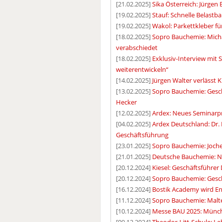
[21.02.2025]
Sika Österreich: Jürgen 
[19.02.2025]
Stauf: Schnelle Belastb
[19.02.2025]
Wakol: Parkettkleber 
[18.02.2025]
Sopro Bauchemie: Micha
verabschiedet
[18.02.2025]
Exklusiv-Interview mit 
weiterentwickeln“
[14.02.2025]
Jürgen Walter verlässt 
[13.02.2025]
Sopro Bauchemie: Gesch
Hecker
[12.02.2025]
Ardex: Neues Seminarpr
[04.02.2025]
Ardex Deutschland: Dr.
Geschäftsführung
[23.01.2025]
Sopro Bauchemie: Joch
[21.01.2025]
Deutsche Bauchemie: Ne
[20.12.2024]
Kiesel: Geschäftsführer 
[20.12.2024]
Sopro Bauchemie: Gesch
[16.12.2024]
Bostik Academy wird End
[11.12.2024]
Sopro Bauchemie: Malt
[10.12.2024]
Messe BAU 2025: Münch