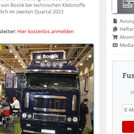
te
il
n
von Bostik bei technischen Klebstoffe
il
e
d
lich im zweiten Quartal 2023
e
n
e
n
n
Auszug
Heftar
letter:
Hier kostenlos anmelden
Abon
Media
Fu
j