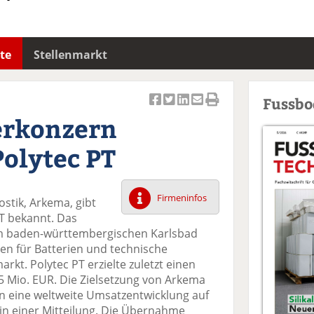
te
Stellenmarkt
Fussb
Ar
Ar
Ar
Ar
Ar
erkonzern
ti
ti
ti
ti
ti
k
k
k
k
k
olytec PT
el
el
el
el
el
a
t
a
p
D
uf
wi
uf
er
ru
Firmeninfos
ostik, Arkema, gibt
F
tt
Li
E
ck
T bekannt. Das
ac
er
n
m
e
m baden-württembergischen Karlsbad
e
n
k
ai
n
en für Batterien und technische
b
e
l
arkt. Polytec PT erzielte zuletzt einen
o
di
v
5 Mio. EUR. Die Zielsetzung von Arkema
o
n
er
en eine weltweite Umsatzentwicklung auf
k
te
se
 in einer Mitteilung. Die Übernahme