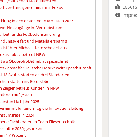
 von gesunkenen Materialkosten
Lesers
Sachverständigenseminar mit Fokus
Impre
wicklung in den ersten neun Monaten 2025
Zwei Neuzugänge im Vertriebsteam
rkeit für die Fußbodensanierung
ndungsvielfalt und Materialersparnis
äftsführer Michael Heim scheidet aus
Lukas Lukuc betreut NRW
 als Ökoprofit-Betrieb ausgezeichnet
ttklebstoffe: Deutscher Markt weiter geschrumpft
t 18 Azubis starten an drei Standorten
schen starten ins Berufsleben
in Ziegler betreut Kunden in NRW
ik neu aufgestellt
 ersten Halbjahr 2025
bernimmt für einen Tag die Innovationsleitung
chstumsrate in 2024
 neue Fachberater im Team Fliesentechnik
resmitte 2025 gesunken
um 4,7 Prozent