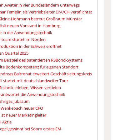
an Awater in vier Bundesländern unterwegs
ar Templin als Vertriebsleiter D/A/CH verpflichtet
 Kleine-Hohmann betreut Großraum Münster
hlt neuen Vorstand in Hamburg
e in der Anwendungstechnik
team startet im Norden
duktion in der Schweiz eröffnet
en Quartal 2025
 am Beispiel des patentierten R3Bond-Systems
elte Bodenkompetenz für eigenen Standort
dreas Baltronat erweitert Geschäftsleitungskreis
li startet mit deutschlandweiter Tour
echnik erleben, Wissen vertiefen
erantwortet die Anwendungstechnik
jähriges Jubiläum
 Wenkebach neuer CFO
ist neuer Marketingleiter
i Aktie
hlegel gewinnt bei Sopro erstes EM-