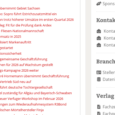
Spons
übernimmt Gebiet Sachsen
: Sopro führt Estrichzusatzmittel ein
Kontak
nn trotz höherer Umsätze im ersten Quartal 2026
eg: Fit für die Prüfung dank Ardex
Konta
e Fliesen-Nationalmannschaft
umsatz in 2025
Konta
isiert Markenauftritt
Konta
 gestartet
sionssicherheit
 gemeinsame Geschäftsführung
Branc
en für 2026 auf Wachstum gestellt
ngs-Kampagne 2026 weiter
Stelle
ndré Hornemann übernimmt Geschäftsführung
Daten
Vertrieb Süd neu auf
führt deutsche Tochtergesellschaft
l zuständig für Allgäu und Bayerisch-Schwaben
Verlag
euer Verfuger-Workshop im Februar 2026
hulungen zum Wiederaufnahmesystem R3Bond
Fachze
schen Mörtelhersteller Finja
Fachp