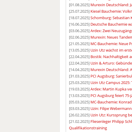
[01.08.2025]
Murexin Deutschland: J
[25.07.2025]
Kiesel Bauchemie: Volkm
[18.07.2025]
Schomburg: Sebastian
[16.06.2025]
Deutsche Bauchemie wä
[03.06.2025]
Ardex: Zwei Neuzugäng
[02.06.2025]
Murexin: Neues Tandem
[21.05.2025]
MC-Bauchemie: Neue Pro
[13.05.2025]
Uzin Utz wächst im erst
[22.04.2025]
Bostik: Nachhaltigkeit
[22.04.2025]
Uzin & Arturo: Gebünd
[14.04.2025]
Murexin Deutschland: An
[31.03.2025]
PCI Augsburg: Sanierbul
[25.03.2025]
Uzin Utz Campus 2025: T
[19.03.2025]
Ardex: Martin Kupka v
[13.03.2025]
PCI Augsburg feiert 75-
[05.03.2025]
MC-Bauchemie: Konrad
[03.03.2025]
Uzin: Filipe Webermann 
[26.02.2025]
Uzin Utz: Kurssprung be
[21.02.2025]
Fliesenleger Philipp Sc
Qualifikationstraining