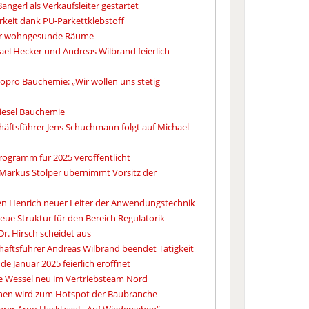
Bangerl als Verkaufsleiter gestartet
arkeit dank PU-Parkettklebstoff
für wohngesunde Räume
el Hecker und Andreas Wilbrand feierlich
Sopro Bauchemie: „Wir wollen uns stetig
Kiesel Bauchemie
äftsführer Jens Schuchmann folgt auf Michael
ogramm für 2025 veröffentlicht
 Markus Stolper übernimmt Vorsitz der
en Henrich neuer Leiter der Anwendungstechnik
ue Struktur für den Bereich Regulatorik
Dr. Hirsch scheidet aus
äftsführer Andreas Wilbrand beendet Tätigkeit
e Januar 2025 feierlich eröffnet
e Wessel neu im Vertriebsteam Nord
en wird zum Hotspot der Baubranche