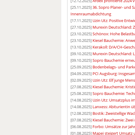
[12.12.2025]
Ardex profitierte 2024
[25.11.2025]
36. Sopro Planer- und 
Innenraumabdichtung
[17.11.2025]
Uzin Utz: Positive Ent
[27.10.2025]
Murexin Deutschland: 
[23.10.2025]
Schönox: Hohe Belastba
[23.10.2025]
Kiesel Bauchemie: Anwe
[13.10.2025]
Kerakoll: D/A/CH-Gesch
[09.10.2025]
Murexin Deutschland: 
[09.10.2025]
Sopro Bauchemie erneut
[25.09.2025]
Bodenbelags- und Parke
[04.09.2025]
PCI Augsburg: Insgesam
[02.09.2025]
Uzin Utz: Elf junge Men
[27.08.2025]
Kiesel Bauchemie: Krist
[25.08.2025]
Sopro Bauchemie: Techn
[14.08.2025]
Uzin Utz: Umsatzplus im
[14.08.2025]
Lanxess: Abiturientin ü
[12.08.2025]
Bostik: Zweistellige Wa
[07.08.2025]
Kiesel Bauchemie: Zwei
[06.08.2025]
Forbo: Umsätze zur Jah
[01.08.2025]
Mapei steigert Umsatz 