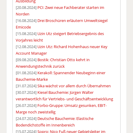
Ausbildung
[20.08.2024]
PCI: Zwei neue Fachberater starten im
Norden
[16.08.2024]
Drei Broschüren erläutern Umweltsiegel
Emicode
[15.08.2024]
Uzin Utz steigert Betriebsergebnis des
Vorjahres leicht
[12.08.2024]
Uzin Utz: Richard Hohenhaus neuer Key
Account Manager
[09.08.2024]
Bostik: Christian Otto kehrt in
Anwendungstechnik zurück
[01.08.2024]
Kerakoll: Spannender Neubeginn einer
Bauchemie-Marke
[31.07.2024]
Sika wächst vor allem durch Übernahmen
[30.07.2024]
Kiesel Bauchemie: Jürgen Walter
verantwortlich für Vertriebs- und Geschäftsentwicklung
[26.07.2024]
Forbo-Gruppe: Umsatz gesunken, EBIT-
Marge noch zweistellig
[24.07.2024]
Deutsche Bauchemie: Elastische
Bodendichstoffe im Innenbereich
[15.07.2024]
Sopro: Nico Fuß neuer Gebietsleiter im