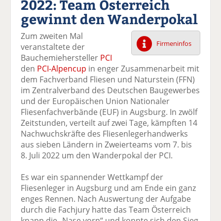
2022: Team Österreich
k
k
k
k
k
gewinnt den Wanderpokal
el
el
el
el
el
a
t
a
p
D
Zum zweiten Mal
uf
wi
uf
er
ru
Firmeninfos
veranstaltete der
F
tt
Li
E
ck
Bauchemiehersteller
PCI
ac
er
n
m
e
den
PCI-Alpencup
in enger Zusammenarbeit mit
e
n
k
ai
n
dem Fachverband Fliesen und Naturstein (FFN)
b
e
l
im Zentralverband des Deutschen Baugewerbes
o
di
v
und der Europäischen Union Nationaler
o
n
er
Fliesenfachverbände (EUF) in Augsburg. In zwölf
k
te
se
Zeitstunden, verteilt auf zwei Tage, kämpften 14
te
il
n
Nachwuchskräfte des Fliesenlegerhandwerks
il
e
d
aus sieben Ländern in Zweierteams vom 7. bis
e
n
e
8. Juli 2022 um den Wanderpokal der PCI.
n
n
Es war ein spannender Wettkampf der
Fliesenleger in Augsburg und am Ende ein ganz
enges Rennen. Nach Auswertung der Aufgabe
durch die Fachjury hatte das Team Österreich
knapp die „Nase vorn“ und konnte sich den Sieg