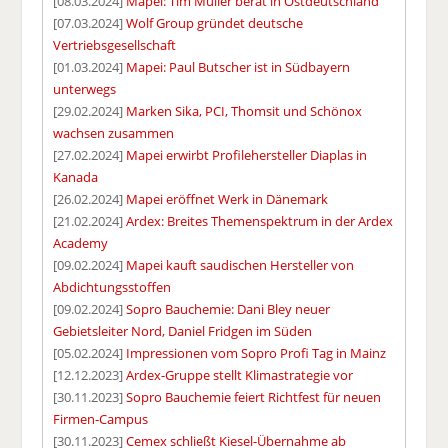
[08.03.2024]
Mapei: Tim Müller berät in Ostdeutschland
[07.03.2024]
Wolf Group gründet deutsche
Vertriebsgesellschaft
[01.03.2024]
Mapei: Paul Butscher ist in Südbayern
unterwegs
[29.02.2024]
Marken Sika, PCI, Thomsit und Schönox
wachsen zusammen
[27.02.2024]
Mapei erwirbt Profilehersteller Diaplas in
Kanada
[26.02.2024]
Mapei eröffnet Werk in Dänemark
[21.02.2024]
Ardex: Breites Themenspektrum in der Ardex
Academy
[09.02.2024]
Mapei kauft saudischen Hersteller von
Abdichtungsstoffen
[09.02.2024]
Sopro Bauchemie: Dani Bley neuer
Gebietsleiter Nord, Daniel Fridgen im Süden
[05.02.2024]
Impressionen vom Sopro Profi Tag in Mainz
[12.12.2023]
Ardex-Gruppe stellt Klimastrategie vor
[30.11.2023]
Sopro Bauchemie feiert Richtfest für neuen
Firmen-Campus
[30.11.2023]
Cemex schließt Kiesel-Übernahme ab