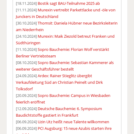
[18.11.2024]
Bostik sagt BAU-Teilnahme 2025 ab
[11.11.2024]
Murexin vertreibt Parkettlacke und -öle von
Junckers in Deutschland
[30.10.2024]
Thomsit: Daniela Hübner neue Bezirksleiterin
am Niederrhein
[24.10.2024]
Murexin: Maik Ziezold betreut Franken und
Südthüringen
[11.10.2024]
Sopro Bauchemie: Florian Wolf verstärkt
Berliner Vertriebsteam
[08.10.2024]
Sopro Bauchemie: Sebastian Kammerer als
weiterer Geschäftsführer bestellt
[24.09.2024]
Ardex: Rainer Stieglitz übergibt
Verkaufsleitung Süd an Christian Peinelt und Dirk
Tolksdorf
[20.09.2024]
Sopro Bauchemie: Campus in Wiesbaden
feierlich eröffnet
[12.09.2024]
Deutsche Bauchemie: 6. Symposium
Baudichtstoffe gastiert in Frankfurt
[06.09.2024]
Uzin Utz heißt neue Talente willkommen
[06.09.2024]
PCI Augsburg: 15 neue Azubis starten ihre