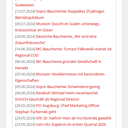
Südwesten
[12.07.2024]
Sopro Bauchemie: Doppeltes 25-jähriges
Betriebsjubiläum
[09.07.2024]
Murexin: Duschl im Süden unterwegs,
Kretzschmar im Osten
[28.06.2024]
Deutsche Bauchemie: „Wir sind eine
Zukunftsbranche“
[14.06.2024]
MC-Bauchemie: Tomasz Falkowski startet als
Regional COO
[06.06.2024]
MC-Bauchemie gründet Gesellschaft in
Kanada
[05.06.2024]
Murexin: Nivelliermasse mit besonderen
Eigenschaften
[05.06.2024]
Sopro Bauchemie: Schwindend gering
[04.06.2024]
Kerakoll: Michael Heim verantwortet
D/A/CH-Geschäft als Regional Director
[28.05.2024]
PCI Augsburg: Chief Marketing Officer
Stephan Tschernek geht
[24.05.2024]
IVK: Dr. Kathrin Hein als Vorsitzende gewählt
[23.05.2024]
Uzin Utz: Ergebnis im ersten Quartal 2024