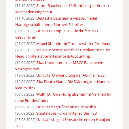
[13.10.2022]
Sopro Bauchemie: 14 Stahlsilos per Kran in
Wiesbaden eingebaut
[11.10.2022]
Deutsche Bauchemie verabschiedet
Hauptgeschäftsführer Norbert Schröter
[30.09.2022]
Uzin Utz Campus 2022 lockt fast 550
Besucher an
[28.09.2022]
Mapei übernimmt Profilhersteller Profilpas
[20.09.2022]
MC-Bauchemie: Matthias Brenken ist neuer
Head of International Finance & Accounting
[19.09.2022]
Sika: Übernahme der MBCC Bauchemie
verzögert sich
[19.09.2022]
Uzin Utz: Umwandlung der AG in eine SE
[19.09.2022]
Sika Deutschland: Die Stärkung des Handels
klar im Blick
[08.09.2022]
Wulff: Dr. Uwe Hong übernimmt Vertrieb für
neue Bundesländer
[05.09.2022]
Uzin Utz begrüßt zehn neue Azubis
[30.08.2022]
Stauf neues Fördermitglied des FEB
[25.08.2022]
Uzin Utz steigert Umsatz im ersten Halbjahr
2022