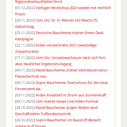
Regionalverkaufsleiter Nord
[01.12.2022]
Verfuger-Workshop 2023 wieder mit reichlich
Praxis
[24.11.2022]
Uzin Utz: Dr. H. Werner Utz feierte 75.
Geburtstag
[23.11.2022]
Deutsche Bauchemie startet Green-Deal-
Kampagne
[22.11.2022]
Ardex verzeichnete 2021 zweistellige
Zuwachsraten
[17.11.2022]
Uzin Utz: Umsatzwachstum setzt sich fort,
aber deutlicher Ergebnisrückgang
[04.11.2022]
Kiesel Bauchemie ordnet Vertriebsstruktur
Fliesentechnik neu
[04.11.2022]
Sopro Bauchemie: Startschuss für die neue
Firmenzentrale
[03.11.2022]
Ardex investiert in Strom aus Sonnenkraft
[03.11.2022]
Uzin startet neues Live-Video-Format
[28.10.2022]
Kiesel Bauchemie: Jürgen Walter wird
Geschäftsleiter Fußbodentechnik
[24.10.2022]
Sopro-Bauchemie: Im Baustoff-Bereich
stärker Fuß fassen