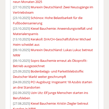
neun Monaten 2025
[27.10.2025]
Murexin Deutschland: Zwei Neuzugänge im
Vertriebsteam
[23.10.2025]
Schönox: Hohe Belastbarkeit für die
Fußbodensanierung
[23.10.2025]
Kiesel Bauchemie: Anwendungsvielfalt und
Materialersparnis
[13.10.2025]
Kerakoll: D/A/CH-Geschäftsführer Michael
Heim scheidet aus
[09.10.2025]
Murexin Deutschland: Lukas Lukuc betreut
NRW
[09.10.2025]
Sopro Bauchemie erneut als Ökoprofit-
Betrieb ausgezeichnet
[25.09.2025]
Bodenbelags- und Parkettklebstoffe:
Deutscher Markt weiter geschrumpft
[04.09.2025]
PCI Augsburg: Insgesamt 18 Azubis starten
an drei Standorten
[02.09.2025]
Uzin Utz: Elf junge Menschen starten ins
Berufsleben
[27.08.2025]
Kiesel Bauchemie: Kristin Ziegler betreut
Kunden in NRW