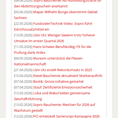
[08.06.2026]
Sopro Bauchemie: Als Ausbildungsstätte für
den Abdichtungsschein anerkannt
[03.06.2026]
Mapei: Wilhelm Bunge übernimmt Gebiet
Sachsen
[22.05.2026]
FussbodenTechnik-Video: Sopro führt
Estrichzusatzmittel ein
[13.05.2026]
Uzin Utz: Weniger Gewinn trotz höherer
Umsätze im ersten Quartal 2026
[11.05.2026]
Hans-Schwier-Berufskolleg: Fit für die
Prüfung dank Ardex
[04.05.2026]
Murexin unterstützt die Fliesen-
Nationalmannschaft
[21.04.2026]
Uzin Utz erzielt Rekordumsatz in 2025
[15.04.2026]
Kiesel Bauchemie aktualisiert Markenauftritt
[07.04.2026]
Bostik: Grüne Initiative gestartet
[07.04.2026]
Stauf: Zertifizierte Emissionssicherheit
[12.03.2026]
Loba und Wakol bilden gemeinsame
Geschäftsführung
[13.02.2026]
Sopro Bauchemie: Weichen für 2026 auf
Wachstum gestellt
[12.02.2026]
PCI entwickelt Sanierungs-Kampagne 2026