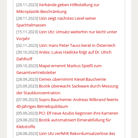
[29.11.2023]
Verbände geben Hilfestellung zur
Mikroplastik-Beschränkung
[28.11.2023]
Uzin zeigt nächstes Level seiner
Spachtelmassen
[15.11.2023]
Uzin Utz: Umsatz weiterhin nur leicht unter
Vorjahr
[02.11.2023]
Uzin: Hans Peter Tauss berät in Österreich
[30.10.2023]
Ardex: Lukas Hädicke folgt auf Dr. Ulrich
Dahlhoff
[09.10.2023]
Mapei ernennt Markus Spießl zum
Gesamtvertriebsleiter
[28.09.2023]
Cemex übernimmt Kiesel Bauchemie
[25.09.2023]
Bostik überwacht Sackware durch Messung
der Staubkonzentration
[07.09.2023]
Sopro Bauchemie: Andreas Wilbrand feierte
40-jähriges Betriebsjubiläum
[05.09.2023]
PCI: Elf neue Azubis beginnen ihre Karrieren
[29.08.2023]
Bostik automatisiert Eimerabfüllung für
Klebstoffe
[28.08.2023]
Uzin Utz verfehlt Rekordumsatzerlöse des