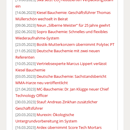
2
ein
[14.06.2023]
Kiesel Bauchemie: Geschäftsführer Thomas
Müllerschön wechselt in Beirat
[09.06.2023]
Neun „Silberne Meister“ für 25 Jahre geehrt
[02.06.2023]
Sopro Bauchemie: Schnelles und flexibles
Wiederaufnahme-System
[23.05.2023]
Bostik-Mutterkonzern übernimmt Polytec PT
[11.05.2023]
Deutsche Bauchemie mit zwei neuen
Referenten
[10.05.2023]
Vertriebsexperte Marcus Lippert verlässt
Kiesel Bauchemie
[03.05.2023]
Deutsche Bauchemie: Sachstandsbericht
MMA-Harze neu veröffentlicht
[21.04.2023]
MC-Bauchemie: Dr. Jan Klügge neuer Chief
Technology Officer
[30.03.2023]
Stauf: Andreas Zinkhan zusätzlicher
Geschäftsführer
[20.03.2023]
Murexin: Ökologische
Untergrundvorbereitung im System
[16.03.2023]
Ardex übernimmt Score Tech Mortars