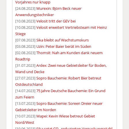
Vorjahres nur knapp
[24.08.2023]
Murexin: Björn Beck neuer
Anwendungstechniker
[10.08.2023]
Velosit tritt der GEV bei
[10.08.2023]
Velosit erweitert Vertriebsteam mit Heinz
Stiege
[07.08.2023]
Sika bleibt auf Wachstumskurs
[03.08.2023]
Uzin: Peter Baier berät im Süden
[02.08.2023]
Thomsit: Nah am Kunden dank neuem
Roadtrip
[31.07.2023]
Ardex: Zwei neue Gebietsleiter für Boden,
Wand und Decke
[27.07.2023]
Sopro Bauchemie: Robert Bier betreut
Ostdeutschland
[14.07.2023]
75 Jahre Deutsche Bauchemie: Ein Grund
zum Feiern
[13.07.2023]
Sopro Bauchemie: Soreen Dreier neuer
Gebietsleiter im Norden
[10.07.2023]
Mapei: Kevin Wiese betreut Gebiet
Nord/West
[19.06.2023]
Sika setzt CO
-reduzierten Verpackungsstahl