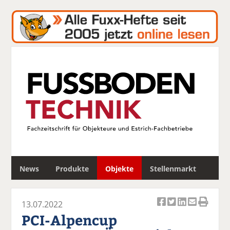
S
News
Produkte
Objekte
Stellenmarkt
u
c
h
13.07.2022
e
Ar
Ar
Ar
Ar
Ar
PCI-Alpencup
ti
ti
ti
ti
ti