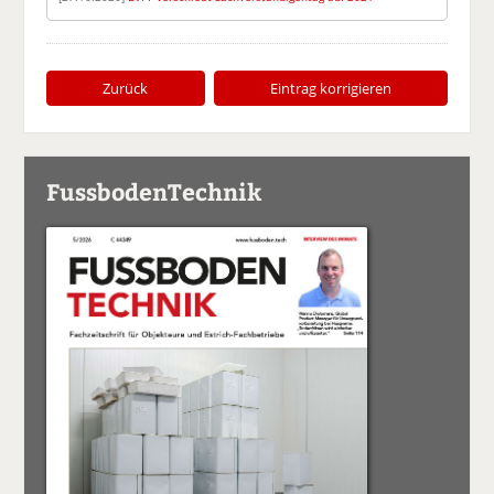
Zurück
Eintrag korrigieren
FussbodenTechnik