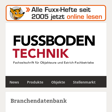
S
News
Produkte
Objekte
Stellenmarkt
u
c
h
Branchendatenbank
e