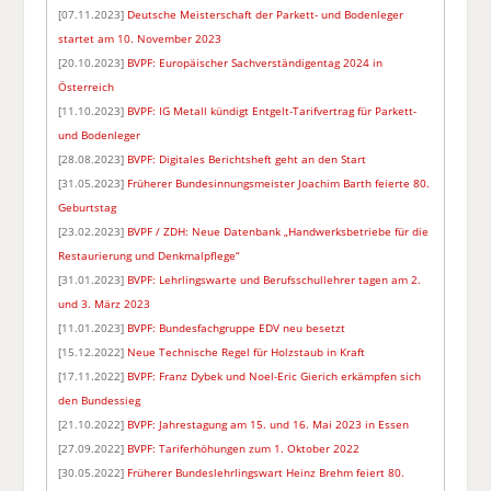
[07.11.2023]
Deutsche Meisterschaft der Parkett- und Bodenleger
startet am 10. November 2023
[20.10.2023]
BVPF: Europäischer Sachverständigentag 2024 in
Österreich
[11.10.2023]
BVPF: IG Metall kündigt Entgelt-Tarifvertrag für Parkett-
und Bodenleger
[28.08.2023]
BVPF: Digitales Berichtsheft geht an den Start
[31.05.2023]
Früherer Bundesinnungsmeister Joachim Barth feierte 80.
Geburtstag
[23.02.2023]
BVPF / ZDH: Neue Datenbank „Handwerksbetriebe für die
Restaurierung und Denkmalpflege“
[31.01.2023]
BVPF: Lehrlingswarte und Berufsschullehrer tagen am 2.
und 3. März 2023
[11.01.2023]
BVPF: Bundesfachgruppe EDV neu besetzt
[15.12.2022]
Neue Technische Regel für Holzstaub in Kraft
[17.11.2022]
BVPF: Franz Dybek und Noel-Eric Gierich erkämpfen sich
den Bundessieg
[21.10.2022]
BVPF: Jahrestagung am 15. und 16. Mai 2023 in Essen
[27.09.2022]
BVPF: Tariferhöhungen zum 1. Oktober 2022
[30.05.2022]
Früherer Bundeslehrlingswart Heinz Brehm feiert 80.