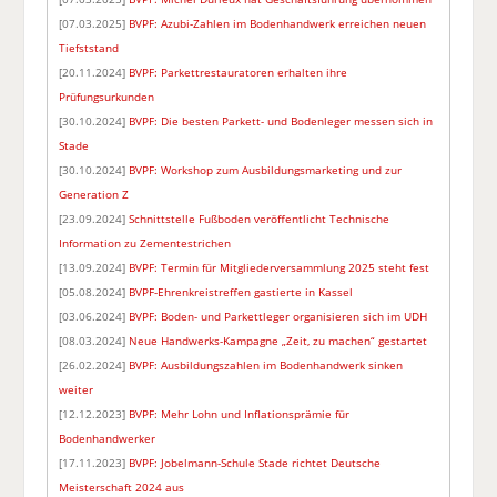
[07.03.2025]
BVPF: Azubi-Zahlen im Bodenhandwerk erreichen neuen
Tiefststand
[20.11.2024]
BVPF: Parkettrestauratoren erhalten ihre
Prüfungsurkunden
[30.10.2024]
BVPF: Die besten Parkett- und Bodenleger messen sich in
Stade
[30.10.2024]
BVPF: Workshop zum Ausbildungsmarketing und zur
Generation Z
[23.09.2024]
Schnittstelle Fußboden veröffentlicht Technische
Information zu Zementestrichen
[13.09.2024]
BVPF: Termin für Mitgliederversammlung 2025 steht fest
[05.08.2024]
BVPF-Ehrenkreistreffen gastierte in Kassel
[03.06.2024]
BVPF: Boden- und Parkettleger organisieren sich im UDH
[08.03.2024]
Neue Handwerks-Kampagne „Zeit, zu machen“ gestartet
[26.02.2024]
BVPF: Ausbildungszahlen im Bodenhandwerk sinken
weiter
[12.12.2023]
BVPF: Mehr Lohn und Inflationsprämie für
Bodenhandwerker
[17.11.2023]
BVPF: Jobelmann-Schule Stade richtet Deutsche
Meisterschaft 2024 aus