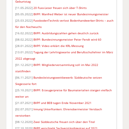
Geburtstag
[11.05.2022]
20 Fuxx-Leser freuen sich über T-Shirts
[05.05.2022]
BVPF: Manfred Weber ist neuer Bundesinnungsmeister
[25.03.2022]
FussbodenTechnik verlost Bodenhandwerker-Shirts – auch
für den Nachwuchs
[16.02.2022]
BVPF: Ausbildungszahlen gehen deutlich zurück
[08.02.2022]
BVPF: Bundesinnungsmeister Peter Fendt wird 60
[28.01.2022]
BVPF: Video erklärt die KRL-Messung
[13.01.2022]
Tagung der Lehrlingswarte und Berufsschullehrer im März
2022 abgesagt
[01.12.2021]
BVPF: Mitgliederversammlung soll im Mai 2022
stattfinden
[06.11.2021]
Bundesleistungswettbewerb: Süddeutsche setzen
Siegesserie fort
[25.10.2021]
BVPF: Erzeugerpreise für Baumaterialien steigen vielfach
weiter an
[21.07.2021]
BVPF und BEB tagen Ende November 2021
[02.07.2021]
Innung Unterfranken: Ehrenobermeister Versbach
verstorben
[08.12.2020]
Zwei Süddeutsche freuen sich über den Titel
[27.10.2020]
BVPF verschiebt Sachverständigentag auf 2021