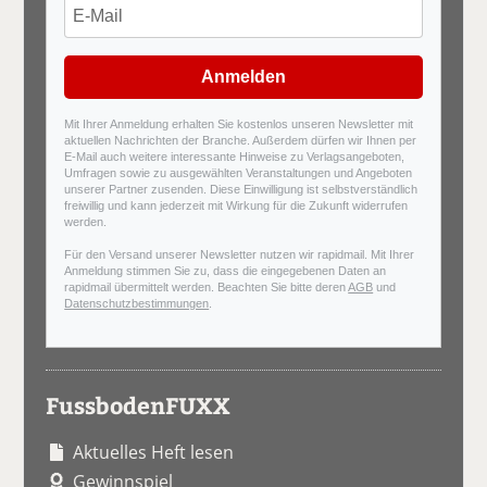
Anmelden
Mit Ihrer Anmeldung erhalten Sie kostenlos unseren Newsletter mit
aktuellen Nachrichten der Branche. Außerdem dürfen wir Ihnen per
E-Mail auch weitere interessante Hinweise zu Verlagsangeboten,
Umfragen sowie zu ausgewählten Veranstaltungen und Angeboten
unserer Partner zusenden. Diese Einwilligung ist selbstverständlich
freiwillig und kann jederzeit mit Wirkung für die Zukunft widerrufen
werden.
Für den Versand unserer Newsletter nutzen wir rapidmail. Mit Ihrer
Anmeldung stimmen Sie zu, dass die eingegebenen Daten an
rapidmail übermittelt werden. Beachten Sie bitte deren
AGB
und
Datenschutzbestimmungen
.
FussbodenFUXX
Aktuelles Heft lesen
Gewinnspiel