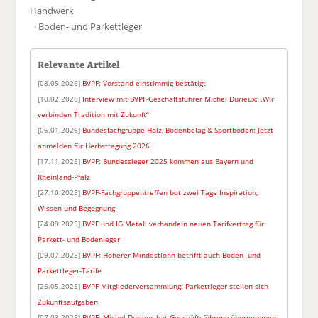
Handwerk
· Boden- und Parkettleger
Relevante Artikel
[08.05.2026]
BVPF: Vorstand einstimmig bestätigt
[10.02.2026]
Interview mit BVPF-Geschäftsführer Michel Durieux: „Wir
verbinden Tradition mit Zukunft“
[06.01.2026]
Bundesfachgruppe Holz, Bodenbelag & Sportböden: Jetzt
anmelden für Herbsttagung 2026
[17.11.2025]
BVPF: Bundessieger 2025 kommen aus Bayern und
Rheinland-Pfalz
[27.10.2025]
BVPF-Fachgruppentreffen bot zwei Tage Inspiration,
Wissen und Begegnung
[24.09.2025]
BVPF und IG Metall verhandeln neuen Tarifvertrag für
Parkett- und Bodenleger
[09.07.2025]
BVPF: Höherer Mindestlohn betrifft auch Boden- und
Parkettleger-Tarife
[26.05.2025]
BVPF-Mitgliederversammlung: Parkettleger stellen sich
Zukunftsaufgaben
[07.03.2025]
BVPF: Michel Durieux hat Geschäftsführung übernommen